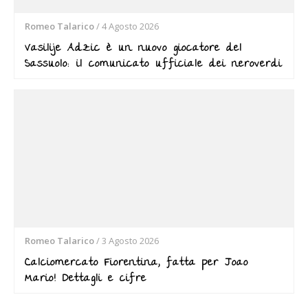
Romeo Talarico
/
4 Agosto 2026
Vasilije Adzic è un nuovo giocatore del
Sassuolo: il comunicato ufficiale dei neroverdi
Romeo Talarico
/
3 Agosto 2026
Calciomercato Fiorentina, fatta per Joao
Mario! Dettagli e cifre