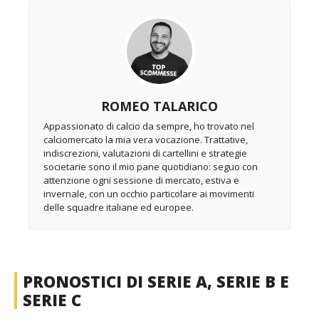
ROMEO TALARICO
Appassionato di calcio da sempre, ho trovato nel
calciomercato la mia vera vocazione. Trattative,
indiscrezioni, valutazioni di cartellini e strategie
societarie sono il mio pane quotidiano: seguo con
attenzione ogni sessione di mercato, estiva e
invernale, con un occhio particolare ai movimenti
delle squadre italiane ed europee.
PRONOSTICI DI SERIE A, SERIE B E
SERIE C