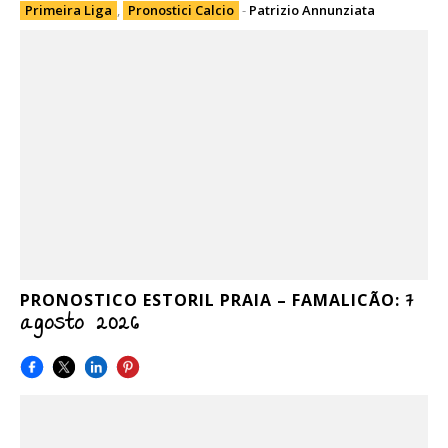
Primeira Liga
,
Pronostici Calcio
-
Patrizio Annunziata
7
PRONOSTICO ESTORIL PRAIA – FAMALICÃO:
agosto 2026