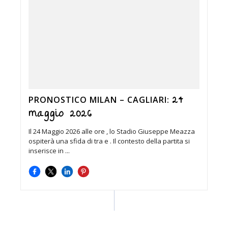
24
PRONOSTICO MILAN – CAGLIARI:
maggio 2026
Il 24 Maggio 2026 alle ore , lo Stadio Giuseppe Meazza
ospiterà una sfida di tra e . Il contesto della partita si
inserisce in ...