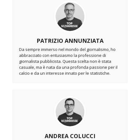
PATRIZIO ANNUNZIATA
Da sempre immerso nel mondo del giornalismo, ho
abbracciato con entusiasmo la professione di
giornalista pubblicista. Questa scelta non è stata
casuale, ma è nata da una profonda passione per il
calcio e da un interesse innato per le statistiche.
ANDREA COLUCCI