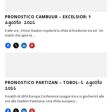
7
PRONOSTICO CAMBUUR – EXCELSIOR:
agosto 2026
Il alle ore , il Kooi Stadion ospiterà la sfida di Eredivisie tra ed . Un
match che apre la ...
6 agosto
PRONOSTICO PARTIZAN – TOBOL:
2026
Il match di UEFA Europa Conference League tra e si giocherà il alle
ore allo Stadion Partizana. Una sfida europea ...