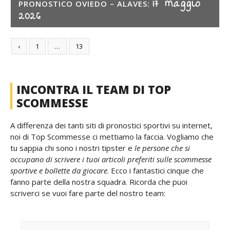
17 maggio
PRONOSTICO OVIEDO – ALAVES:
2026
‹
1
…
13
INCONTRA IL TEAM DI TOP
SCOMMESSE
A differenza dei tanti siti di pronostici sportivi su internet,
noi di Top Scommesse ci mettiamo la faccia. Vogliamo che
tu sappia chi sono i nostri tipster e
le persone che si
occupano di scrivere i tuoi articoli preferiti sulle scommesse
sportive e bollette da giocare
. Ecco i fantastici cinque che
fanno parte della nostra squadra. Ricorda che puoi
scriverci se vuoi fare parte del nostro team: