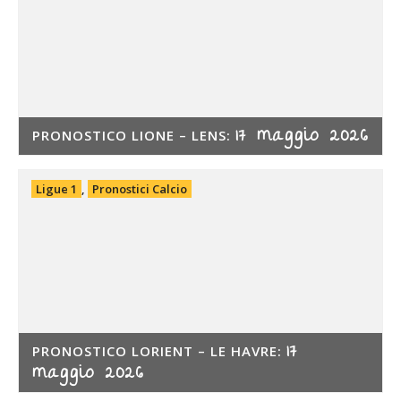
17 maggio 2026
PRONOSTICO LIONE – LENS:
Ligue 1
,
Pronostici Calcio
17
PRONOSTICO LORIENT – LE HAVRE:
maggio 2026