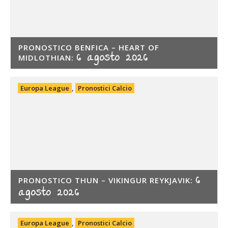
PRONOSTICO BENFICA – HEART OF
6 agosto 2026
MIDLOTHIAN:
Europa League
,
Pronostici Calcio
6
PRONOSTICO THUN – VIKINGUR REYKJAVIK:
agosto 2026
Europa League
,
Pronostici Calcio