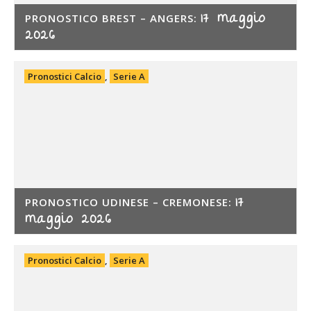
17 maggio
PRONOSTICO BREST – ANGERS:
2026
Pronostici Calcio
,
Serie A
17
PRONOSTICO UDINESE – CREMONESE:
maggio 2026
Pronostici Calcio
,
Serie A