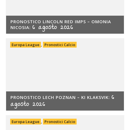
PRONOSTICO LINCOLN RED IMPS – OMONIA
6 agosto 2026
NICOSIA:
Europa League
,
Pronostici Calcio
6
PRONOSTICO LECH POZNAN – KI KLAKSVIK:
agosto 2026
Europa League
,
Pronostici Calcio