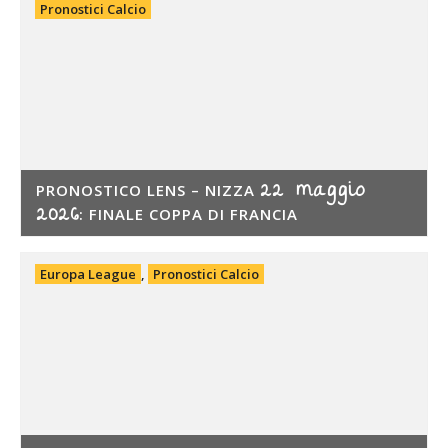
Pronostici Calcio
22 maggio
PRONOSTICO LENS – NIZZA
2026
: FINALE COPPA DI FRANCIA
Europa League
,
Pronostici Calcio