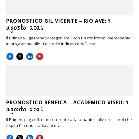
9
PRONOSTICO GIL VICENTE – RIO AVE:
agosto 2026
Il Primeira Liga torna protagonista il con un confronto interessante
in programma alle . Lo stadio indicato è N/D, ma ...
9
PRONOSTICO BENFICA – ACADEMICO VISEU:
agosto 2026
Il Primeira Liga offre un confronto affascinante il alle ore , con il che
ospita l' in uno stadio ancora ...