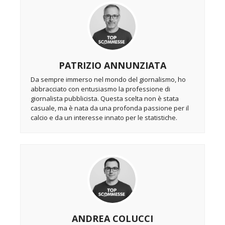
PATRIZIO ANNUNZIATA
Da sempre immerso nel mondo del giornalismo, ho
abbracciato con entusiasmo la professione di
giornalista pubblicista. Questa scelta non è stata
casuale, ma è nata da una profonda passione per il
calcio e da un interesse innato per le statistiche.
ANDREA COLUCCI