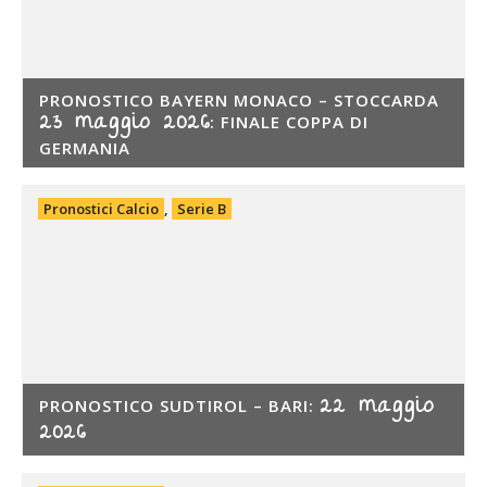
PRONOSTICO BAYERN MONACO – STOCCARDA
23 maggio 2026
: FINALE COPPA DI
GERMANIA
Pronostici Calcio
,
Serie B
22 maggio
PRONOSTICO SUDTIROL – BARI:
2026