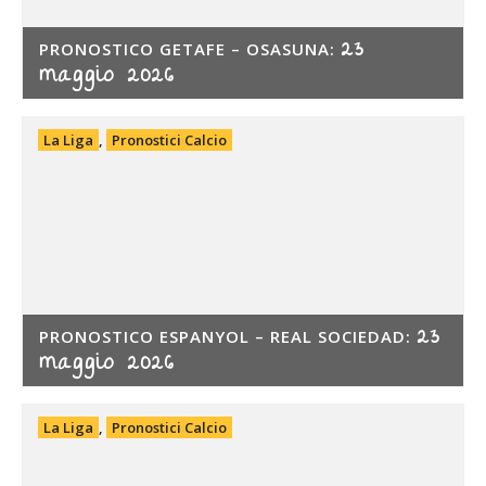
23
PRONOSTICO GETAFE – OSASUNA:
maggio 2026
La Liga
,
Pronostici Calcio
23
PRONOSTICO ESPANYOL – REAL SOCIEDAD:
maggio 2026
La Liga
,
Pronostici Calcio