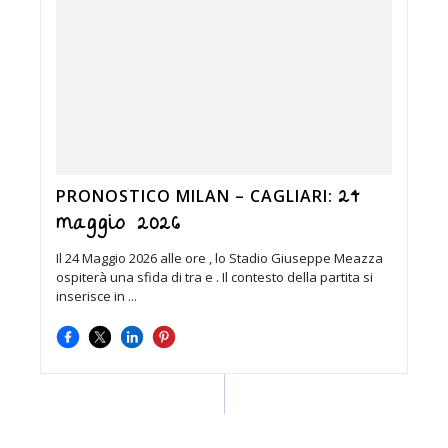
24
PRONOSTICO MILAN – CAGLIARI:
maggio 2026
Il 24 Maggio 2026 alle ore , lo Stadio Giuseppe Meazza
ospiterà una sfida di tra e . Il contesto della partita si
inserisce in ...