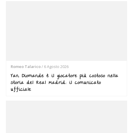
Romeo Talarico
/
6 Agosto 2026
Yan Diomande è il giocatore più costoso nella
storia del Real Madrid: il comunicato
ufficiale