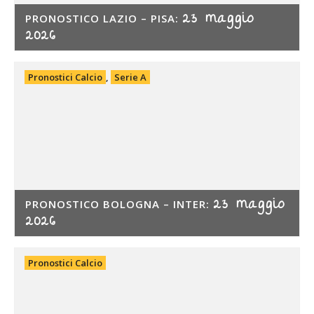
23 maggio
PRONOSTICO LAZIO – PISA:
2026
Pronostici Calcio
,
Serie A
23 maggio
PRONOSTICO BOLOGNA – INTER:
2026
Pronostici Calcio