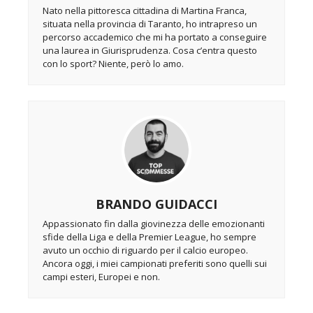
Nato nella pittoresca cittadina di Martina Franca,
situata nella provincia di Taranto, ho intrapreso un
percorso accademico che mi ha portato a conseguire
una laurea in Giurisprudenza. Cosa c’entra questo
con lo sport? Niente, però lo amo.
BRANDO GUIDACCI
Appassionato fin dalla giovinezza delle emozionanti
sfide della Liga e della Premier League, ho sempre
avuto un occhio di riguardo per il calcio europeo.
Ancora oggi, i miei campionati preferiti sono quelli sui
campi esteri, Europei e non.