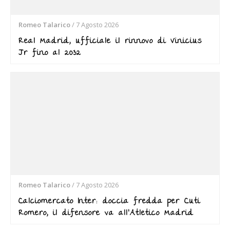
Romeo Talarico
/
7 Agosto 2026
Real Madrid, ufficiale il rinnovo di Vinicius
Jr fino al 2032
Romeo Talarico
/
7 Agosto 2026
Calciomercato Inter: doccia fredda per Cuti
Romero, il difensore va all’Atletico Madrid