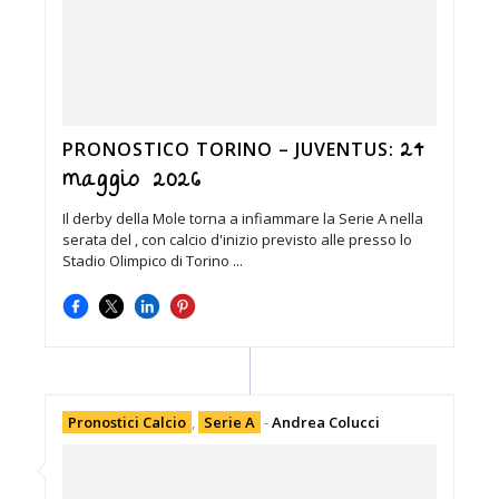
24
PRONOSTICO TORINO – JUVENTUS:
maggio 2026
Il derby della Mole torna a infiammare la Serie A nella
serata del , con calcio d'inizio previsto alle presso lo
Stadio Olimpico di Torino ...
Pronostici Calcio
,
Serie A
-
Andrea Colucci