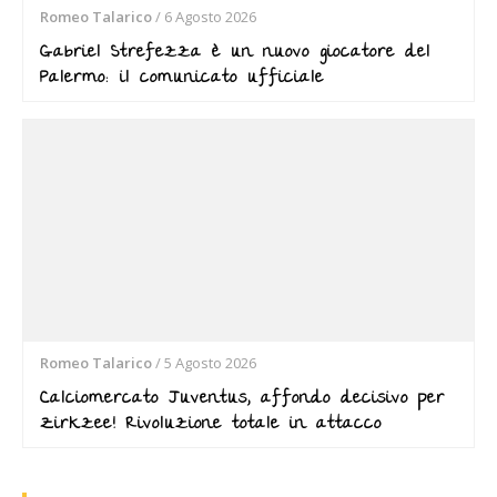
Romeo Talarico
/
6 Agosto 2026
Gabriel Strefezza è un nuovo giocatore del
Palermo: il comunicato ufficiale
Romeo Talarico
/
5 Agosto 2026
Calciomercato Juventus, affondo decisivo per
Zirkzee! Rivoluzione totale in attacco