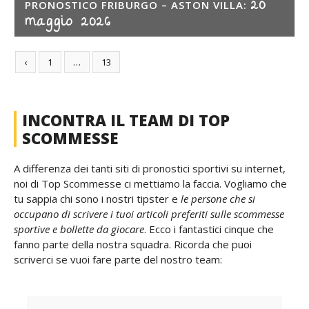
20
PRONOSTICO FRIBURGO – ASTON VILLA:
maggio 2026
‹
1
…
13
INCONTRA IL TEAM DI TOP
SCOMMESSE
A differenza dei tanti siti di pronostici sportivi su internet,
noi di Top Scommesse ci mettiamo la faccia. Vogliamo che
tu sappia chi sono i nostri tipster e
le persone che si
occupano di scrivere i tuoi articoli preferiti sulle scommesse
sportive e bollette da giocare
. Ecco i fantastici cinque che
fanno parte della nostra squadra. Ricorda che puoi
scriverci se vuoi fare parte del nostro team: