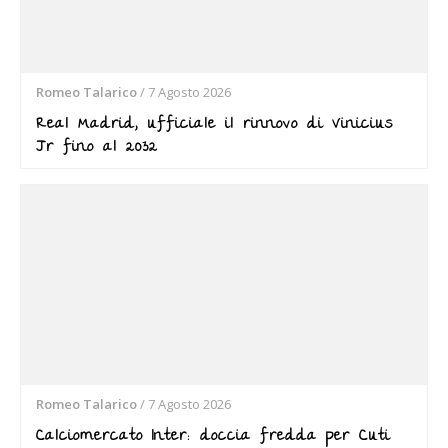
Romeo Talarico
/
7 Agosto 2026
Real Madrid, ufficiale il rinnovo di Vinicius
Jr fino al 2032
Romeo Talarico
/
7 Agosto 2026
Calciomercato Inter: doccia fredda per Cuti