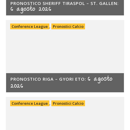
PRONOSTICO SHERIFF TIRASPOL – ST. GALLEN:
6 agosto 2026
Conference League
,
Pronostici Calcio
6 agosto
PRONOSTICO RIGA – GYORI ETO:
2026
Conference League
,
Pronostici Calcio