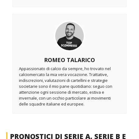
ROMEO TALARICO
Appassionato di calcio da sempre, ho trovato nel
calciomercato la mia vera vocazione. Trattative,
indiscrezioni, valutazioni di cartellini e strategie
societarie sono il mio pane quotidiano: seguo con
attenzione ogni sessione di mercato, estiva e
invernale, con un occhio particolare ai movimenti
delle squadre italiane ed europee.
PRONOSTICI DI SERIE A, SERIE B E