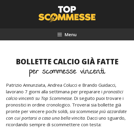
Vai
al
contenuto
Menu
BOLLETTE CALCIO GIÀ FATTE
per scommesse vincenti
Patrizio Annunziata, Andrea Colucci e Brando Guidacci,
lavorano 7 giorni alla settimana per preparare i
pronostici
calcio vincenti su Top Scommesse
. Di seguito puoi trovare i
pronostici in ordine cronologico. Troverai sia bollette già
pronte per vincere pochi soldi,
sia scommesse più azzardate
con cui portarsi a casa una bella vincita
. Dacci uno sguardo,
ricordando sempre di scommettere con testa: