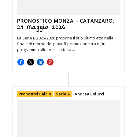
PRONOSTICO MONZA – CATANZARO:
29 maggio 2026
La Serie B 2025/2026 propone il suo ultimo atto nella
finale di ritorno dei playoff promozione tra e , in
programma alle ore . L'attesa ...
Pronostici Calcio
,
Serie A
-
Andrea Colucci