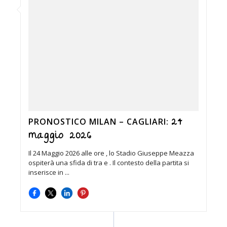
24
PRONOSTICO MILAN – CAGLIARI:
maggio 2026
Il 24 Maggio 2026 alle ore , lo Stadio Giuseppe Meazza
ospiterà una sfida di tra e . Il contesto della partita si
inserisce in ...