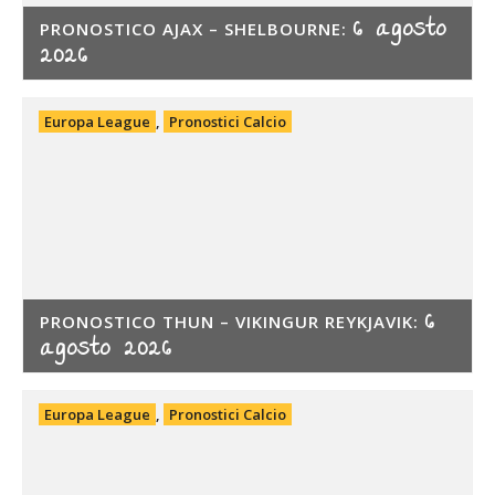
6 agosto
PRONOSTICO AJAX – SHELBOURNE:
2026
Europa League
,
Pronostici Calcio
6
PRONOSTICO THUN – VIKINGUR REYKJAVIK:
agosto 2026
Europa League
,
Pronostici Calcio