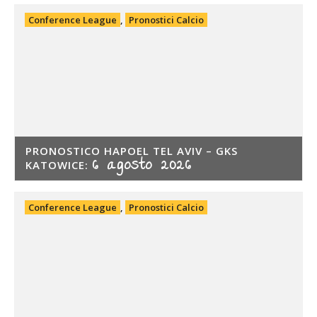
Conference League
,
Pronostici Calcio
PRONOSTICO HAPOEL TEL AVIV – GKS
6 agosto 2026
KATOWICE:
Conference League
,
Pronostici Calcio