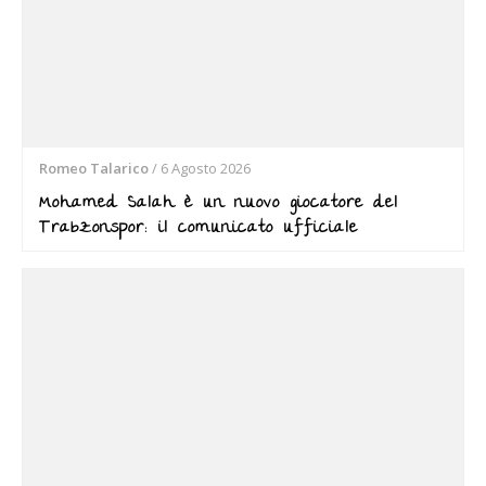
Romeo Talarico
/
6 Agosto 2026
Mohamed Salah è un nuovo giocatore del
Trabzonspor: il comunicato ufficiale