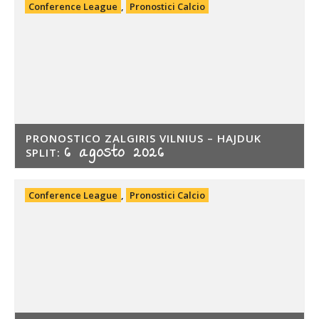
Conference League
,
Pronostici Calcio
PRONOSTICO ZALGIRIS VILNIUS – HAJDUK
6 agosto 2026
SPLIT:
Conference League
,
Pronostici Calcio