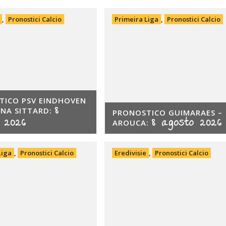
,
Pronostici Calcio
Primeira Liga
,
Pronostici Calcio
TICO PSV EINDHOVEN
8
UNA SITTARD:
PRONOSTICO GUIMARAES –
 2026
8 agosto 2026
AROUCA:
Liga
,
Pronostici Calcio
Eredivisie
,
Pronostici Calcio