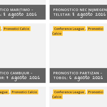
TICO MARITIMO –
PRONOSTICO NEC NIJMEGEN
8 agosto 2026
8 agosto 2026
A:
TELSTAR:
,
Pronostici Calcio
Conference League
,
Pronostici
Calcio
TICO CAMBUUR –
PRONOSTICO PARTIZAN –
7 agosto 2026
6 agosto 2026
OR:
TOBOL:
eague
,
Pronostici Calcio
Conference League
,
Pronostici
Calcio