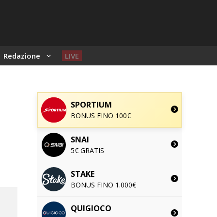
Redazione
LIVE
SPORTIUM
BONUS FINO 100€
SNAI
5€ GRATIS
STAKE
BONUS FINO 1.000€
QUIGIOCO