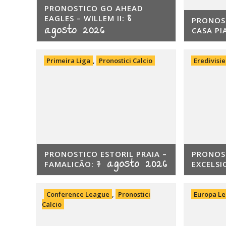
PRONOSTICO GO AHEAD
8
EAGLES – WILLEM II:
PRONOS
agosto 2026
CASA PI
Primeira Liga
,
Pronostici Calcio
Eredivisie
PRONOSTICO ESTORIL PRAIA –
PRONOS
7 agosto 2026
FAMALICÃO:
EXCELSI
Conference League
,
Pronostici
Europa L
Calcio