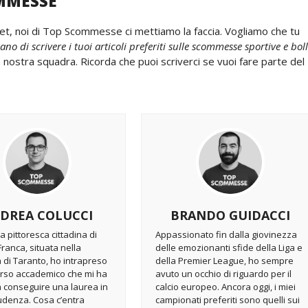
OMMESSE
ternet, noi di Top Scommesse ci mettiamo la faccia. Vogliamo che tu
no di scrivere i tuoi articoli preferiti sulle scommesse sportive e boll
la nostra squadra. Ricorda che puoi scriverci se vuoi fare parte del
DREA COLUCCI
BRANDO GUIDACCI
a pittoresca cittadina di
Appassionato fin dalla giovinezza
ranca, situata nella
delle emozionanti sfide della Liga e
 di Taranto, ho intrapreso
della Premier League, ho sempre
rso accademico che mi ha
avuto un occhio di riguardo per il
a conseguire una laurea in
calcio europeo. Ancora oggi, i miei
udenza. Cosa c’entra
campionati preferiti sono quelli sui