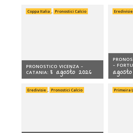
Coppa Italia
,
Pronostici Calcio
Eredivisie
PRONOS
– FORT
PRONOSTICO VICENZA –
8 agosto 2026
agosto
CATANIA:
Eredivisie
,
Pronostici Calcio
Primeira 