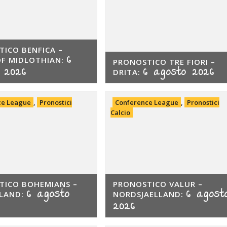
ICO BENFICA –
6
OF MIDLOTHIAN:
PRONOSTICO TRE FIORI –
 2026
6 agosto 2026
DRITA:
ce League
,
Pronostici
Conference League
,
Pronostici
Calcio
TICO BOHEMIANS –
PRONOSTICO VALUR –
6 agosto
6 agost
LLAND:
NORDSJAELLAND:
2026