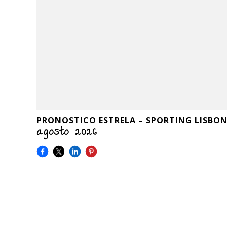
PRONOSTICO ESTRELA – SPORTING LISBO
agosto 2026