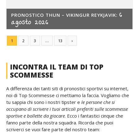
6
PRONOSTICO THUN – VIKINGUR REYKJAVIK:
agosto 2026
1
2
3
…
13
›
INCONTRA IL TEAM DI TOP
SCOMMESSE
A differenza dei tanti siti di pronostici sportivi su internet,
noi di Top Scommesse ci mettiamo la faccia. Vogliamo che
tu sappia chi sono i nostri tipster e
le persone che si
occupano di scrivere i tuoi articoli preferiti sulle scommesse
sportive e bollette da giocare
. Ecco i fantastici cinque che
fanno parte della nostra squadra. Ricorda che puoi
scriverci se vuoi fare parte del nostro team: