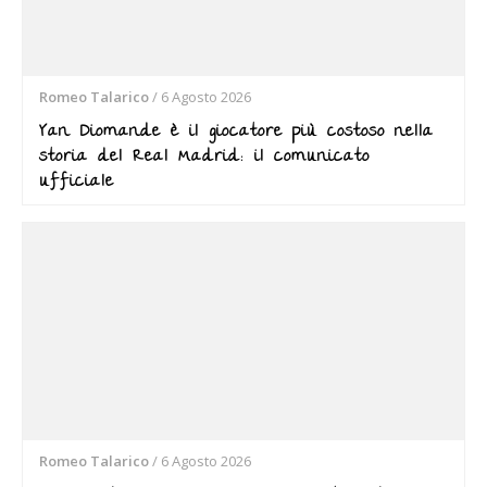
Romeo Talarico
/
6 Agosto 2026
Yan Diomande è il giocatore più costoso nella
storia del Real Madrid: il comunicato
ufficiale
Romeo Talarico
/
6 Agosto 2026