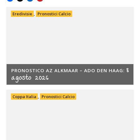
Eredivisie
,
Pronostici Calcio
8
PRONOSTICO AZ ALKMAAR – ADO DEN HAAG:
agosto 2026
Coppa Italia
,
Pronostici Calcio