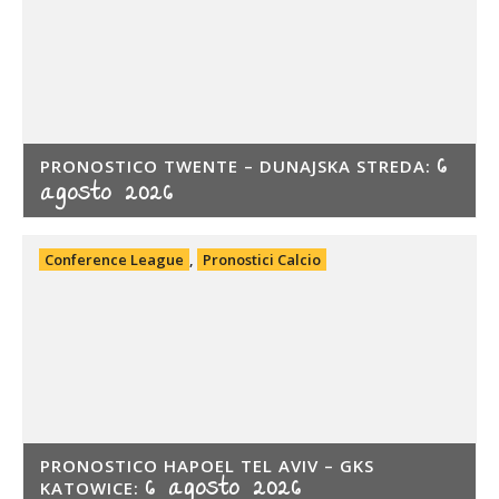
6
PRONOSTICO TWENTE – DUNAJSKA STREDA:
agosto 2026
Conference League
,
Pronostici Calcio
PRONOSTICO HAPOEL TEL AVIV – GKS
6 agosto 2026
KATOWICE: