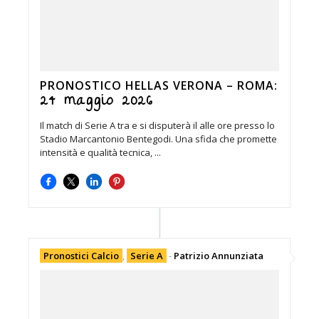
PRONOSTICO HELLAS VERONA – ROMA:
24 maggio 2026
Il match di Serie A tra e si disputerà il alle ore presso lo
Stadio Marcantonio Bentegodi. Una sfida che promette
intensità e qualità tecnica, ...
Pronostici Calcio
,
Serie A
-
Patrizio Annunziata