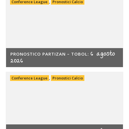
Conference League
,
Pronostici Calcio
6 agosto
PRONOSTICO PARTIZAN – TOBOL:
2026
Conference League
,
Pronostici Calcio