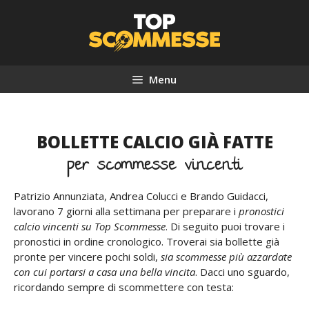
Vai
al
contenuto
Menu
BOLLETTE CALCIO GIÀ FATTE
per scommesse vincenti
Patrizio Annunziata, Andrea Colucci e Brando Guidacci,
lavorano 7 giorni alla settimana per preparare i
pronostici
calcio vincenti su Top Scommesse
. Di seguito puoi trovare i
pronostici in ordine cronologico. Troverai sia bollette già
pronte per vincere pochi soldi,
sia scommesse più azzardate
con cui portarsi a casa una bella vincita
. Dacci uno sguardo,
ricordando sempre di scommettere con testa: