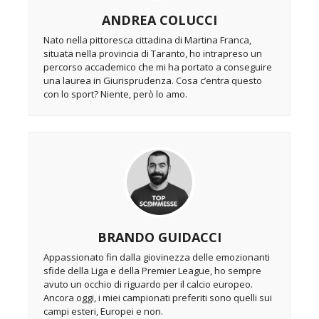
ANDREA COLUCCI
Nato nella pittoresca cittadina di Martina Franca,
situata nella provincia di Taranto, ho intrapreso un
percorso accademico che mi ha portato a conseguire
una laurea in Giurisprudenza. Cosa c’entra questo
con lo sport? Niente, però lo amo.
BRANDO GUIDACCI
Appassionato fin dalla giovinezza delle emozionanti
sfide della Liga e della Premier League, ho sempre
avuto un occhio di riguardo per il calcio europeo.
Ancora oggi, i miei campionati preferiti sono quelli sui
campi esteri, Europei e non.