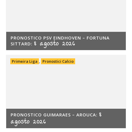
PRONOSTICO PSV EINDHOVEN – FORTUNA
8 agosto 2026
SITTARD:
Primeira Liga
,
Pronostici Calcio
8
PRONOSTICO GUIMARAES – AROUCA:
agosto 2026