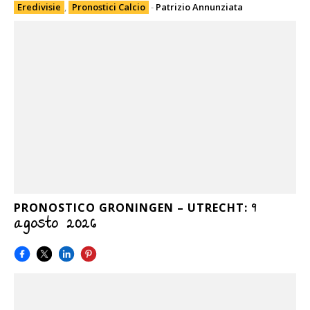
Eredivisie
,
Pronostici Calcio
-
Patrizio Annunziata
9
PRONOSTICO GRONINGEN – UTRECHT:
agosto 2026