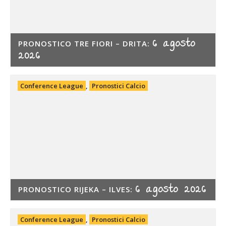
6 agosto
PRONOSTICO TRE FIORI – DRITA:
2026
Conference League
,
Pronostici Calcio
6 agosto 2026
PRONOSTICO RIJEKA – ILVES:
Conference League
,
Pronostici Calcio