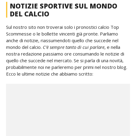
NOTIZIE SPORTIVE SUL MONDO
DEL CALCIO
Sul nostro sito non troverai solo i pronostici calcio Top
Scommesse o le bollette vincenti già pronte. Parliamo
anche di notizie, riassumendoti quello che succede nel
mondo del calcio.
C’è sempre tanto di cui parlare
, e nella
nostra redazione passiamo ore consumando le notizie di
quello che succede nel mercato. Se si parla di una novità,
probabilmente noi ne parleremo per primi nel nostro blog.
Ecco le ultime notizie che abbiamo scritto: