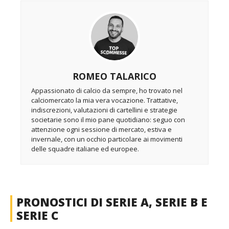
ROMEO TALARICO
Appassionato di calcio da sempre, ho trovato nel
calciomercato la mia vera vocazione. Trattative,
indiscrezioni, valutazioni di cartellini e strategie
societarie sono il mio pane quotidiano: seguo con
attenzione ogni sessione di mercato, estiva e
invernale, con un occhio particolare ai movimenti
delle squadre italiane ed europee.
PRONOSTICI DI SERIE A, SERIE B E
SERIE C