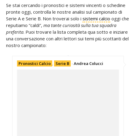
Se stai cercando i pronostici e sistemi vincenti o schedine
pronte oggi, controlla le nostre analisi sul campionato di
Serie A e Serie B. Non troverai solo i
sistemi calcio
oggi che
reputiamo “caldi”,
ma tante curiosità sulla tua squadra
preferita
. Puoi trovare la lista completa qua sotto e iniziare
una conversazione con altri lettori sui temi più scottanti del
nostro campionato:
Pronostici Calcio
,
Serie B
-
Andrea Colucci