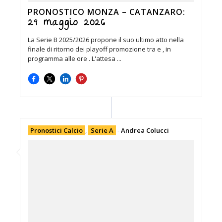
PRONOSTICO MONZA – CATANZARO:
29 maggio 2026
La Serie B 2025/2026 propone il suo ultimo atto nella
finale di ritorno dei playoff promozione tra e , in
programma alle ore . L'attesa ...
Pronostici Calcio
,
Serie A
-
Andrea Colucci