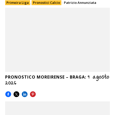
Primeira Liga
,
Pronostici Calcio
-
Patrizio Annunziata
9 agosto
PRONOSTICO MOREIRENSE – BRAGA:
2026