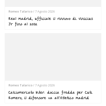
Romeo Talarico
/
7 Agosto 2026
Real Madrid, ufficiale il rinnovo di Vinicius
Jr fino al 2032
Romeo Talarico
/
7 Agosto 2026
Calciomercato Inter: doccia fredda per Cuti
Romero, il difensore va all’Atletico Madrid