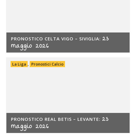
23
PRONOSTICO CELTA VIGO – SIVIGLIA:
maggio 2026
La Liga
,
Pronostici Calcio
23
PRONOSTICO REAL BETIS – LEVANTE:
maggio 2026