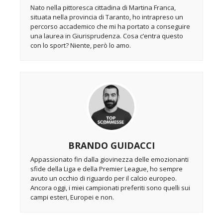
Nato nella pittoresca cittadina di Martina Franca,
situata nella provincia di Taranto, ho intrapreso un
percorso accademico che mi ha portato a conseguire
una laurea in Giurisprudenza. Cosa c’entra questo
con lo sport? Niente, però lo amo.
BRANDO GUIDACCI
Appassionato fin dalla giovinezza delle emozionanti
sfide della Liga e della Premier League, ho sempre
avuto un occhio di riguardo per il calcio europeo.
Ancora oggi, i miei campionati preferiti sono quelli sui
campi esteri, Europei e non.