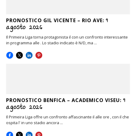
9
PRONOSTICO GIL VICENTE – RIO AVE:
agosto 2026
Il Primeira Liga torna protagonista il con un confronto interessante
in programma alle . Lo stadio indicato è N/D, ma ...
9
PRONOSTICO BENFICA – ACADEMICO VISEU:
agosto 2026
Il Primeira Liga offre un confronto affascinante il alle ore , con il che
ospita l' in uno stadio ancora ...