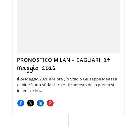
24
PRONOSTICO MILAN – CAGLIARI:
maggio 2026
Il 24 Maggio 2026 alle ore , lo Stadio Giuseppe Meazza
ospiterà una sfida di tra e . Il contesto della partita si
inserisce in ...