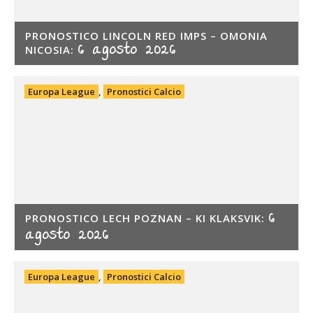
PRONOSTICO LINCOLN RED IMPS – OMONIA
6 agosto 2026
NICOSIA:
Europa League
,
Pronostici Calcio
6
PRONOSTICO LECH POZNAN – KI KLAKSVIK:
agosto 2026
Europa League
,
Pronostici Calcio