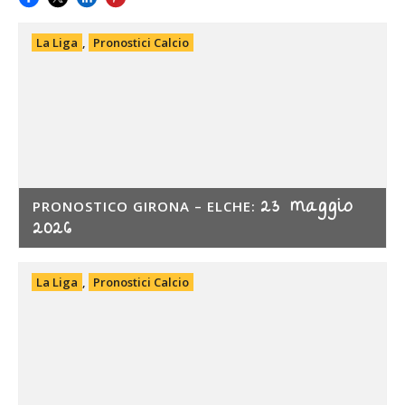
La Liga
,
Pronostici Calcio
23 maggio
PRONOSTICO GIRONA – ELCHE:
2026
La Liga
,
Pronostici Calcio