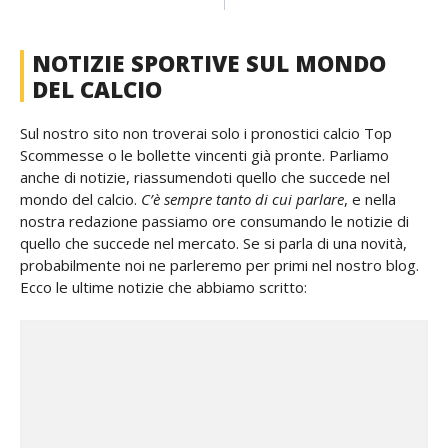
NOTIZIE SPORTIVE SUL MONDO
DEL CALCIO
Sul nostro sito non troverai solo i pronostici calcio Top
Scommesse o le bollette vincenti già pronte. Parliamo
anche di notizie, riassumendoti quello che succede nel
mondo del calcio.
C’è sempre tanto di cui parlare
, e nella
nostra redazione passiamo ore consumando le notizie di
quello che succede nel mercato. Se si parla di una novità,
probabilmente noi ne parleremo per primi nel nostro blog.
Ecco le ultime notizie che abbiamo scritto: