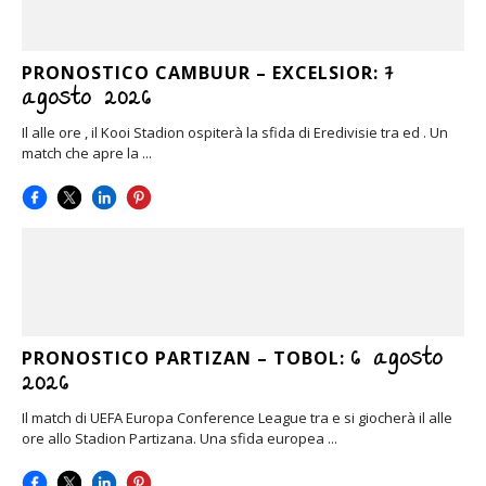
7
PRONOSTICO CAMBUUR – EXCELSIOR:
agosto 2026
Il alle ore , il Kooi Stadion ospiterà la sfida di Eredivisie tra ed . Un
match che apre la ...
6 agosto
PRONOSTICO PARTIZAN – TOBOL:
2026
Il match di UEFA Europa Conference League tra e si giocherà il alle
ore allo Stadion Partizana. Una sfida europea ...