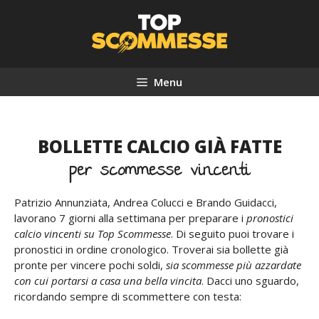
Vai
al
contenuto
Menu
BOLLETTE CALCIO GIÀ FATTE
per scommesse vincenti
Patrizio Annunziata, Andrea Colucci e Brando Guidacci,
lavorano 7 giorni alla settimana per preparare i
pronostici
calcio vincenti su Top Scommesse
. Di seguito puoi trovare i
pronostici in ordine cronologico. Troverai sia bollette già
pronte per vincere pochi soldi,
sia scommesse più azzardate
con cui portarsi a casa una bella vincita
. Dacci uno sguardo,
ricordando sempre di scommettere con testa: