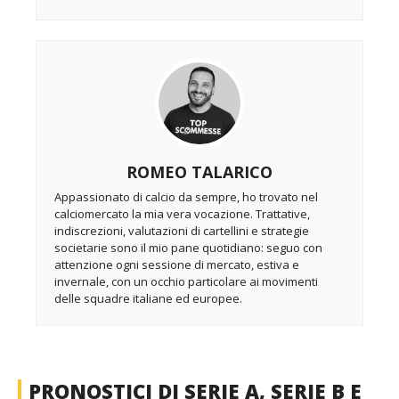
ROMEO TALARICO
Appassionato di calcio da sempre, ho trovato nel
calciomercato la mia vera vocazione. Trattative,
indiscrezioni, valutazioni di cartellini e strategie
societarie sono il mio pane quotidiano: seguo con
attenzione ogni sessione di mercato, estiva e
invernale, con un occhio particolare ai movimenti
delle squadre italiane ed europee.
PRONOSTICI DI SERIE A, SERIE B E