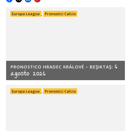
Europa League
,
Pronostici Calcio
6
PRONOSTICO HRADEC KRÁLOVÉ – BEŞIKTAŞ:
agosto 2026
Europa League
,
Pronostici Calcio