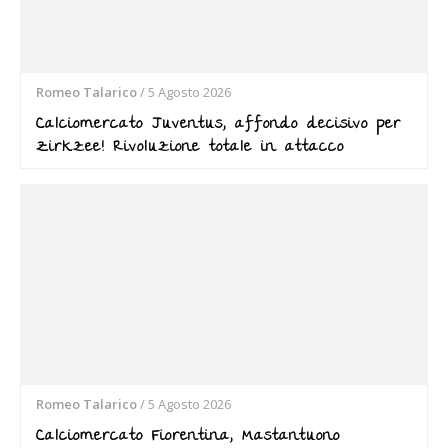
Romeo Talarico
/
5 Agosto 2026
Calciomercato Juventus, affondo decisivo per
Zirkzee! Rivoluzione totale in attacco
Romeo Talarico
/
5 Agosto 2026
Calciomercato Fiorentina, Mastantuono