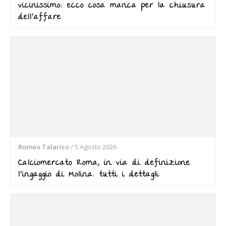
vicinissimo: ecco cosa manca per la chiusura
dell’affare
Romeo Talarico
/
5 Agosto 2026
Calciomercato Roma, in via di definizione
l’ingaggio di Molina: tutti i dettagli