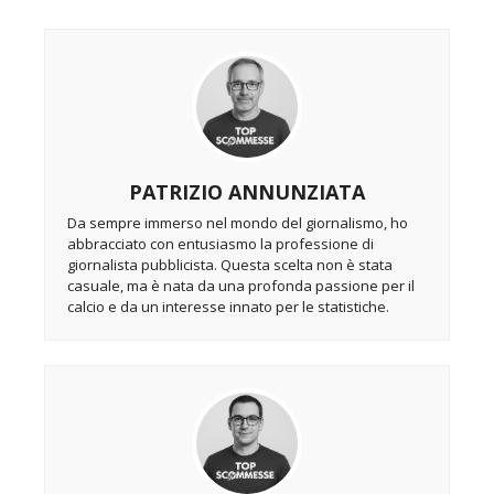
PATRIZIO ANNUNZIATA
Da sempre immerso nel mondo del giornalismo, ho
abbracciato con entusiasmo la professione di
giornalista pubblicista. Questa scelta non è stata
casuale, ma è nata da una profonda passione per il
calcio e da un interesse innato per le statistiche.