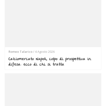
Romeo Talarico
/
4 Agosto 2026
Calciomercato Napoli, colpo di prospettiva in
difesa: ecco di chi si tratta