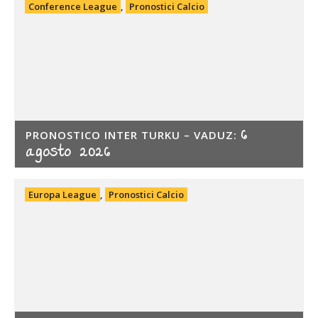
Conference League
,
Pronostici Calcio
6
PRONOSTICO INTER TURKU – VADUZ:
agosto 2026
Europa League
,
Pronostici Calcio