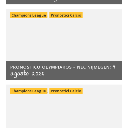
Champions League
,
Pronostici Calcio
4
PRONOSTICO OLYMPIAKOS – NEC NIJMEGEN:
agosto 2026
Champions League
,
Pronostici Calcio