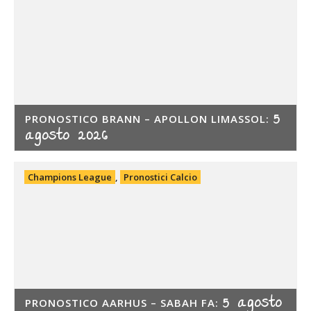
5
PRONOSTICO BRANN – APOLLON LIMASSOL:
agosto 2026
Champions League
,
Pronostici Calcio
5 agosto
PRONOSTICO AARHUS – SABAH FA: