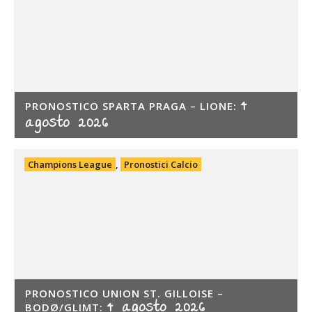
4
PRONOSTICO SPARTA PRAGA – LIONE:
agosto 2026
Champions League
,
Pronostici Calcio
PRONOSTICO UNION ST. GILLOISE –
4 agosto 2026
BODØ/GLIMT: