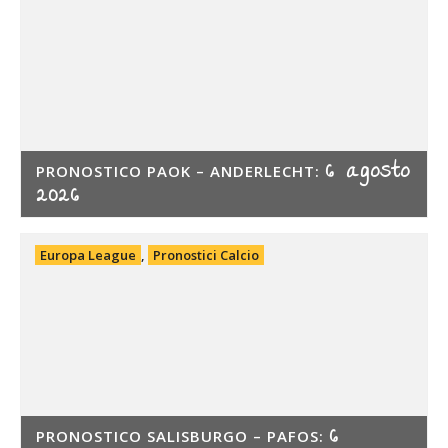
6 agosto
PRONOSTICO PAOK – ANDERLECHT:
2026
Europa League
,
Pronostici Calcio
6
PRONOSTICO SALISBURGO – PAFOS: