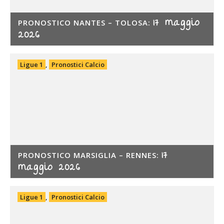
17 maggio
PRONOSTICO NANTES – TOLOSA:
2026
Ligue 1
,
Pronostici Calcio
17
PRONOSTICO MARSIGLIA – RENNES:
maggio 2026
Ligue 1
,
Pronostici Calcio