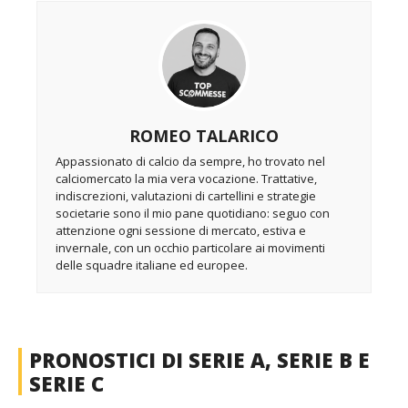
ROMEO TALARICO
Appassionato di calcio da sempre, ho trovato nel
calciomercato la mia vera vocazione. Trattative,
indiscrezioni, valutazioni di cartellini e strategie
societarie sono il mio pane quotidiano: seguo con
attenzione ogni sessione di mercato, estiva e
invernale, con un occhio particolare ai movimenti
delle squadre italiane ed europee.
PRONOSTICI DI SERIE A, SERIE B E
SERIE C