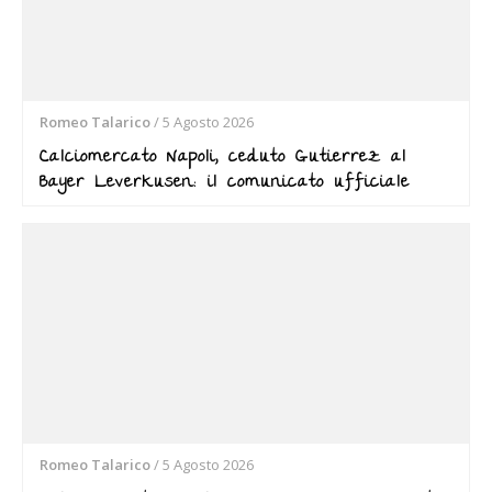
Romeo Talarico
/
5 Agosto 2026
Calciomercato Napoli, ceduto Gutierrez al
Bayer Leverkusen: il comunicato ufficiale
Romeo Talarico
/
5 Agosto 2026