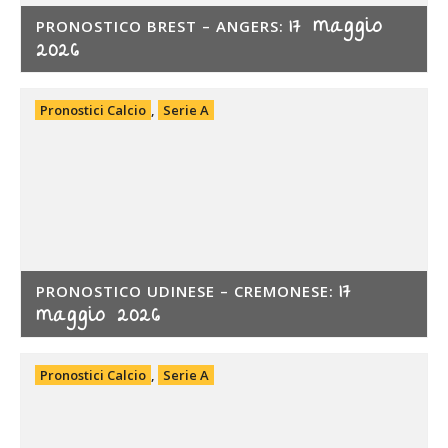
17 maggio
PRONOSTICO BREST – ANGERS:
2026
Pronostici Calcio
,
Serie A
17
PRONOSTICO UDINESE – CREMONESE:
maggio 2026
Pronostici Calcio
,
Serie A