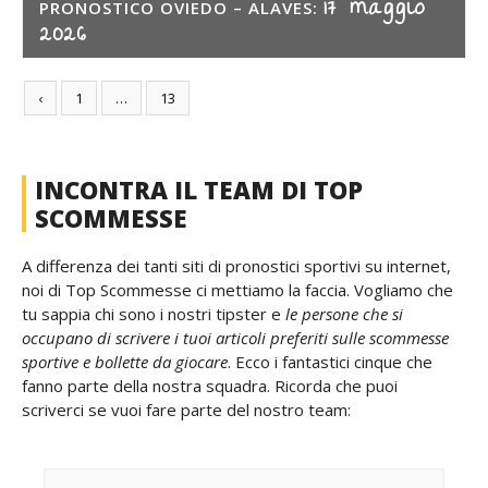
17 maggio
PRONOSTICO OVIEDO – ALAVES:
2026
‹
1
…
13
INCONTRA IL TEAM DI TOP
SCOMMESSE
A differenza dei tanti siti di pronostici sportivi su internet,
noi di Top Scommesse ci mettiamo la faccia. Vogliamo che
tu sappia chi sono i nostri tipster e
le persone che si
occupano di scrivere i tuoi articoli preferiti sulle scommesse
sportive e bollette da giocare
. Ecco i fantastici cinque che
fanno parte della nostra squadra. Ricorda che puoi
scriverci se vuoi fare parte del nostro team: