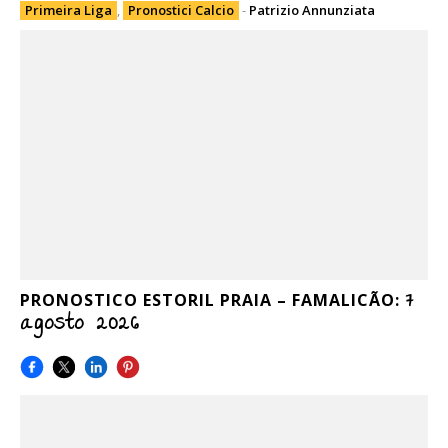
Primeira Liga
,
Pronostici Calcio
-
Patrizio Annunziata
7
PRONOSTICO ESTORIL PRAIA – FAMALICÃO:
agosto 2026