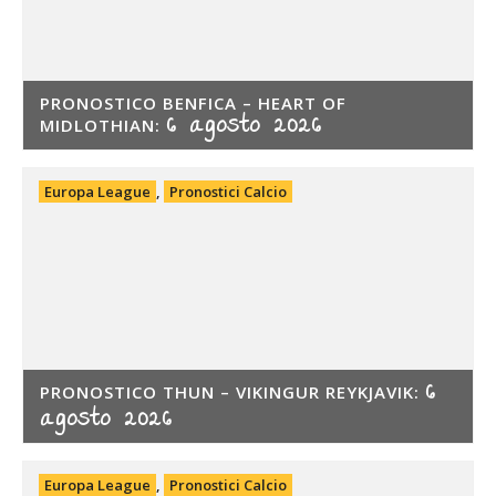
PRONOSTICO BENFICA – HEART OF
6 agosto 2026
MIDLOTHIAN:
Europa League
,
Pronostici Calcio
6
PRONOSTICO THUN – VIKINGUR REYKJAVIK:
agosto 2026
Europa League
,
Pronostici Calcio