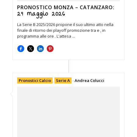
PRONOSTICO MONZA – CATANZARO:
29 maggio 2026
La Serie B 2025/2026 propone il suo ultimo atto nella
finale di ritorno dei playoff promozione tra e , in
programma alle ore . L'attesa ...
Pronostici Calcio
,
Serie A
-
Andrea Colucci