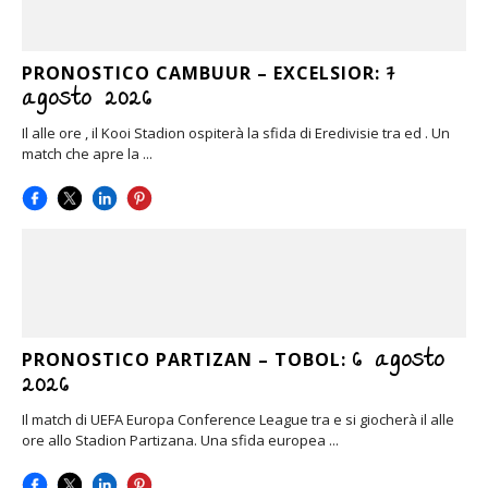
7
PRONOSTICO CAMBUUR – EXCELSIOR:
agosto 2026
Il alle ore , il Kooi Stadion ospiterà la sfida di Eredivisie tra ed . Un
match che apre la ...
6 agosto
PRONOSTICO PARTIZAN – TOBOL:
2026
Il match di UEFA Europa Conference League tra e si giocherà il alle
ore allo Stadion Partizana. Una sfida europea ...