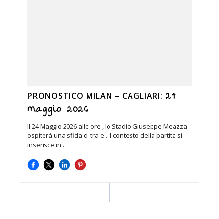
24
PRONOSTICO MILAN – CAGLIARI:
maggio 2026
Il 24 Maggio 2026 alle ore , lo Stadio Giuseppe Meazza
ospiterà una sfida di tra e . Il contesto della partita si
inserisce in ...