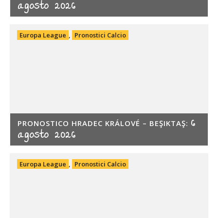
agosto 2026
Europa League
,
Pronostici Calcio
6
PRONOSTICO HRADEC KRÁLOVÉ – BEŞIKTAŞ:
agosto 2026
Europa League
,
Pronostici Calcio