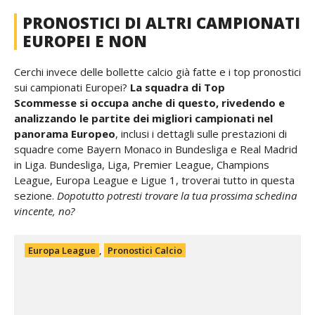
PRONOSTICI DI ALTRI CAMPIONATI
EUROPEI E NON
Cerchi invece delle bollette calcio già fatte e i top pronostici
sui campionati Europei?
La squadra di Top
Scommesse si occupa anche di questo, rivedendo e
analizzando le partite dei migliori campionati nel
panorama Europeo
, inclusi i dettagli sulle prestazioni di
squadre come Bayern Monaco in Bundesliga e Real Madrid
in Liga. Bundesliga, Liga, Premier League, Champions
League, Europa League e Ligue 1, troverai tutto in questa
sezione.
Dopotutto potresti trovare la tua prossima schedina
vincente, no?
Europa League
,
Pronostici Calcio