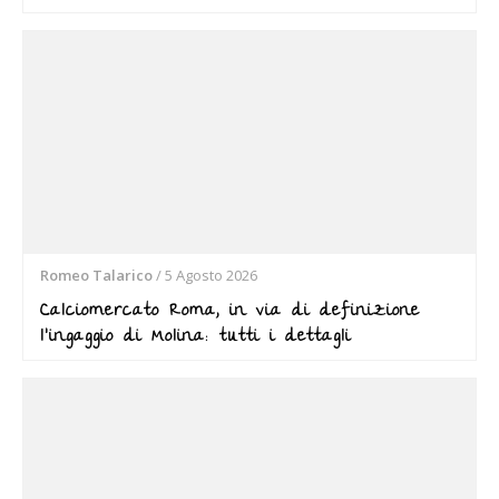
Romeo Talarico
/
5 Agosto 2026
Calciomercato Roma, in via di definizione
l’ingaggio di Molina: tutti i dettagli