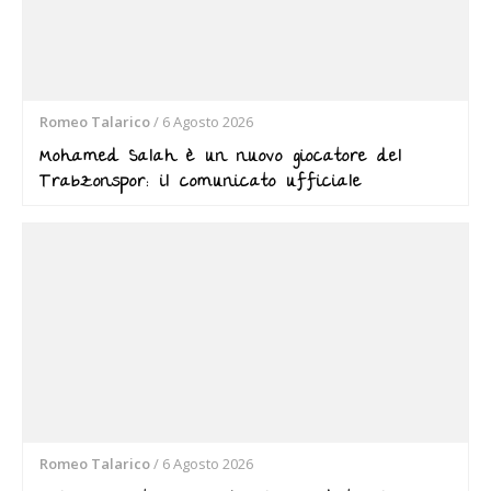
Romeo Talarico
/
6 Agosto 2026
Mohamed Salah è un nuovo giocatore del
Trabzonspor: il comunicato ufficiale
Romeo Talarico
/
6 Agosto 2026