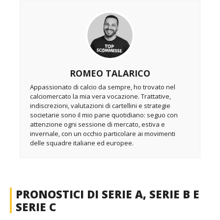
ROMEO TALARICO
Appassionato di calcio da sempre, ho trovato nel
calciomercato la mia vera vocazione. Trattative,
indiscrezioni, valutazioni di cartellini e strategie
societarie sono il mio pane quotidiano: seguo con
attenzione ogni sessione di mercato, estiva e
invernale, con un occhio particolare ai movimenti
delle squadre italiane ed europee.
PRONOSTICI DI SERIE A, SERIE B E
SERIE C