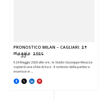
24
PRONOSTICO MILAN – CAGLIARI:
maggio 2026
Il 24 Maggio 2026 alle ore , lo Stadio Giuseppe Meazza
ospiterà una sfida di tra e . Il contesto della partita si
inserisce in ...