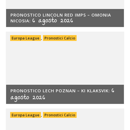
PRONOSTICO LINCOLN RED IMPS – OMONIA
6 agosto 2026
NICOSIA:
Europa League
,
Pronostici Calcio
6
PRONOSTICO LECH POZNAN – KI KLAKSVIK:
agosto 2026
Europa League
,
Pronostici Calcio