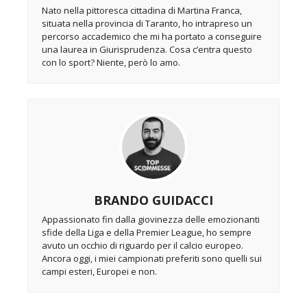
Nato nella pittoresca cittadina di Martina Franca,
situata nella provincia di Taranto, ho intrapreso un
percorso accademico che mi ha portato a conseguire
una laurea in Giurisprudenza. Cosa c’entra questo
con lo sport? Niente, però lo amo.
BRANDO GUIDACCI
Appassionato fin dalla giovinezza delle emozionanti
sfide della Liga e della Premier League, ho sempre
avuto un occhio di riguardo per il calcio europeo.
Ancora oggi, i miei campionati preferiti sono quelli sui
campi esteri, Europei e non.