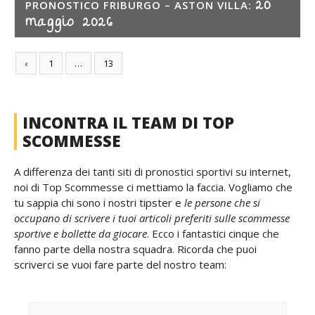
20
PRONOSTICO FRIBURGO – ASTON VILLA:
maggio 2026
‹
1
…
13
INCONTRA IL TEAM DI TOP
SCOMMESSE
A differenza dei tanti siti di pronostici sportivi su internet,
noi di Top Scommesse ci mettiamo la faccia. Vogliamo che
tu sappia chi sono i nostri tipster e
le persone che si
occupano di scrivere i tuoi articoli preferiti sulle scommesse
sportive e bollette da giocare
. Ecco i fantastici cinque che
fanno parte della nostra squadra. Ricorda che puoi
scriverci se vuoi fare parte del nostro team: