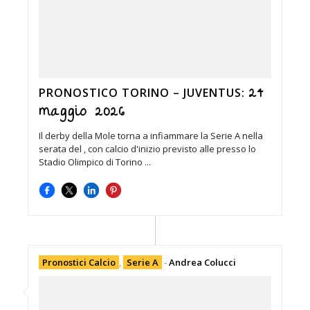
24
PRONOSTICO TORINO – JUVENTUS:
maggio 2026
Il derby della Mole torna a infiammare la Serie A nella
serata del , con calcio d'inizio previsto alle presso lo
Stadio Olimpico di Torino ...
Pronostici Calcio
,
Serie A
-
Andrea Colucci