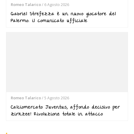
Romeo Talarico
/
6 Agosto 2026
Gabriel Strefezza è un nuovo giocatore del
Palermo: il comunicato ufficiale
Romeo Talarico
/
5 Agosto 2026
Calciomercato Juventus, affondo decisivo per
Zirkzee! Rivoluzione totale in attacco