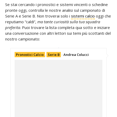
Se stai cercando i pronostici e sistemi vincenti o schedine
pronte oggi, controlla le nostre analisi sul campionato di
Serie A e Serie B. Non troverai solo i
sistemi calcio
oggi che
reputiamo “caldi”,
ma tante curiosità sulla tua squadra
preferita
. Puoi trovare la lista completa qua sotto e iniziare
una conversazione con altri lettori sui temi più scottanti del
nostro campionato:
Pronostici Calcio
,
Serie B
-
Andrea Colucci