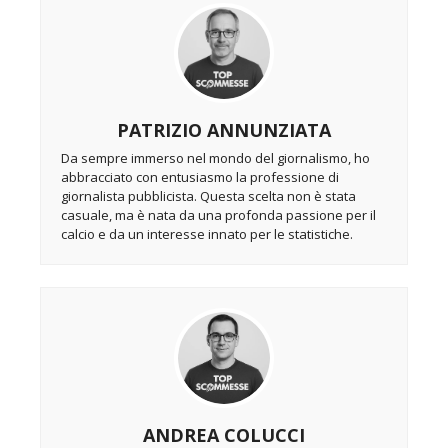
PATRIZIO ANNUNZIATA
Da sempre immerso nel mondo del giornalismo, ho
abbracciato con entusiasmo la professione di
giornalista pubblicista. Questa scelta non è stata
casuale, ma è nata da una profonda passione per il
calcio e da un interesse innato per le statistiche.
ANDREA COLUCCI