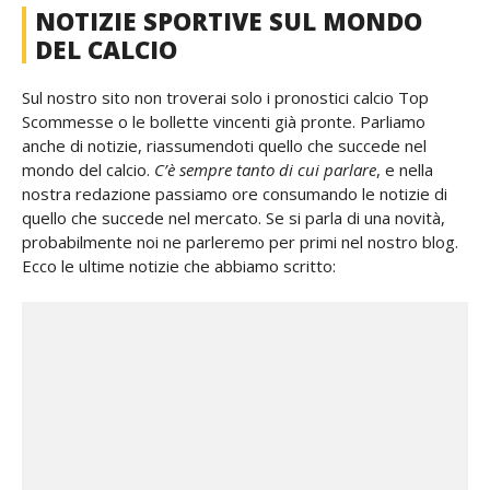
NOTIZIE SPORTIVE SUL MONDO
DEL CALCIO
Sul nostro sito non troverai solo i pronostici calcio Top
Scommesse o le bollette vincenti già pronte. Parliamo
anche di notizie, riassumendoti quello che succede nel
mondo del calcio.
C’è sempre tanto di cui parlare
, e nella
nostra redazione passiamo ore consumando le notizie di
quello che succede nel mercato. Se si parla di una novità,
probabilmente noi ne parleremo per primi nel nostro blog.
Ecco le ultime notizie che abbiamo scritto: