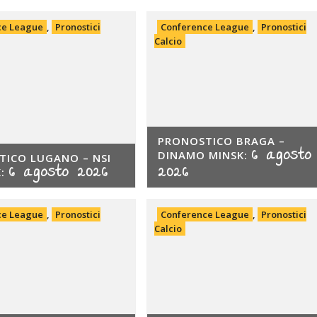
ce League
,
Pronostici
Conference League
,
Pronostici
Calcio
PRONOSTICO BRAGA –
6 agosto
DINAMO MINSK:
TICO LUGANO – NSI
6 agosto 2026
2026
K:
ce League
,
Pronostici
Conference League
,
Pronostici
Calcio