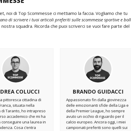
OMMESSE
ternet, noi di Top Scommesse ci mettiamo la faccia. Vogliamo che tu
no di scrivere i tuoi articoli preferiti sulle scommesse sportive e boll
la nostra squadra. Ricorda che puoi scriverci se vuoi fare parte del
DREA COLUCCI
BRANDO GUIDACCI
a pittoresca cittadina di
Appassionato fin dalla giovinezza
ranca, situata nella
delle emozionanti sfide della Liga e
 di Taranto, ho intrapreso
della Premier League, ho sempre
rso accademico che mi ha
avuto un occhio di riguardo per il
a conseguire una laurea in
calcio europeo. Ancora oggi, i miei
udenza. Cosa c’entra
campionati preferiti sono quelli sui