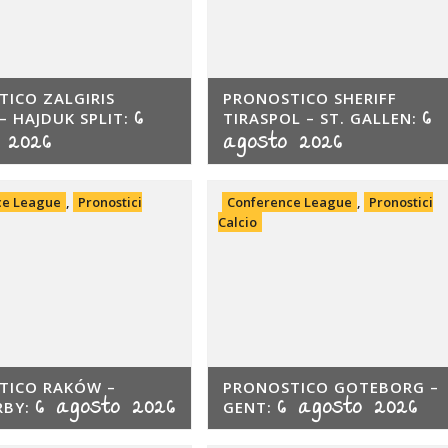
ICO ZALGIRIS
PRONOSTICO SHERIFF
6
6
 – HAJDUK SPLIT:
TIRASPOL – ST. GALLEN:
 2026
agosto 2026
ce League
,
Pronostici
Conference League
,
Pronostici
Calcio
TICO RAKÓW –
PRONOSTICO GOTEBORG –
6 agosto 2026
6 agosto 2026
RBY:
GENT: