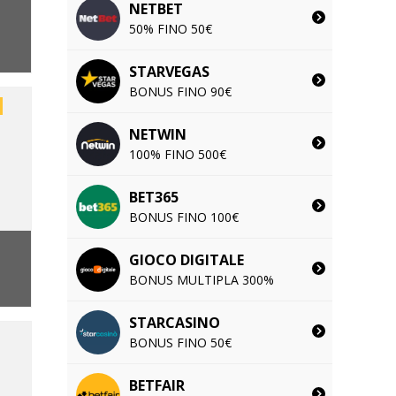
NETBET
50% FINO 50€
STARVEGAS
BONUS FINO 90€
NETWIN
100% FINO 500€
BET365
BONUS FINO 100€
GIOCO DIGITALE
BONUS MULTIPLA 300%
STARCASINO
BONUS FINO 50€
BETFAIR