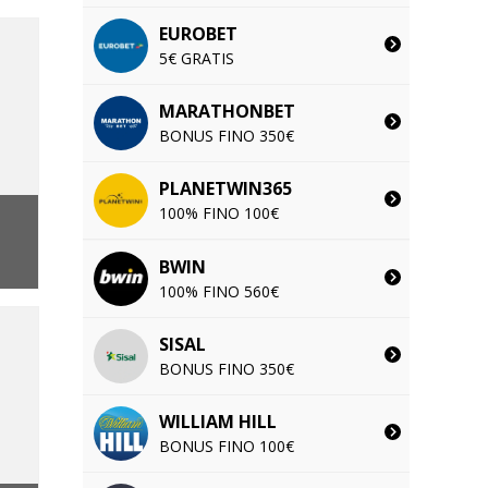
EUROBET
5€ GRATIS
MARATHONBET
BONUS FINO 350€
PLANETWIN365
100% FINO 100€
BWIN
100% FINO 560€
SISAL
BONUS FINO 350€
WILLIAM HILL
BONUS FINO 100€