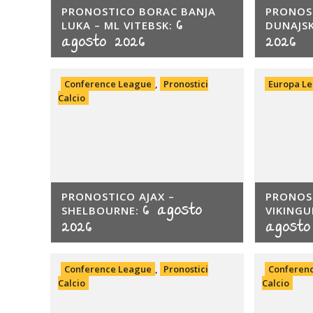
PRONOSTICO BORAC BANJA
PRONOS
6
LUKA – ML VITEBSK:
DUNAJS
agosto 2026
2026
Conference League
,
Pronostici
Europa L
Calcio
PRONOSTICO AJAX –
PRONOS
6 agosto
SHELBOURNE:
VIKINGU
2026
agosto
Conference League
,
Pronostici
Conferen
Calcio
Calcio