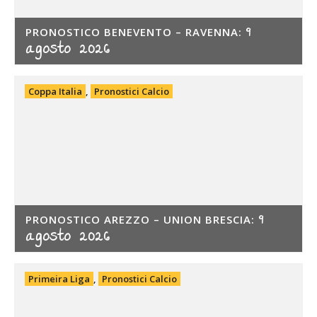
9
PRONOSTICO BENEVENTO – RAVENNA:
agosto 2026
Coppa Italia
,
Pronostici Calcio
9
PRONOSTICO AREZZO – UNION BRESCIA:
agosto 2026
Primeira Liga
,
Pronostici Calcio