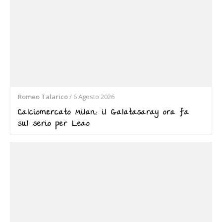
Romeo Talarico
/
6 Agosto 2026
Calciomercato Milan: il Galatasaray ora fa
sul serio per Leao