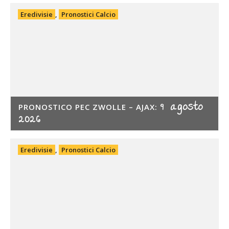
Eredivisie
,
Pronostici Calcio
9 agosto
PRONOSTICO PEC ZWOLLE – AJAX:
2026
Eredivisie
,
Pronostici Calcio