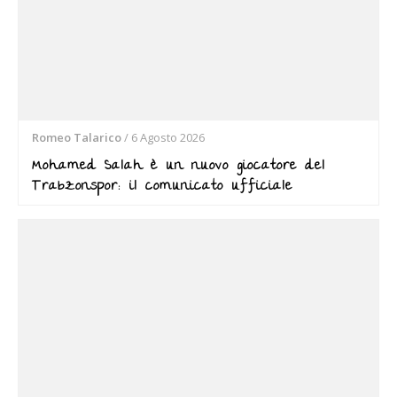
Romeo Talarico
/
6 Agosto 2026
Mohamed Salah è un nuovo giocatore del
Trabzonspor: il comunicato ufficiale