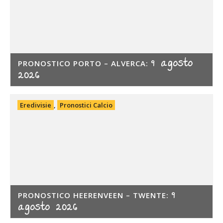
9 agosto
PRONOSTICO PORTO – ALVERCA:
2026
Eredivisie
,
Pronostici Calcio
9
PRONOSTICO HEERENVEEN – TWENTE:
agosto 2026