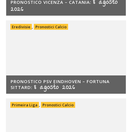
8 agosto
PRONOSTICO VICENZA – CATANIA:
2026
Eredivisie
,
Pronostici Calcio
PRONOSTICO PSV EINDHOVEN – FORTUNA
8 agosto 2026
SITTARD:
Primeira Liga
,
Pronostici Calcio