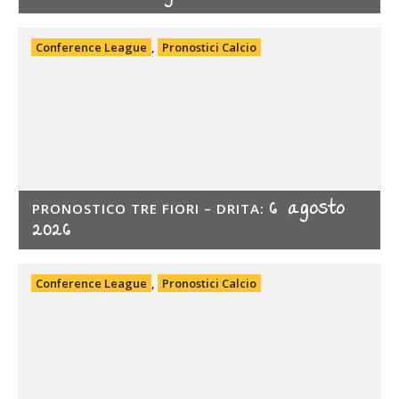
Conference League
,
Pronostici Calcio
6 agosto
PRONOSTICO TRE FIORI – DRITA:
2026
Conference League
,
Pronostici Calcio