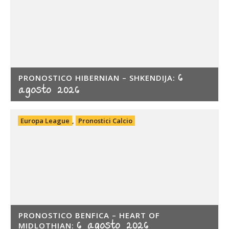
6
PRONOSTICO HIBERNIAN – SHKENDIJA:
agosto 2026
Europa League
,
Pronostici Calcio
PRONOSTICO BENFICA – HEART OF
6 agosto 2026
MIDLOTHIAN: