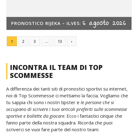
6 agosto 2026
PRONOSTICO RIJEKA – ILVES:
1
2
3
…
13
›
INCONTRA IL TEAM DI TOP
SCOMMESSE
A differenza dei tanti siti di pronostici sportivi su internet,
noi di Top Scommesse ci mettiamo la faccia. Vogliamo che
tu sappia chi sono i nostri tipster e
le persone che si
occupano di scrivere i tuoi articoli preferiti sulle scommesse
sportive e bollette da giocare
. Ecco i fantastici cinque che
fanno parte della nostra squadra. Ricorda che puoi
scriverci se vuoi fare parte del nostro team: