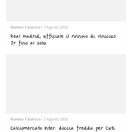
Romeo Talarico
/
7 Agosto 2026
Real Madrid, ufficiale il rinnovo di Vinicius
Jr fino al 2032
Romeo Talarico
/
7 Agosto 2026
Calciomercato Inter: doccia fredda per Cuti