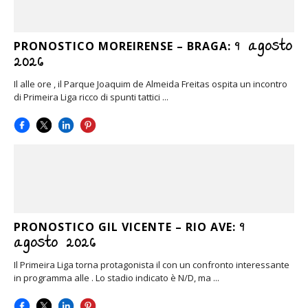
9 agosto
PRONOSTICO MOREIRENSE – BRAGA:
2026
Il alle ore , il Parque Joaquim de Almeida Freitas ospita un incontro
di Primeira Liga ricco di spunti tattici ...
9
PRONOSTICO GIL VICENTE – RIO AVE:
agosto 2026
Il Primeira Liga torna protagonista il con un confronto interessante
in programma alle . Lo stadio indicato è N/D, ma ...