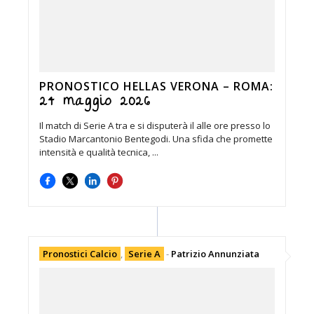
PRONOSTICO HELLAS VERONA – ROMA:
24 maggio 2026
Il match di Serie A tra e si disputerà il alle ore presso lo
Stadio Marcantonio Bentegodi. Una sfida che promette
intensità e qualità tecnica, ...
Pronostici Calcio
,
Serie A
-
Patrizio Annunziata