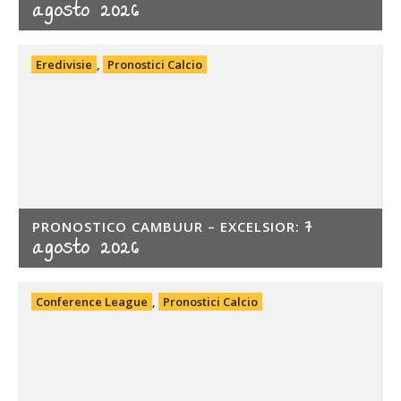
agosto 2026
Eredivisie
,
Pronostici Calcio
7
PRONOSTICO CAMBUUR – EXCELSIOR:
agosto 2026
Conference League
,
Pronostici Calcio