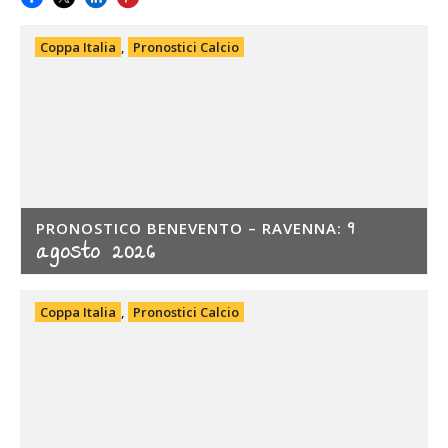
Coppa Italia
,
Pronostici Calcio
9
PRONOSTICO BENEVENTO – RAVENNA:
agosto 2026
Coppa Italia
,
Pronostici Calcio