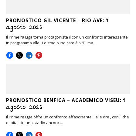
9
PRONOSTICO GIL VICENTE – RIO AVE:
agosto 2026
Il Primeira Liga torna protagonista il con un confronto interessante
in programma alle . Lo stadio indicato è N/D, ma ...
9
PRONOSTICO BENFICA – ACADEMICO VISEU:
agosto 2026
Il Primeira Liga offre un confronto affascinante il alle ore , con il che
ospita l' in uno stadio ancora ...