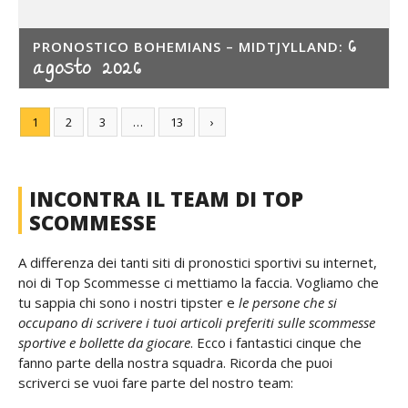
6
PRONOSTICO BOHEMIANS – MIDTJYLLAND:
agosto 2026
1
2
3
…
13
›
INCONTRA IL TEAM DI TOP
SCOMMESSE
A differenza dei tanti siti di pronostici sportivi su internet,
noi di Top Scommesse ci mettiamo la faccia. Vogliamo che
tu sappia chi sono i nostri tipster e
le persone che si
occupano di scrivere i tuoi articoli preferiti sulle scommesse
sportive e bollette da giocare
. Ecco i fantastici cinque che
fanno parte della nostra squadra. Ricorda che puoi
scriverci se vuoi fare parte del nostro team: