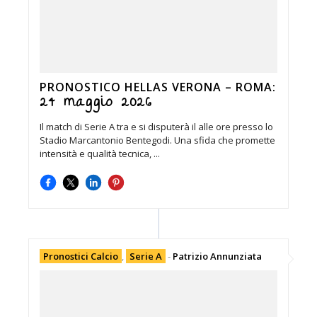
PRONOSTICO HELLAS VERONA – ROMA:
24 maggio 2026
Il match di Serie A tra e si disputerà il alle ore presso lo
Stadio Marcantonio Bentegodi. Una sfida che promette
intensità e qualità tecnica, ...
Pronostici Calcio
,
Serie A
-
Patrizio Annunziata