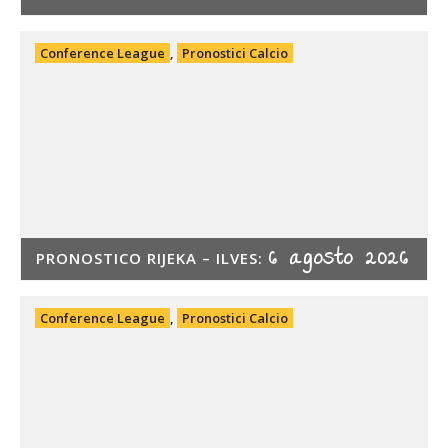
Conference League
,
Pronostici Calcio
6 agosto 2026
PRONOSTICO RIJEKA – ILVES:
Conference League
,
Pronostici Calcio