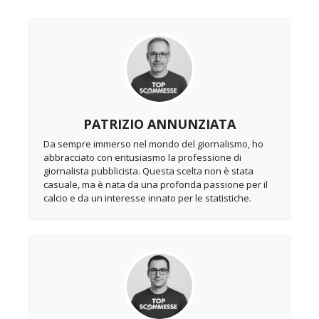
PATRIZIO ANNUNZIATA
Da sempre immerso nel mondo del giornalismo, ho
abbracciato con entusiasmo la professione di
giornalista pubblicista. Questa scelta non è stata
casuale, ma è nata da una profonda passione per il
calcio e da un interesse innato per le statistiche.