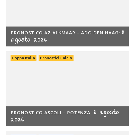
8
PRONOSTICO AZ ALKMAAR – ADO DEN HAAG:
agosto 2026
Coppa Italia
,
Pronostici Calcio
8 agosto
PRONOSTICO ASCOLI – POTENZA:
2026