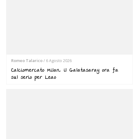
Romeo Talarico
/
6 Agosto 2026
Calciomercato Milan: il Galatasaray ora fa
sul serio per Leao