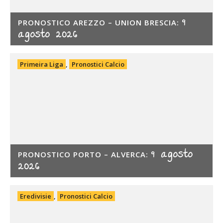
9
PRONOSTICO AREZZO – UNION BRESCIA:
agosto 2026
Primeira Liga
,
Pronostici Calcio
9 agosto
PRONOSTICO PORTO – ALVERCA:
2026
Eredivisie
,
Pronostici Calcio