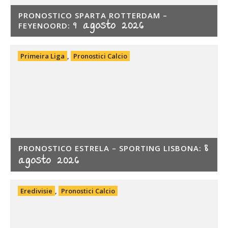
PRONOSTICO SPARTA ROTTERDAM –
9 agosto 2026
FEYENOORD:
Primeira Liga
,
Pronostici Calcio
8
PRONOSTICO ESTRELA – SPORTING LISBONA:
agosto 2026
Eredivisie
,
Pronostici Calcio