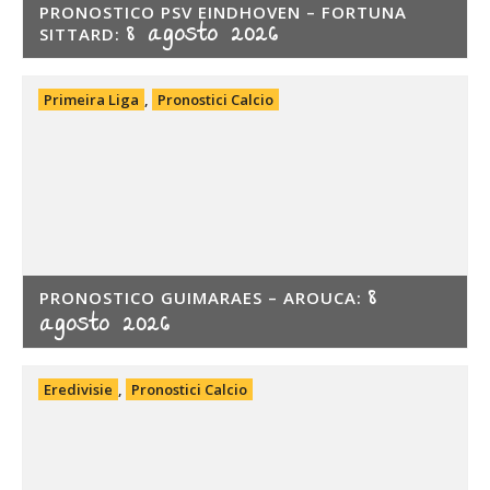
PRONOSTICO PSV EINDHOVEN – FORTUNA
8 agosto 2026
SITTARD:
Primeira Liga
,
Pronostici Calcio
8
PRONOSTICO GUIMARAES – AROUCA:
agosto 2026
Eredivisie
,
Pronostici Calcio