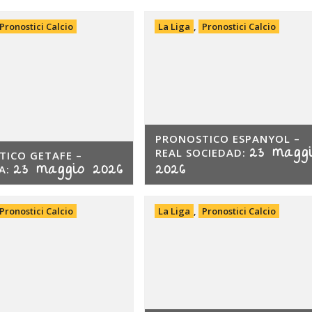
Pronostici Calcio
La Liga
,
Pronostici Calcio
PRONOSTICO ESPANYOL –
23 magg
REAL SOCIEDAD:
TICO GETAFE –
23 maggio 2026
2026
A:
Pronostici Calcio
La Liga
,
Pronostici Calcio