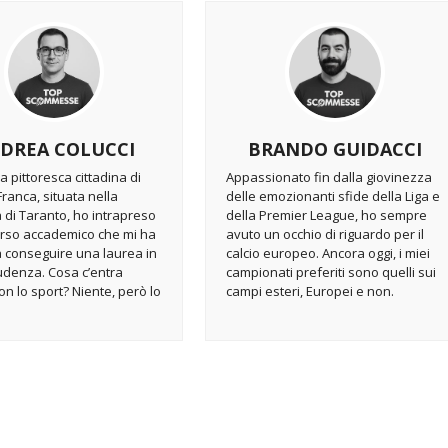
DREA COLUCCI
BRANDO GUIDACCI
a pittoresca cittadina di
Appassionato fin dalla giovinezza
ranca, situata nella
delle emozionanti sfide della Liga e
 di Taranto, ho intrapreso
della Premier League, ho sempre
rso accademico che mi ha
avuto un occhio di riguardo per il
a conseguire una laurea in
calcio europeo. Ancora oggi, i miei
udenza. Cosa c’entra
campionati preferiti sono quelli sui
n lo sport? Niente, però lo
campi esteri, Europei e non.