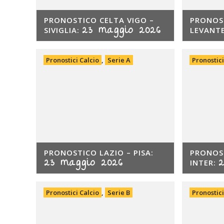
PRONOSTICO CELTA VIGO –
PRONOST
23 maggio 2026
SIVIGLIA:
LEVANT
Pronostici Calcio
,
Serie A
Pronostici
PRONOSTICO LAZIO – PISA:
PRONOS
23 maggio 2026
2
INTER:
Pronostici Calcio
,
Serie B
Pronostici