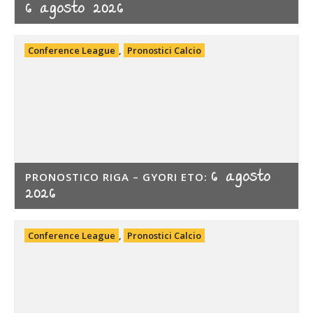
6 agosto 2026
Conference League
,
Pronostici Calcio
6 agosto
PRONOSTICO RIGA – GYORI ETO:
2026
Conference League
,
Pronostici Calcio