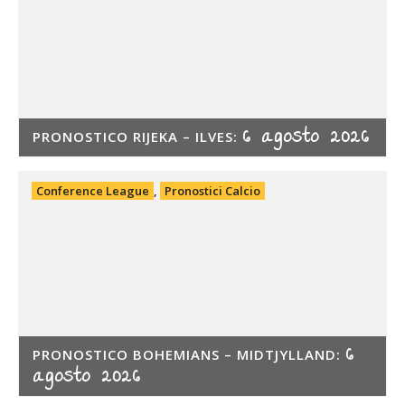
6 agosto 2026
PRONOSTICO RIJEKA – ILVES:
Conference League
,
Pronostici Calcio
6
PRONOSTICO BOHEMIANS – MIDTJYLLAND:
agosto 2026