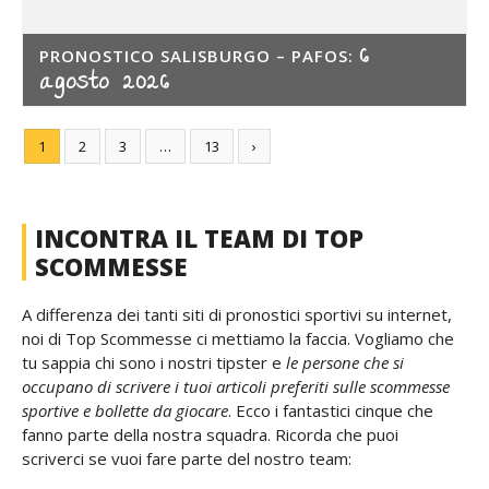
6
PRONOSTICO SALISBURGO – PAFOS:
agosto 2026
1
2
3
…
13
›
INCONTRA IL TEAM DI TOP
SCOMMESSE
A differenza dei tanti siti di pronostici sportivi su internet,
noi di Top Scommesse ci mettiamo la faccia. Vogliamo che
tu sappia chi sono i nostri tipster e
le persone che si
occupano di scrivere i tuoi articoli preferiti sulle scommesse
sportive e bollette da giocare
. Ecco i fantastici cinque che
fanno parte della nostra squadra. Ricorda che puoi
scriverci se vuoi fare parte del nostro team: