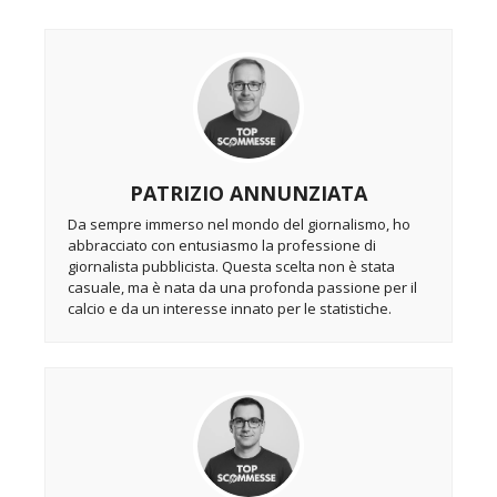
PATRIZIO ANNUNZIATA
Da sempre immerso nel mondo del giornalismo, ho
abbracciato con entusiasmo la professione di
giornalista pubblicista. Questa scelta non è stata
casuale, ma è nata da una profonda passione per il
calcio e da un interesse innato per le statistiche.