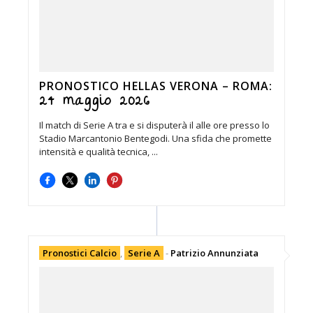
PRONOSTICO HELLAS VERONA – ROMA:
24 maggio 2026
Il match di Serie A tra e si disputerà il alle ore presso lo
Stadio Marcantonio Bentegodi. Una sfida che promette
intensità e qualità tecnica, ...
Pronostici Calcio
,
Serie A
-
Patrizio Annunziata