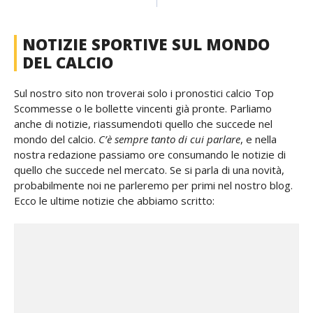
NOTIZIE SPORTIVE SUL MONDO
DEL CALCIO
Sul nostro sito non troverai solo i pronostici calcio Top
Scommesse o le bollette vincenti già pronte. Parliamo
anche di notizie, riassumendoti quello che succede nel
mondo del calcio.
C’è sempre tanto di cui parlare
, e nella
nostra redazione passiamo ore consumando le notizie di
quello che succede nel mercato. Se si parla di una novità,
probabilmente noi ne parleremo per primi nel nostro blog.
Ecco le ultime notizie che abbiamo scritto: