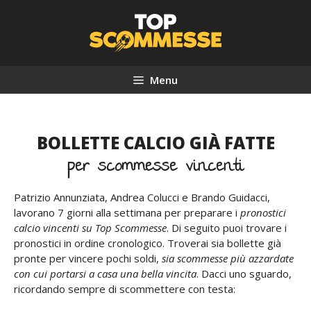
Vai
al
contenuto
Menu
BOLLETTE CALCIO GIÀ FATTE
per scommesse vincenti
Patrizio Annunziata, Andrea Colucci e Brando Guidacci,
lavorano 7 giorni alla settimana per preparare i
pronostici
calcio vincenti su Top Scommesse
. Di seguito puoi trovare i
pronostici in ordine cronologico. Troverai sia bollette già
pronte per vincere pochi soldi,
sia scommesse più azzardate
con cui portarsi a casa una bella vincita
. Dacci uno sguardo,
ricordando sempre di scommettere con testa: