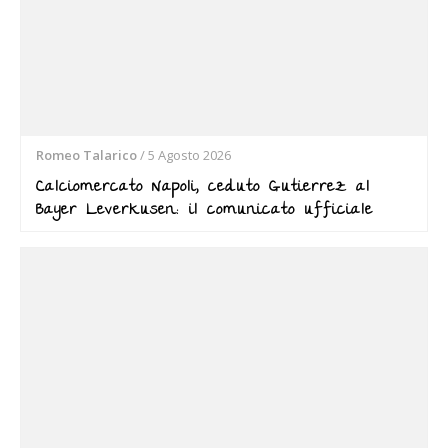
Romeo Talarico
/
5 Agosto 2026
Calciomercato Napoli, ceduto Gutierrez al
Bayer Leverkusen: il comunicato ufficiale