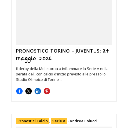
24
PRONOSTICO TORINO – JUVENTUS:
maggio 2026
Il derby della Mole torna a infiammare la Serie A nella
serata del , con calcio d'inizio previsto alle presso lo
Stadio Olimpico di Torino ...
Pronostici Calcio
,
Serie A
-
Andrea Colucci