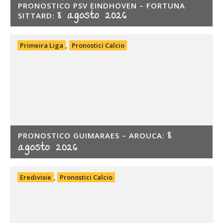
PRONOSTICO PSV EINDHOVEN – FORTUNA
8 agosto 2026
SITTARD:
Primeira Liga
,
Pronostici Calcio
8
PRONOSTICO GUIMARAES – AROUCA:
agosto 2026
Eredivisie
,
Pronostici Calcio