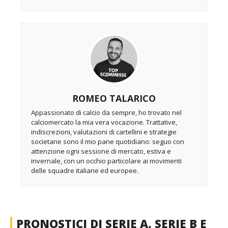
ROMEO TALARICO
Appassionato di calcio da sempre, ho trovato nel
calciomercato la mia vera vocazione. Trattative,
indiscrezioni, valutazioni di cartellini e strategie
societarie sono il mio pane quotidiano: seguo con
attenzione ogni sessione di mercato, estiva e
invernale, con un occhio particolare ai movimenti
delle squadre italiane ed europee.
PRONOSTICI DI SERIE A, SERIE B E