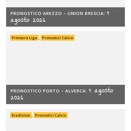
9
PRONOSTICO AREZZO – UNION BRESCIA:
agosto 2026
Primeira Liga
,
Pronostici Calcio
9 agosto
PRONOSTICO PORTO – ALVERCA:
2026
Eredivisie
,
Pronostici Calcio