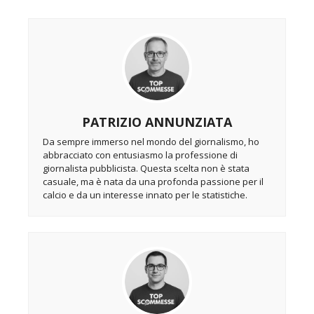
PATRIZIO ANNUNZIATA
Da sempre immerso nel mondo del giornalismo, ho
abbracciato con entusiasmo la professione di
giornalista pubblicista. Questa scelta non è stata
casuale, ma è nata da una profonda passione per il
calcio e da un interesse innato per le statistiche.