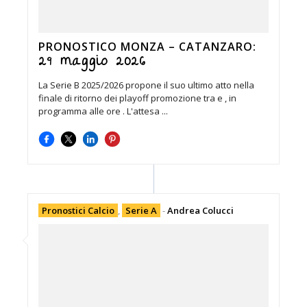
PRONOSTICO MONZA – CATANZARO:
29 maggio 2026
La Serie B 2025/2026 propone il suo ultimo atto nella
finale di ritorno dei playoff promozione tra e , in
programma alle ore . L'attesa ...
Pronostici Calcio
,
Serie A
-
Andrea Colucci