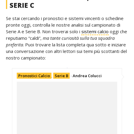
SERIE C
Se stai cercando i pronostici e sistemi vincenti o schedine
pronte oggi, controlla le nostre analisi sul campionato di
Serie A e Serie B. Non troverai solo i
sistemi calcio
oggi che
reputiamo “caldi”,
ma tante curiosità sulla tua squadra
preferita
. Puoi trovare la lista completa qua sotto e iniziare
una conversazione con altri lettori sui temi più scottanti del
nostro campionato:
Pronostici Calcio
,
Serie B
-
Andrea Colucci