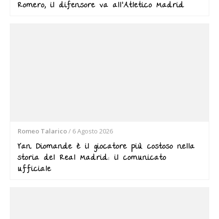
Romero, il difensore va all’Atletico Madrid
Romeo Talarico
/
6 Agosto 2026
Yan Diomande è il giocatore più costoso nella
storia del Real Madrid: il comunicato
ufficiale