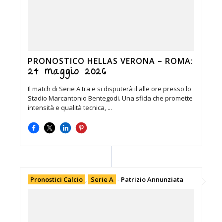
PRONOSTICO HELLAS VERONA – ROMA:
24 maggio 2026
Il match di Serie A tra e si disputerà il alle ore presso lo
Stadio Marcantonio Bentegodi. Una sfida che promette
intensità e qualità tecnica, ...
Pronostici Calcio
,
Serie A
-
Patrizio Annunziata