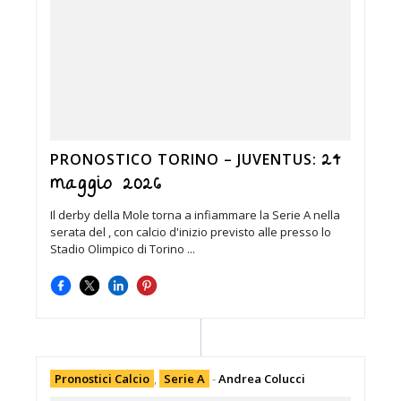
24
PRONOSTICO TORINO – JUVENTUS:
maggio 2026
Il derby della Mole torna a infiammare la Serie A nella
serata del , con calcio d'inizio previsto alle presso lo
Stadio Olimpico di Torino ...
Pronostici Calcio
,
Serie A
-
Andrea Colucci