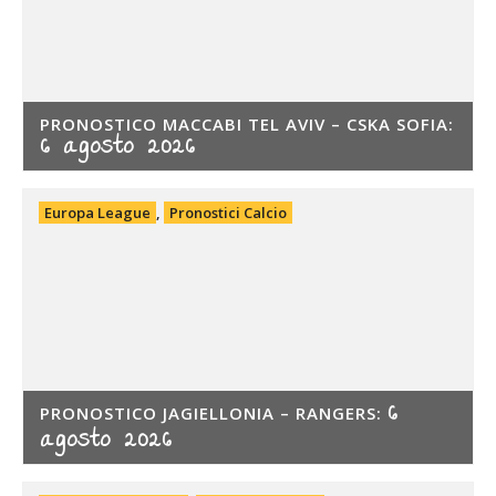
PRONOSTICO MACCABI TEL AVIV – CSKA SOFIA:
6 agosto 2026
Europa League
,
Pronostici Calcio
6
PRONOSTICO JAGIELLONIA – RANGERS:
agosto 2026