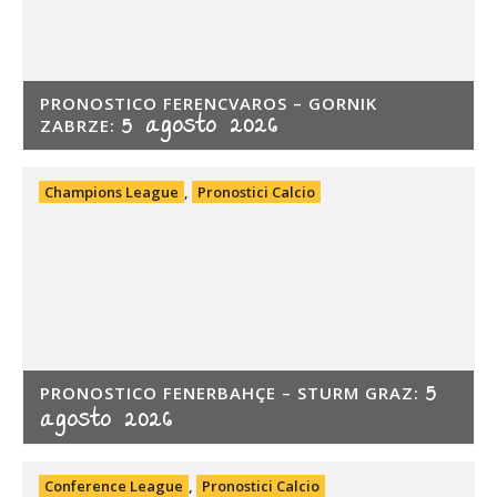
PRONOSTICO FERENCVAROS – GORNIK
5 agosto 2026
ZABRZE:
Champions League
,
Pronostici Calcio
5
PRONOSTICO FENERBAHÇE – STURM GRAZ:
agosto 2026
Conference League
,
Pronostici Calcio