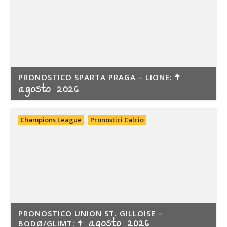
4
PRONOSTICO SPARTA PRAGA – LIONE:
agosto 2026
Champions League
,
Pronostici Calcio
PRONOSTICO UNION ST. GILLOISE –
4 agosto 2026
BODØ/GLIMT: