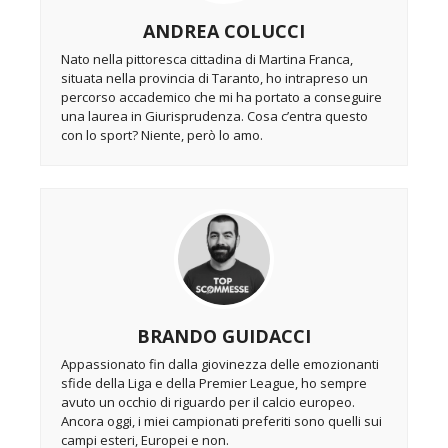
ANDREA COLUCCI
Nato nella pittoresca cittadina di Martina Franca,
situata nella provincia di Taranto, ho intrapreso un
percorso accademico che mi ha portato a conseguire
una laurea in Giurisprudenza. Cosa c’entra questo
con lo sport? Niente, però lo amo.
BRANDO GUIDACCI
Appassionato fin dalla giovinezza delle emozionanti
sfide della Liga e della Premier League, ho sempre
avuto un occhio di riguardo per il calcio europeo.
Ancora oggi, i miei campionati preferiti sono quelli sui
campi esteri, Europei e non.