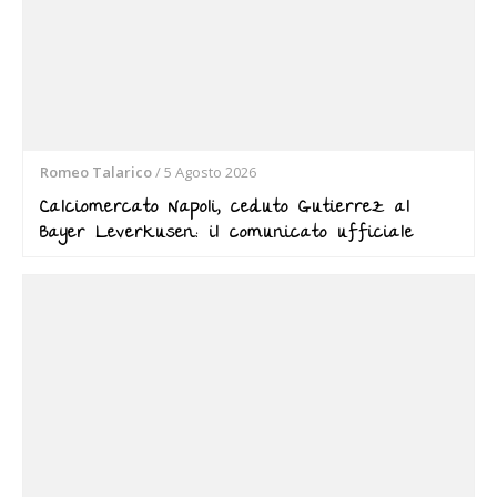
Romeo Talarico
/
5 Agosto 2026
Calciomercato Napoli, ceduto Gutierrez al
Bayer Leverkusen: il comunicato ufficiale