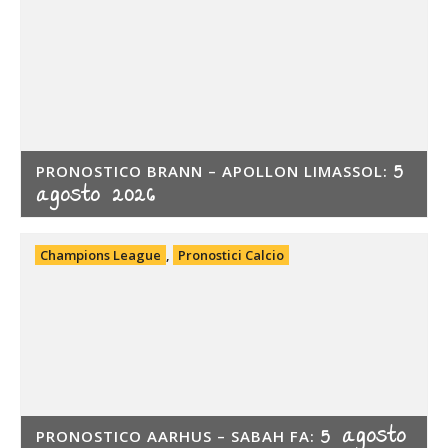
5
PRONOSTICO BRANN – APOLLON LIMASSOL:
agosto 2026
Champions League
,
Pronostici Calcio
5 agosto
PRONOSTICO AARHUS – SABAH FA: