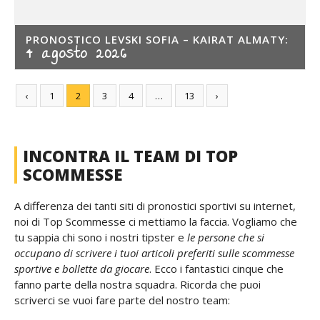
PRONOSTICO LEVSKI SOFIA – KAIRAT ALMATY:
4 agosto 2026
‹
1
2
3
4
…
13
›
INCONTRA IL TEAM DI TOP
SCOMMESSE
A differenza dei tanti siti di pronostici sportivi su internet,
noi di Top Scommesse ci mettiamo la faccia. Vogliamo che
tu sappia chi sono i nostri tipster e
le persone che si
occupano di scrivere i tuoi articoli preferiti sulle scommesse
sportive e bollette da giocare
. Ecco i fantastici cinque che
fanno parte della nostra squadra. Ricorda che puoi
scriverci se vuoi fare parte del nostro team: