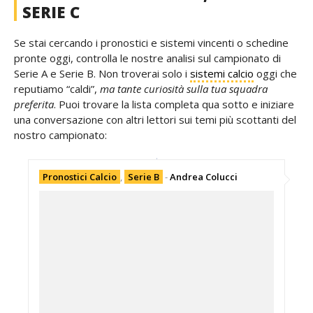
SERIE C
Se stai cercando i pronostici e sistemi vincenti o schedine
pronte oggi, controlla le nostre analisi sul campionato di
Serie A e Serie B. Non troverai solo i
sistemi calcio
oggi che
reputiamo “caldi”,
ma tante curiosità sulla tua squadra
preferita
. Puoi trovare la lista completa qua sotto e iniziare
una conversazione con altri lettori sui temi più scottanti del
nostro campionato:
Pronostici Calcio
,
Serie B
-
Andrea Colucci