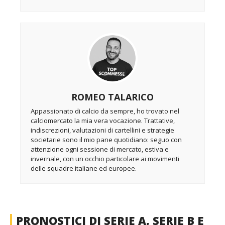
ROMEO TALARICO
Appassionato di calcio da sempre, ho trovato nel
calciomercato la mia vera vocazione. Trattative,
indiscrezioni, valutazioni di cartellini e strategie
societarie sono il mio pane quotidiano: seguo con
attenzione ogni sessione di mercato, estiva e
invernale, con un occhio particolare ai movimenti
delle squadre italiane ed europee.
PRONOSTICI DI SERIE A, SERIE B E