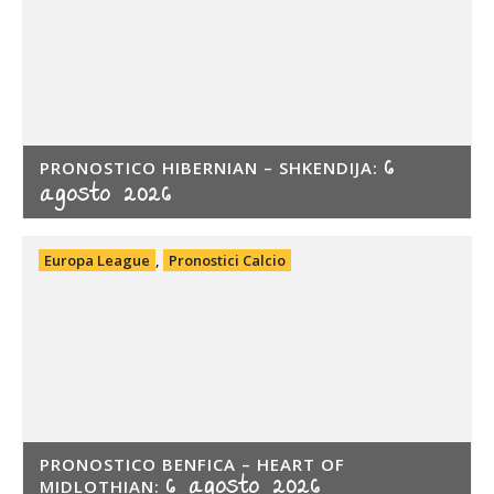
6
PRONOSTICO HIBERNIAN – SHKENDIJA:
agosto 2026
Europa League
,
Pronostici Calcio
PRONOSTICO BENFICA – HEART OF
6 agosto 2026
MIDLOTHIAN: