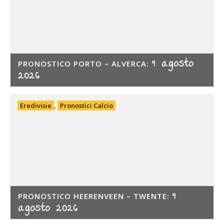
9 agosto
PRONOSTICO PORTO – ALVERCA:
2026
Eredivisie
,
Pronostici Calcio
9
PRONOSTICO HEERENVEEN – TWENTE:
agosto 2026