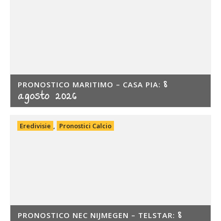
8
PRONOSTICO MARITIMO – CASA PIA:
agosto 2026
Eredivisie
,
Pronostici Calcio
8
PRONOSTICO NEC NIJMEGEN – TELSTAR: