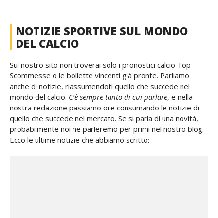
NOTIZIE SPORTIVE SUL MONDO
DEL CALCIO
Sul nostro sito non troverai solo i pronostici calcio Top
Scommesse o le bollette vincenti già pronte. Parliamo
anche di notizie, riassumendoti quello che succede nel
mondo del calcio.
C’è sempre tanto di cui parlare
, e nella
nostra redazione passiamo ore consumando le notizie di
quello che succede nel mercato. Se si parla di una novità,
probabilmente noi ne parleremo per primi nel nostro blog.
Ecco le ultime notizie che abbiamo scritto: