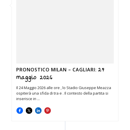
24
PRONOSTICO MILAN – CAGLIARI:
maggio 2026
Il 24 Maggio 2026 alle ore , lo Stadio Giuseppe Meazza
ospiterà una sfida di tra e . Il contesto della partita si
inserisce in ...