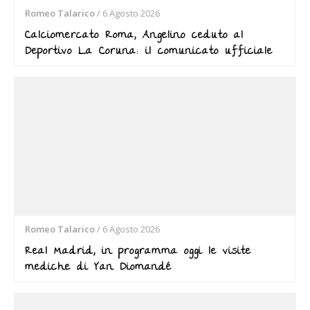
Romeo Talarico
/
6 Agosto 2026
Calciomercato Roma, Angelino ceduto al
Deportivo La Coruna: il comunicato ufficiale
Romeo Talarico
/
6 Agosto 2026
Real Madrid, in programma oggi le visite
mediche di Yan Diomandé