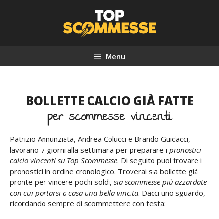
Vai
al
contenuto
Menu
BOLLETTE CALCIO GIÀ FATTE
per scommesse vincenti
Patrizio Annunziata, Andrea Colucci e Brando Guidacci,
lavorano 7 giorni alla settimana per preparare i
pronostici
calcio vincenti su Top Scommesse
. Di seguito puoi trovare i
pronostici in ordine cronologico. Troverai sia bollette già
pronte per vincere pochi soldi,
sia scommesse più azzardate
con cui portarsi a casa una bella vincita
. Dacci uno sguardo,
ricordando sempre di scommettere con testa: