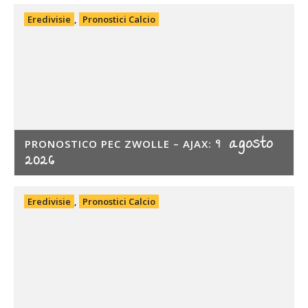
Eredivisie
,
Pronostici Calcio
9 agosto
PRONOSTICO PEC ZWOLLE – AJAX:
2026
Eredivisie
,
Pronostici Calcio