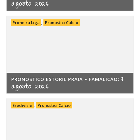
agosto 2026
Primeira Liga
,
Pronostici Calcio
7
PRONOSTICO ESTORIL PRAIA – FAMALICÃO:
agosto 2026
Eredivisie
,
Pronostici Calcio