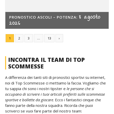
8 agosto
PRONOSTICO ASCOLI – POTENZA:
2026
1
2
3
…
13
›
INCONTRA IL TEAM DI TOP
SCOMMESSE
A differenza dei tanti siti di pronostici sportivi su internet,
noi di Top Scommesse ci mettiamo la faccia. Vogliamo che
tu sappia chi sono i nostri tipster e
le persone che si
occupano di scrivere i tuoi articoli preferiti sulle scommesse
sportive e bollette da giocare
. Ecco i fantastici cinque che
fanno parte della nostra squadra. Ricorda che puoi
scriverci se vuoi fare parte del nostro team: