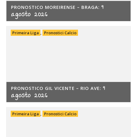
9
PRONOSTICO MOREIRENSE – BRAGA:
agosto 2026
Primeira Liga
,
Pronostici Calcio
9
PRONOSTICO GIL VICENTE – RIO AVE:
agosto 2026
Primeira Liga
,
Pronostici Calcio