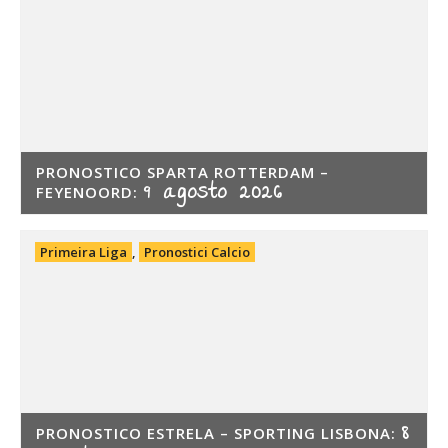
PRONOSTICO SPARTA ROTTERDAM –
9 agosto 2026
FEYENOORD:
Primeira Liga
,
Pronostici Calcio
8
PRONOSTICO ESTRELA – SPORTING LISBONA: