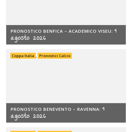
9
PRONOSTICO BENFICA – ACADEMICO VISEU:
agosto 2026
Coppa Italia
,
Pronostici Calcio
9
PRONOSTICO BENEVENTO – RAVENNA:
agosto 2026