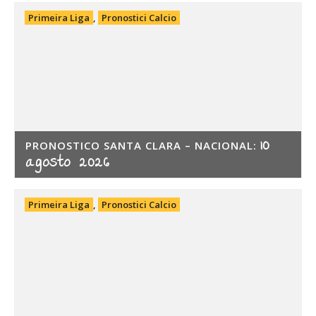
Primeira Liga
,
Pronostici Calcio
10
PRONOSTICO SANTA CLARA – NACIONAL:
agosto 2026
Primeira Liga
,
Pronostici Calcio