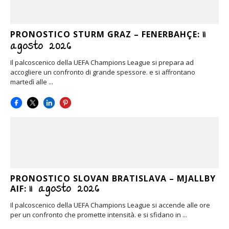
11
PRONOSTICO STURM GRAZ – FENERBAHÇE:
agosto 2026
Il palcoscenico della UEFA Champions League si prepara ad
accogliere un confronto di grande spessore. e si affrontano
martedì alle ...
PRONOSTICO SLOVAN BRATISLAVA – MJALLBY
11 agosto 2026
AIF:
Il palcoscenico della UEFA Champions League si accende alle ore
per un confronto che promette intensità. e si sfidano in ...