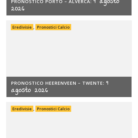
9 agosto
PRONOSTICO PORTO – ALVERCA:
2026
Eredivisie
,
Pronostici Calcio
9
PRONOSTICO HEERENVEEN – TWENTE:
agosto 2026
Eredivisie
,
Pronostici Calcio