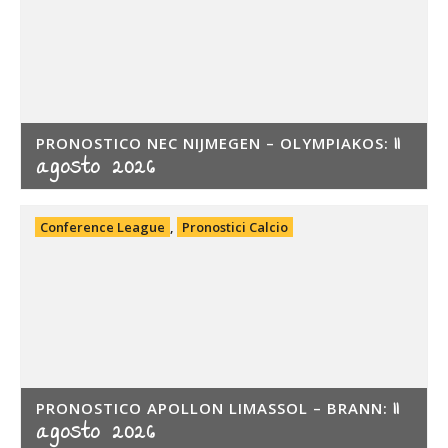
11
PRONOSTICO NEC NIJMEGEN – OLYMPIAKOS:
agosto 2026
Conference League
,
Pronostici Calcio
11
PRONOSTICO APOLLON LIMASSOL – BRANN:
agosto 2026