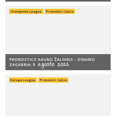
Champions League
,
Pronostici Calcio
PRONOSTICO KAUNO ŽALGIRIS – DINAMO
11 agosto 2026
ZAGABRIA:
Europa League
,
Pronostici Calcio