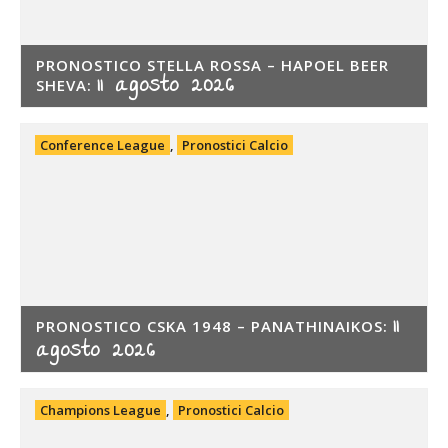
PRONOSTICO STELLA ROSSA – HAPOEL BEER
11 agosto 2026
SHEVA:
Conference League
,
Pronostici Calcio
11
PRONOSTICO CSKA 1948 – PANATHINAIKOS:
agosto 2026
Champions League
,
Pronostici Calcio