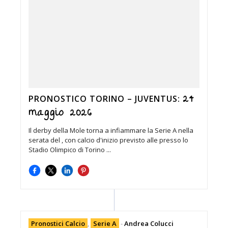
24
PRONOSTICO TORINO – JUVENTUS:
maggio 2026
Il derby della Mole torna a infiammare la Serie A nella
serata del , con calcio d'inizio previsto alle presso lo
Stadio Olimpico di Torino ...
Pronostici Calcio
,
Serie A
-
Andrea Colucci