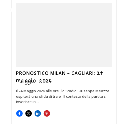
24
PRONOSTICO MILAN – CAGLIARI:
maggio 2026
Il 24 Maggio 2026 alle ore , lo Stadio Giuseppe Meazza
ospiterà una sfida di tra e . Il contesto della partita si
inserisce in ...