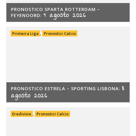
PRONOSTICO SPARTA ROTTERDAM –
9 agosto 2026
FEYENOORD:
Primeira Liga
,
Pronostici Calcio
8
PRONOSTICO ESTRELA – SPORTING LISBONA:
agosto 2026
Eredivisie
,
Pronostici Calcio