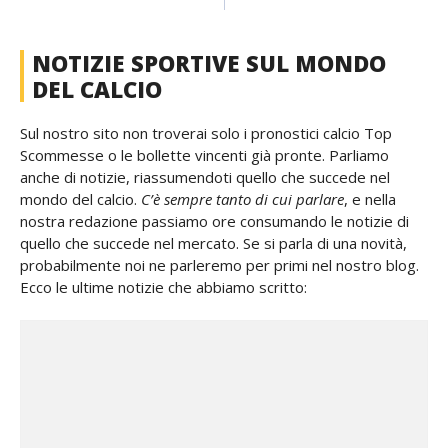
NOTIZIE SPORTIVE SUL MONDO
DEL CALCIO
Sul nostro sito non troverai solo i pronostici calcio Top
Scommesse o le bollette vincenti già pronte. Parliamo
anche di notizie, riassumendoti quello che succede nel
mondo del calcio.
C’è sempre tanto di cui parlare
, e nella
nostra redazione passiamo ore consumando le notizie di
quello che succede nel mercato. Se si parla di una novità,
probabilmente noi ne parleremo per primi nel nostro blog.
Ecco le ultime notizie che abbiamo scritto: