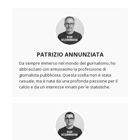
PATRIZIO ANNUNZIATA
Da sempre immerso nel mondo del giornalismo, ho
abbracciato con entusiasmo la professione di
giornalista pubblicista. Questa scelta non è stata
casuale, ma è nata da una profonda passione per il
calcio e da un interesse innato per le statistiche.