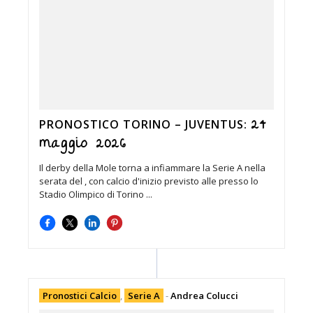
24
PRONOSTICO TORINO – JUVENTUS:
maggio 2026
Il derby della Mole torna a infiammare la Serie A nella
serata del , con calcio d'inizio previsto alle presso lo
Stadio Olimpico di Torino ...
Pronostici Calcio
,
Serie A
-
Andrea Colucci