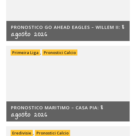
8
PRONOSTICO GO AHEAD EAGLES – WILLEM II:
agosto 2026
Primeira Liga
,
Pronostici Calcio
8
PRONOSTICO MARITIMO – CASA PIA:
agosto 2026
Eredivisie
,
Pronostici Calcio