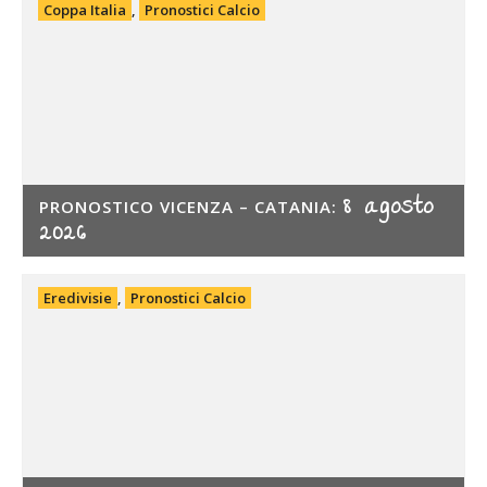
Coppa Italia
,
Pronostici Calcio
8 agosto
PRONOSTICO VICENZA – CATANIA:
2026
Eredivisie
,
Pronostici Calcio