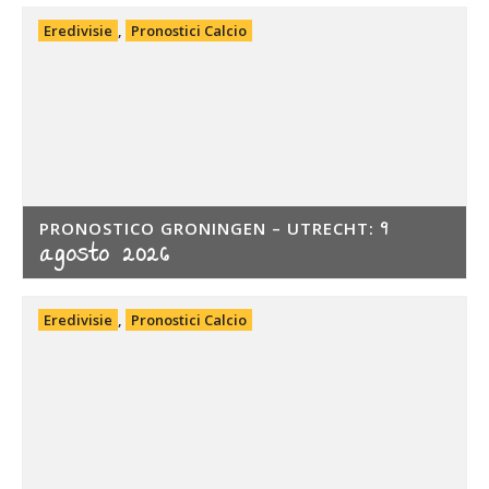
Eredivisie
,
Pronostici Calcio
9
PRONOSTICO GRONINGEN – UTRECHT:
agosto 2026
Eredivisie
,
Pronostici Calcio