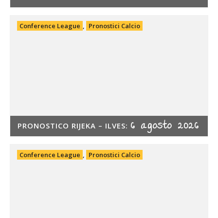
Conference League
,
Pronostici Calcio
6 agosto 2026
PRONOSTICO RIJEKA – ILVES:
Conference League
,
Pronostici Calcio