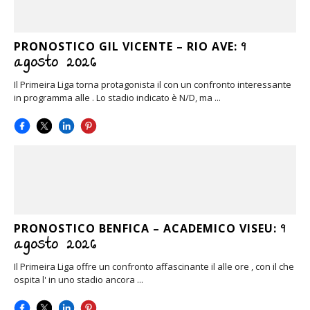
9
PRONOSTICO GIL VICENTE – RIO AVE:
agosto 2026
Il Primeira Liga torna protagonista il con un confronto interessante
in programma alle . Lo stadio indicato è N/D, ma ...
9
PRONOSTICO BENFICA – ACADEMICO VISEU:
agosto 2026
Il Primeira Liga offre un confronto affascinante il alle ore , con il che
ospita l' in uno stadio ancora ...