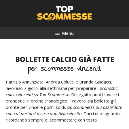
Vai
al
contenuto
Menu
BOLLETTE CALCIO GIÀ FATTE
per scommesse vincenti
Patrizio Annunziata, Andrea Colucci e Brando Guidacci,
lavorano 7 giorni alla settimana per preparare i
pronostici
calcio vincenti su Top Scommesse
. Di seguito puoi trovare i
pronostici in ordine cronologico. Troverai sia bollette già
pronte per vincere pochi soldi,
sia scommesse più azzardate
con cui portarsi a casa una bella vincita
. Dacci uno sguardo,
ricordando sempre di scommettere con testa: