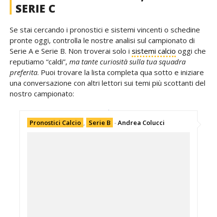
SERIE C
Se stai cercando i pronostici e sistemi vincenti o schedine
pronte oggi, controlla le nostre analisi sul campionato di
Serie A e Serie B. Non troverai solo i
sistemi calcio
oggi che
reputiamo “caldi”,
ma tante curiosità sulla tua squadra
preferita
. Puoi trovare la lista completa qua sotto e iniziare
una conversazione con altri lettori sui temi più scottanti del
nostro campionato:
Pronostici Calcio
,
Serie B
-
Andrea Colucci