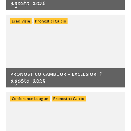
agosto 2026
Eredivisie
,
Pronostici Calcio
7
PRONOSTICO CAMBUUR – EXCELSIOR:
agosto 2026
Conference League
,
Pronostici Calcio