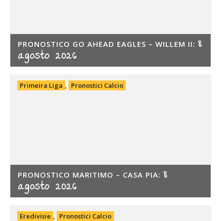
8
PRONOSTICO GO AHEAD EAGLES – WILLEM II:
agosto 2026
Primeira Liga
,
Pronostici Calcio
8
PRONOSTICO MARITIMO – CASA PIA:
agosto 2026
Eredivisie
,
Pronostici Calcio