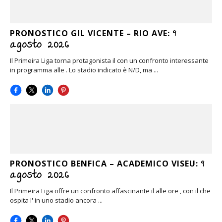
9
PRONOSTICO GIL VICENTE – RIO AVE:
agosto 2026
Il Primeira Liga torna protagonista il con un confronto interessante
in programma alle . Lo stadio indicato è N/D, ma ...
9
PRONOSTICO BENFICA – ACADEMICO VISEU:
agosto 2026
Il Primeira Liga offre un confronto affascinante il alle ore , con il che
ospita l' in uno stadio ancora ...