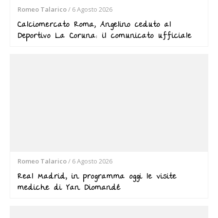
Romeo Talarico
/
6 Agosto 2026
Calciomercato Roma, Angelino ceduto al
Deportivo La Coruna: il comunicato ufficiale
Romeo Talarico
/
6 Agosto 2026
Real Madrid, in programma oggi le visite
mediche di Yan Diomandé