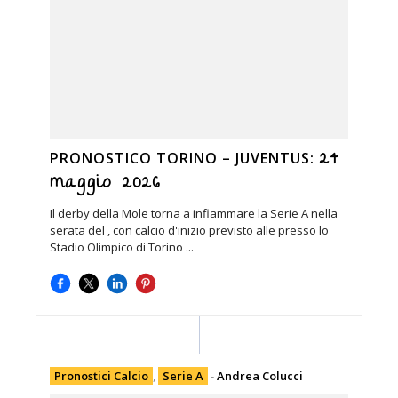
24
PRONOSTICO TORINO – JUVENTUS:
maggio 2026
Il derby della Mole torna a infiammare la Serie A nella
serata del , con calcio d'inizio previsto alle presso lo
Stadio Olimpico di Torino ...
Pronostici Calcio
,
Serie A
-
Andrea Colucci