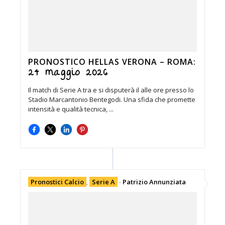
PRONOSTICO HELLAS VERONA – ROMA:
24 maggio 2026
Il match di Serie A tra e si disputerà il alle ore presso lo
Stadio Marcantonio Bentegodi. Una sfida che promette
intensità e qualità tecnica, ...
Pronostici Calcio
,
Serie A
-
Patrizio Annunziata