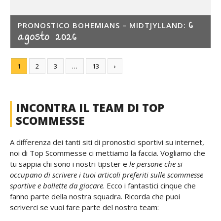
6
PRONOSTICO BOHEMIANS – MIDTJYLLAND:
agosto 2026
1
2
3
…
13
›
INCONTRA IL TEAM DI TOP
SCOMMESSE
A differenza dei tanti siti di pronostici sportivi su internet,
noi di Top Scommesse ci mettiamo la faccia. Vogliamo che
tu sappia chi sono i nostri tipster e
le persone che si
occupano di scrivere i tuoi articoli preferiti sulle scommesse
sportive e bollette da giocare
. Ecco i fantastici cinque che
fanno parte della nostra squadra. Ricorda che puoi
scriverci se vuoi fare parte del nostro team: