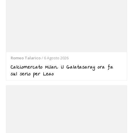
Romeo Talarico
/
6 Agosto 2026
Calciomercato Milan: il Galatasaray ora fa
sul serio per Leao