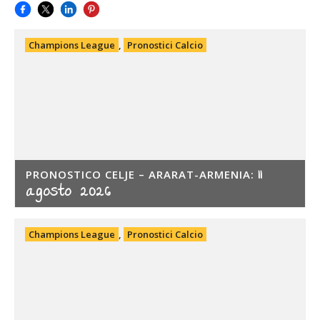
Champions League
,
Pronostici Calcio
11
PRONOSTICO CELJE – ARARAT-ARMENIA:
agosto 2026
Champions League
,
Pronostici Calcio