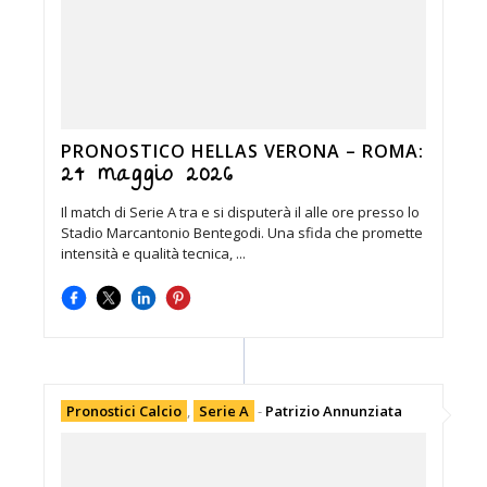
PRONOSTICO HELLAS VERONA – ROMA:
24 maggio 2026
Il match di Serie A tra e si disputerà il alle ore presso lo
Stadio Marcantonio Bentegodi. Una sfida che promette
intensità e qualità tecnica, ...
Pronostici Calcio
,
Serie A
-
Patrizio Annunziata