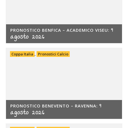
9
PRONOSTICO BENFICA – ACADEMICO VISEU:
agosto 2026
Coppa Italia
,
Pronostici Calcio
9
PRONOSTICO BENEVENTO – RAVENNA:
agosto 2026