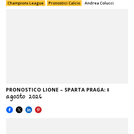
Champions League
,
Pronostici Calcio
-
Andrea Colucci
11
PRONOSTICO LIONE – SPARTA PRAGA:
agosto 2026