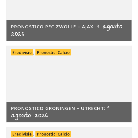
9 agosto
PRONOSTICO PEC ZWOLLE – AJAX:
2026
Eredivisie
,
Pronostici Calcio
9
PRONOSTICO GRONINGEN – UTRECHT:
agosto 2026
Eredivisie
,
Pronostici Calcio