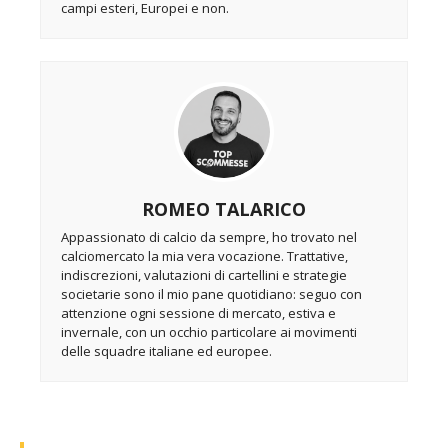
campi esteri, Europei e non.
ROMEO TALARICO
Appassionato di calcio da sempre, ho trovato nel
calciomercato la mia vera vocazione. Trattative,
indiscrezioni, valutazioni di cartellini e strategie
societarie sono il mio pane quotidiano: seguo con
attenzione ogni sessione di mercato, estiva e
invernale, con un occhio particolare ai movimenti
delle squadre italiane ed europee.