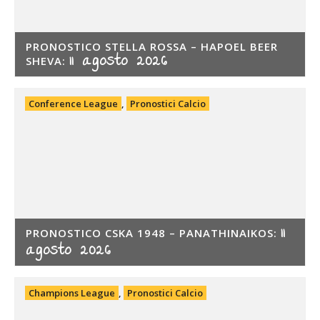
PRONOSTICO STELLA ROSSA – HAPOEL BEER
11 agosto 2026
SHEVA:
Conference League
,
Pronostici Calcio
11
PRONOSTICO CSKA 1948 – PANATHINAIKOS:
agosto 2026
Champions League
,
Pronostici Calcio