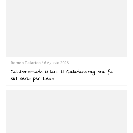
Romeo Talarico
/
6 Agosto 2026
Calciomercato Milan: il Galatasaray ora fa
sul serio per Leao