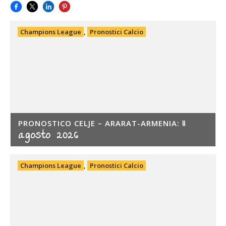
Champions League
,
Pronostici Calcio
11
PRONOSTICO CELJE – ARARAT-ARMENIA:
agosto 2026
Champions League
,
Pronostici Calcio