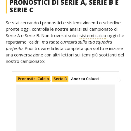
PRONOSTICI DI SERIE A, SERIE B E
SERIE C
Se stai cercando i pronostici e sistemi vincenti o schedine
pronte oggi, controlla le nostre analisi sul campionato di
Serie A e Serie B. Non troverai solo i
sistemi calcio
oggi che
reputiamo “caldi”,
ma tante curiosità sulla tua squadra
preferita
. Puoi trovare la lista completa qua sotto e iniziare
una conversazione con altri lettori sui temi più scottanti del
nostro campionato:
Pronostici Calcio
,
Serie B
-
Andrea Colucci