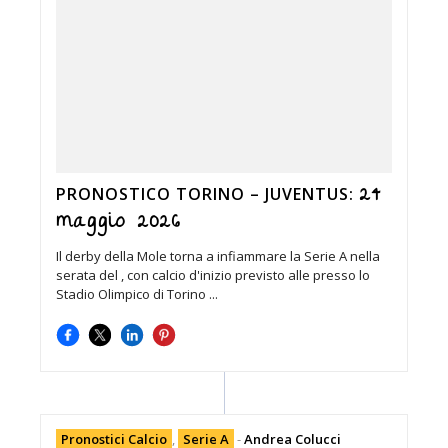
24
PRONOSTICO TORINO – JUVENTUS:
maggio 2026
Il derby della Mole torna a infiammare la Serie A nella
serata del , con calcio d'inizio previsto alle presso lo
Stadio Olimpico di Torino ...
Pronostici Calcio
,
Serie A
-
Andrea Colucci