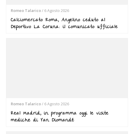
Romeo Talarico
/
6 Agosto 2026
Calciomercato Roma, Angelino ceduto al
Deportivo La Coruna: il comunicato ufficiale
Romeo Talarico
/
6 Agosto 2026
Real Madrid, in programma oggi le visite
mediche di Yan Diomandé