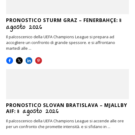
11
PRONOSTICO STURM GRAZ – FENERBAHÇE:
agosto 2026
Il palcoscenico della UEFA Champions League si prepara ad
accogliere un confronto di grande spessore. e si affrontano
martedì alle ...
PRONOSTICO SLOVAN BRATISLAVA – MJALLBY
11 agosto 2026
AIF:
Il palcoscenico della UEFA Champions League si accende alle ore
per un confronto che promette intensità. e si sfidano in ...