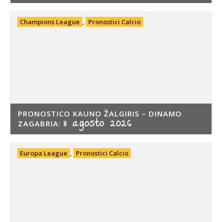
Champions League
,
Pronostici Calcio
PRONOSTICO KAUNO ŽALGIRIS – DINAMO
11 agosto 2026
ZAGABRIA:
Europa League
,
Pronostici Calcio