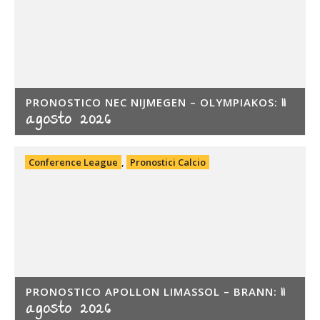
11
PRONOSTICO NEC NIJMEGEN – OLYMPIAKOS:
agosto 2026
Conference League
,
Pronostici Calcio
11
PRONOSTICO APOLLON LIMASSOL – BRANN:
agosto 2026