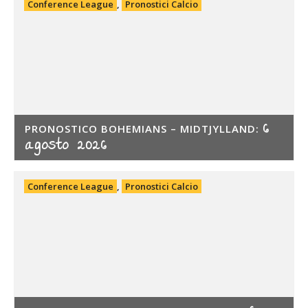
Conference League
,
Pronostici Calcio
6
PRONOSTICO BOHEMIANS – MIDTJYLLAND:
agosto 2026
Conference League
,
Pronostici Calcio