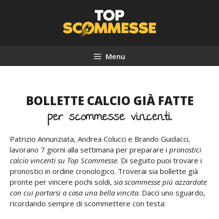
Vai
al
contenuto
Menu
BOLLETTE CALCIO GIÀ FATTE
per scommesse vincenti
Patrizio Annunziata, Andrea Colucci e Brando Guidacci,
lavorano 7 giorni alla settimana per preparare i
pronostici
calcio vincenti su Top Scommesse
. Di seguito puoi trovare i
pronostici in ordine cronologico. Troverai sia bollette già
pronte per vincere pochi soldi,
sia scommesse più azzardate
con cui portarsi a casa una bella vincita
. Dacci uno sguardo,
ricordando sempre di scommettere con testa: