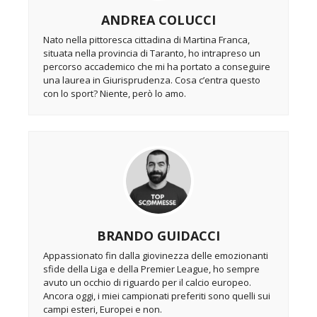
ANDREA COLUCCI
Nato nella pittoresca cittadina di Martina Franca,
situata nella provincia di Taranto, ho intrapreso un
percorso accademico che mi ha portato a conseguire
una laurea in Giurisprudenza. Cosa c’entra questo
con lo sport? Niente, però lo amo.
BRANDO GUIDACCI
Appassionato fin dalla giovinezza delle emozionanti
sfide della Liga e della Premier League, ho sempre
avuto un occhio di riguardo per il calcio europeo.
Ancora oggi, i miei campionati preferiti sono quelli sui
campi esteri, Europei e non.