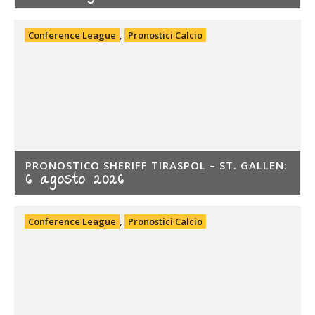
Conference League
,
Pronostici Calcio
PRONOSTICO SHERIFF TIRASPOL – ST. GALLEN:
6 agosto 2026
Conference League
,
Pronostici Calcio