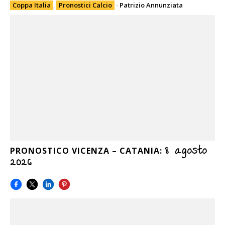
Coppa Italia
,
Pronostici Calcio
-
Patrizio Annunziata
8 agosto
PRONOSTICO VICENZA – CATANIA:
2026