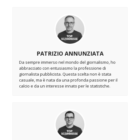
PATRIZIO ANNUNZIATA
Da sempre immerso nel mondo del giornalismo, ho
abbracciato con entusiasmo la professione di
giornalista pubblicista. Questa scelta non è stata
casuale, ma è nata da una profonda passione per il
calcio e da un interesse innato per le statistiche.