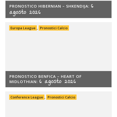
6
PRONOSTICO HIBERNIAN – SHKENDIJA:
agosto 2026
Europa League
,
Pronostici Calcio
PRONOSTICO BENFICA – HEART OF
6 agosto 2026
MIDLOTHIAN:
Conference League
,
Pronostici Calcio