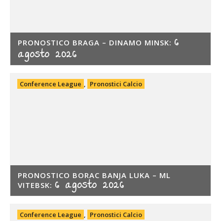
6
PRONOSTICO BRAGA – DINAMO MINSK:
agosto 2026
Conference League
,
Pronostici Calcio
PRONOSTICO BORAC BANJA LUKA – ML
6 agosto 2026
VITEBSK:
Conference League
,
Pronostici Calcio