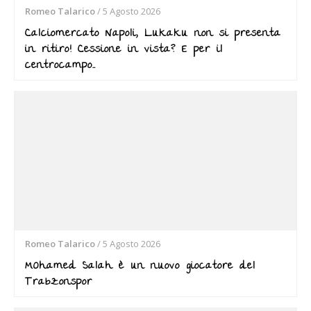
Romeo Talarico
/
5 Agosto 2026
Calciomercato Napoli, Lukaku non si presenta
in ritiro! Cessione in vista? E per il
centrocampo…
Romeo Talarico
/
5 Agosto 2026
MOhamed Salah è un nuovo giocatore del
Trabzonspor