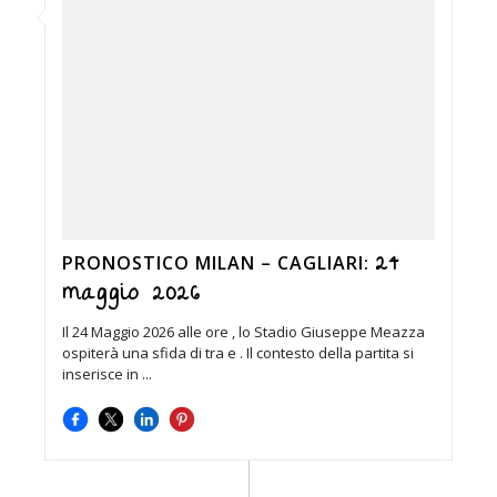
24
PRONOSTICO MILAN – CAGLIARI:
maggio 2026
Il 24 Maggio 2026 alle ore , lo Stadio Giuseppe Meazza
ospiterà una sfida di tra e . Il contesto della partita si
inserisce in ...