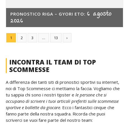
6 agosto
PRONOSTICO RIGA – GYORI ETO:
2026
1
2
3
…
13
›
INCONTRA IL TEAM DI TOP
SCOMMESSE
A differenza dei tanti siti di pronostici sportivi su internet,
noi di Top Scommesse ci mettiamo la faccia. Vogliamo che
tu sappia chi sono i nostri tipster e
le persone che si
occupano di scrivere i tuoi articoli preferiti sulle scommesse
sportive e bollette da giocare
. Ecco i fantastici cinque che
fanno parte della nostra squadra. Ricorda che puoi
scriverci se vuoi fare parte del nostro team: