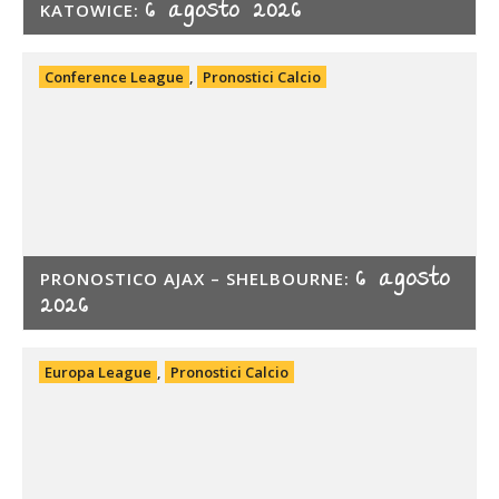
6 agosto 2026
KATOWICE:
Conference League
,
Pronostici Calcio
6 agosto
PRONOSTICO AJAX – SHELBOURNE:
2026
Europa League
,
Pronostici Calcio