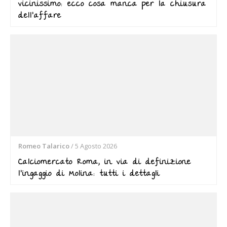
vicinissimo: ecco cosa manca per la chiusura
dell’affare
Romeo Talarico
/
5 Agosto 2026
Calciomercato Roma, in via di definizione
l’ingaggio di Molina: tutti i dettagli