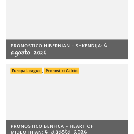
6
PRONOSTICO HIBERNIAN – SHKENDIJA:
agosto 2026
Europa League
,
Pronostici Calcio
PRONOSTICO BENFICA – HEART OF
6 agosto 2026
MIDLOTHIAN: