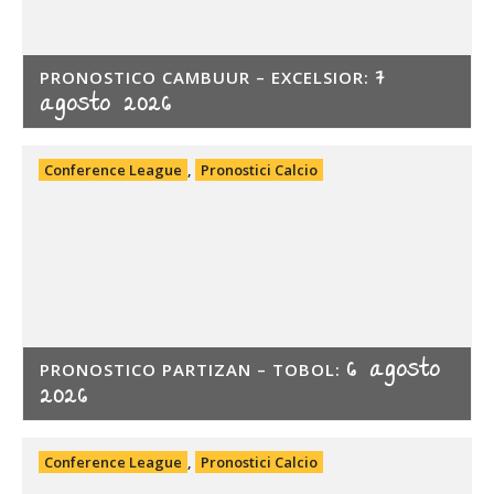
7
PRONOSTICO CAMBUUR – EXCELSIOR:
agosto 2026
Conference League
,
Pronostici Calcio
6 agosto
PRONOSTICO PARTIZAN – TOBOL:
2026
Conference League
,
Pronostici Calcio