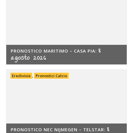
8
PRONOSTICO MARITIMO – CASA PIA:
agosto 2026
Eredivisie
,
Pronostici Calcio
8
PRONOSTICO NEC NIJMEGEN – TELSTAR: