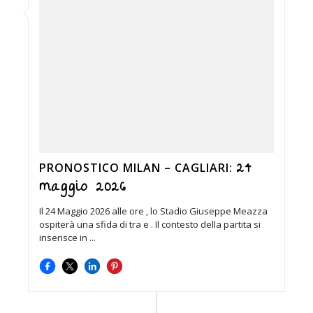
24
PRONOSTICO MILAN – CAGLIARI:
maggio 2026
Il 24 Maggio 2026 alle ore , lo Stadio Giuseppe Meazza
ospiterà una sfida di tra e . Il contesto della partita si
inserisce in ...