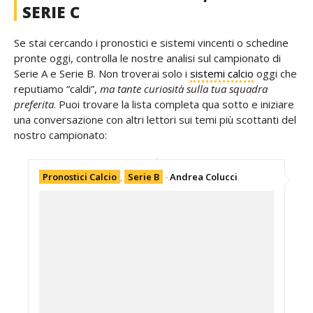
SERIE C
Se stai cercando i pronostici e sistemi vincenti o schedine
pronte oggi, controlla le nostre analisi sul campionato di
Serie A e Serie B. Non troverai solo i
sistemi calcio
oggi che
reputiamo “caldi”,
ma tante curiosità sulla tua squadra
preferita
. Puoi trovare la lista completa qua sotto e iniziare
una conversazione con altri lettori sui temi più scottanti del
nostro campionato:
Pronostici Calcio
,
Serie B
-
Andrea Colucci