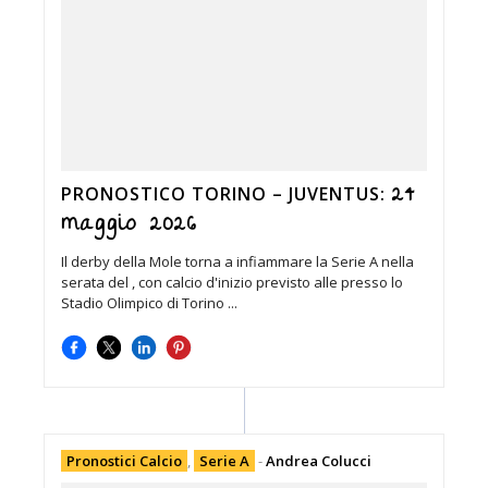
24
PRONOSTICO TORINO – JUVENTUS:
maggio 2026
Il derby della Mole torna a infiammare la Serie A nella
serata del , con calcio d'inizio previsto alle presso lo
Stadio Olimpico di Torino ...
Pronostici Calcio
,
Serie A
-
Andrea Colucci