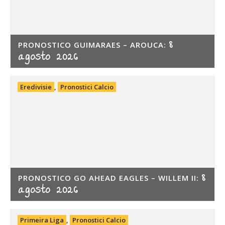
8
PRONOSTICO GUIMARAES – AROUCA:
agosto 2026
Eredivisie
,
Pronostici Calcio
8
PRONOSTICO GO AHEAD EAGLES – WILLEM II:
agosto 2026
Primeira Liga
,
Pronostici Calcio