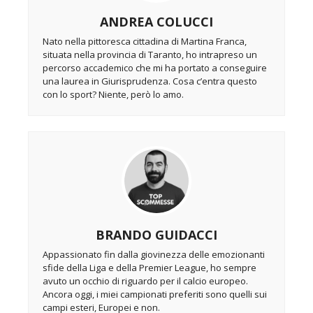
ANDREA COLUCCI
Nato nella pittoresca cittadina di Martina Franca,
situata nella provincia di Taranto, ho intrapreso un
percorso accademico che mi ha portato a conseguire
una laurea in Giurisprudenza. Cosa c’entra questo
con lo sport? Niente, però lo amo.
BRANDO GUIDACCI
Appassionato fin dalla giovinezza delle emozionanti
sfide della Liga e della Premier League, ho sempre
avuto un occhio di riguardo per il calcio europeo.
Ancora oggi, i miei campionati preferiti sono quelli sui
campi esteri, Europei e non.