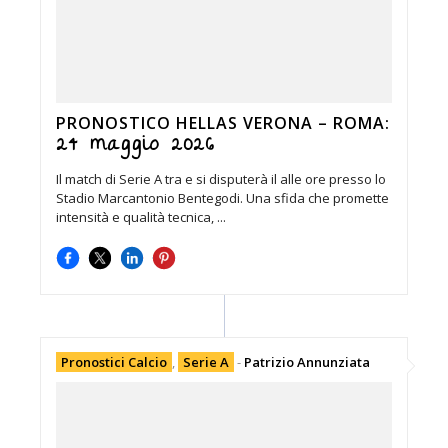
PRONOSTICO HELLAS VERONA – ROMA:
24 maggio 2026
Il match di Serie A tra e si disputerà il alle ore presso lo
Stadio Marcantonio Bentegodi. Una sfida che promette
intensità e qualità tecnica, ...
Pronostici Calcio
,
Serie A
-
Patrizio Annunziata