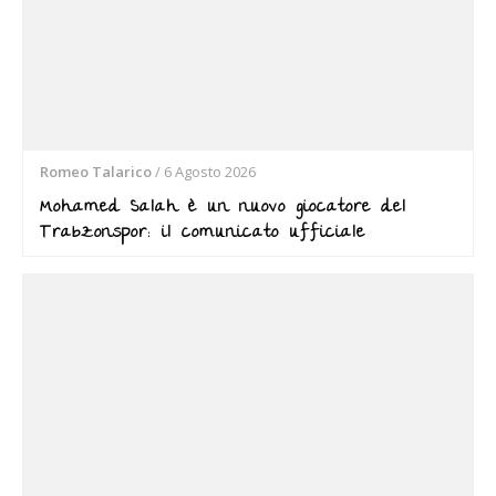
Romeo Talarico
/
6 Agosto 2026
Mohamed Salah è un nuovo giocatore del
Trabzonspor: il comunicato ufficiale