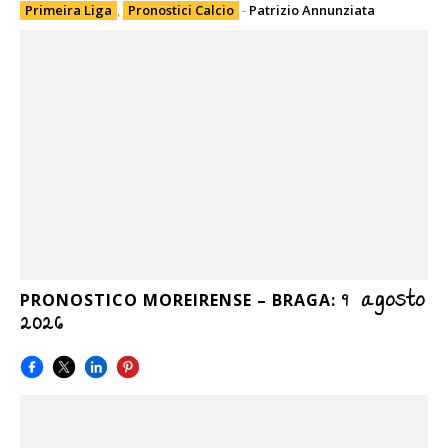
Primeira Liga
,
Pronostici Calcio
-
Patrizio Annunziata
9 agosto
PRONOSTICO MOREIRENSE – BRAGA:
2026