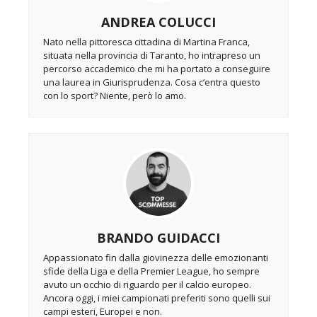
ANDREA COLUCCI
Nato nella pittoresca cittadina di Martina Franca,
situata nella provincia di Taranto, ho intrapreso un
percorso accademico che mi ha portato a conseguire
una laurea in Giurisprudenza. Cosa c’entra questo
con lo sport? Niente, però lo amo.
BRANDO GUIDACCI
Appassionato fin dalla giovinezza delle emozionanti
sfide della Liga e della Premier League, ho sempre
avuto un occhio di riguardo per il calcio europeo.
Ancora oggi, i miei campionati preferiti sono quelli sui
campi esteri, Europei e non.