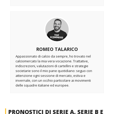
ROMEO TALARICO
Appassionato di calcio da sempre, ho trovato nel
calciomercato la mia vera vocazione. Trattative,
indiscrezioni, valutazioni di cartellini e strategie
societarie sono il mio pane quotidiano: seguo con
attenzione ogni sessione di mercato, estiva e
invernale, con un occhio particolare ai movimenti
delle squadre italiane ed europee.
PRONOSTICI DI SERIE A, SERIE B E