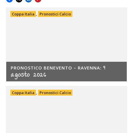
Coppa Italia
,
Pronostici Calcio
9
PRONOSTICO BENEVENTO – RAVENNA:
agosto 2026
Coppa Italia
,
Pronostici Calcio