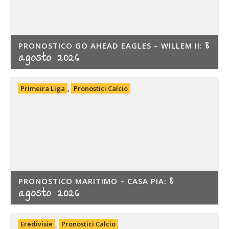
8
PRONOSTICO GO AHEAD EAGLES – WILLEM II:
agosto 2026
Primeira Liga
,
Pronostici Calcio
8
PRONOSTICO MARITIMO – CASA PIA:
agosto 2026
Eredivisie
,
Pronostici Calcio