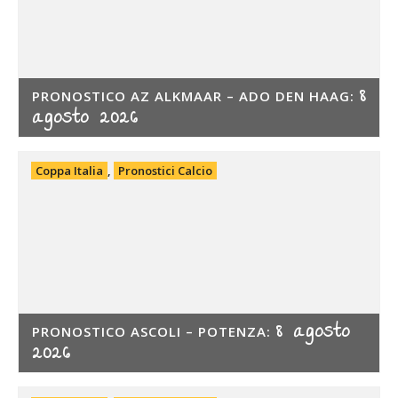
8
PRONOSTICO AZ ALKMAAR – ADO DEN HAAG:
agosto 2026
Coppa Italia
,
Pronostici Calcio
8 agosto
PRONOSTICO ASCOLI – POTENZA:
2026