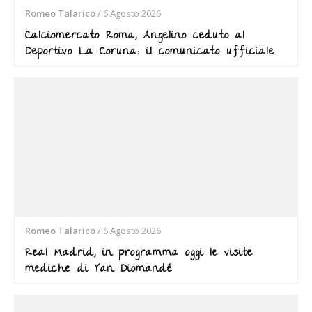
Romeo Talarico
/
6 Agosto 2026
Calciomercato Roma, Angelino ceduto al
Deportivo La Coruna: il comunicato ufficiale
Romeo Talarico
/
6 Agosto 2026
Real Madrid, in programma oggi le visite
mediche di Yan Diomandé