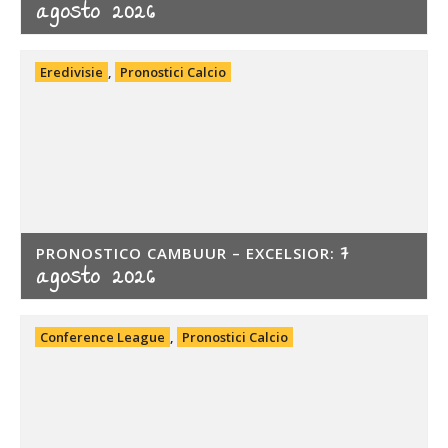
agosto 2026
Eredivisie
,
Pronostici Calcio
7
PRONOSTICO CAMBUUR – EXCELSIOR:
agosto 2026
Conference League
,
Pronostici Calcio