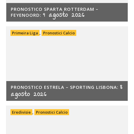
PRONOSTICO SPARTA ROTTERDAM –
9 agosto 2026
FEYENOORD:
Primeira Liga
,
Pronostici Calcio
8
PRONOSTICO ESTRELA – SPORTING LISBONA:
agosto 2026
Eredivisie
,
Pronostici Calcio