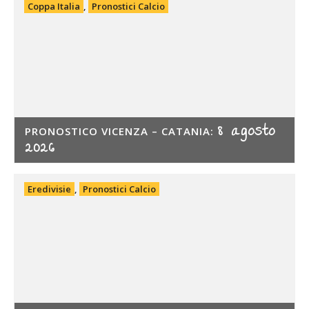
Coppa Italia
,
Pronostici Calcio
8 agosto
PRONOSTICO VICENZA – CATANIA:
2026
Eredivisie
,
Pronostici Calcio