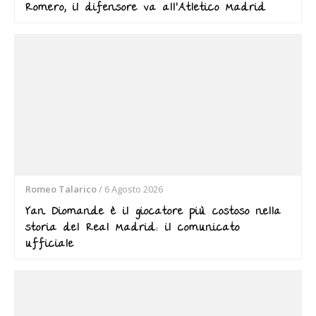
Romero, il difensore va all’Atletico Madrid
Romeo Talarico
/
6 Agosto 2026
Yan Diomande è il giocatore più costoso nella
storia del Real Madrid: il comunicato
ufficiale