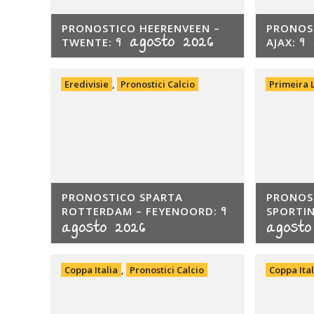
PRONOSTICO HEERENVEEN –
PRONOS
9 agosto 2026
9
TWENTE:
AJAX:
Eredivisie
,
Pronostici Calcio
Primeira 
PRONOSTICO SPARTA
PRONOST
9
ROTTERDAM – FEYENOORD:
SPORTI
agosto 2026
agosto
Coppa Italia
,
Pronostici Calcio
Coppa Ital