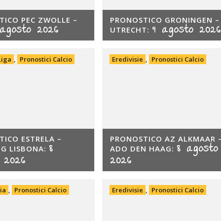
TICO PEC ZWOLLE –
PRONOSTICO GRONINGEN –
 agosto 2026
9 agosto 2026
UTRECHT:
Liga
,
Pronostici Calcio
Eredivisie
,
Pronostici Calcio
ICO ESTRELA –
PRONOSTICO AZ ALKMAAR 
8
8 agosto
NG LISBONA:
ADO DEN HAAG:
 2026
2026
ia
,
Pronostici Calcio
Eredivisie
,
Pronostici Calcio