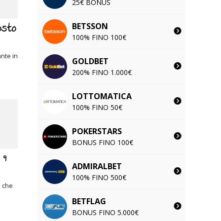
25€ BONUS
osto
BETSSON
100% FINO 100€
ante in
GOLDBET
200% FINO 1.000€
LOTTOMATICA
100% FINO 50€
POKERSTARS
BONUS FINO 100€
9
:
ADMIRALBET
100% FINO 500€
l che
BETFLAG
BONUS FINO 5.000€