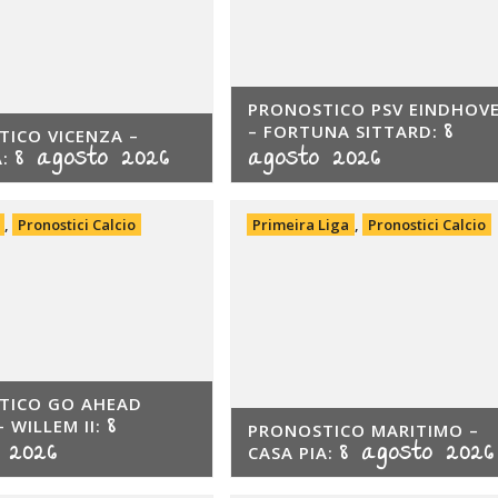
PRONOSTICO PSV EINDHOV
8
– FORTUNA SITTARD:
ICO VICENZA –
8 agosto 2026
agosto 2026
A:
,
Pronostici Calcio
Primeira Liga
,
Pronostici Calcio
TICO GO AHEAD
8
– WILLEM II:
PRONOSTICO MARITIMO –
 2026
8 agosto 2026
CASA PIA: