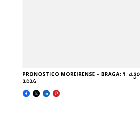
9 ago
PRONOSTICO MOREIRENSE – BRAGA:
2026