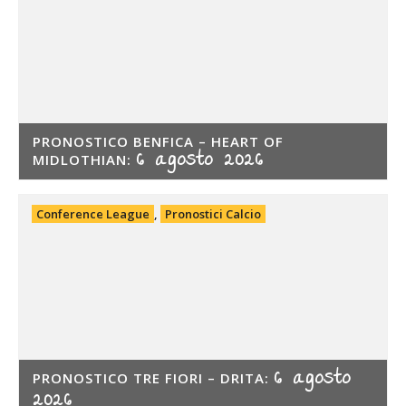
PRONOSTICO BENFICA – HEART OF
6 agosto 2026
MIDLOTHIAN:
Conference League
,
Pronostici Calcio
6 agosto
PRONOSTICO TRE FIORI – DRITA:
2026