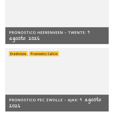
9
PRONOSTICO HEERENVEEN – TWENTE:
agosto 2026
Eredivisie
,
Pronostici Calcio
9 agosto
PRONOSTICO PEC ZWOLLE – AJAX:
2026