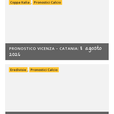
Coppa Italia
,
Pronostici Calcio
8 agosto
PRONOSTICO VICENZA – CATANIA:
2026
Eredivisie
,
Pronostici Calcio