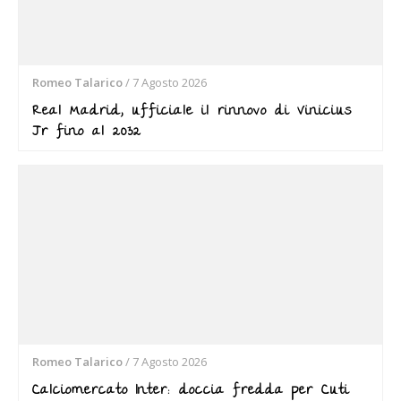
Romeo Talarico
/
7 Agosto 2026
Real Madrid, ufficiale il rinnovo di Vinicius
Jr fino al 2032
Romeo Talarico
/
7 Agosto 2026
Calciomercato Inter: doccia fredda per Cuti