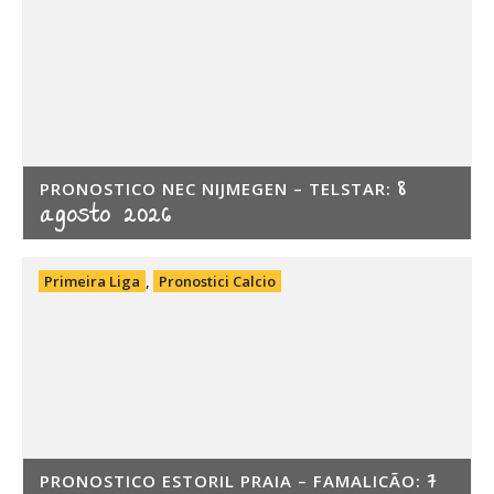
8
PRONOSTICO NEC NIJMEGEN – TELSTAR:
agosto 2026
Primeira Liga
,
Pronostici Calcio
7
PRONOSTICO ESTORIL PRAIA – FAMALICÃO: