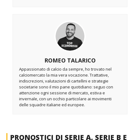
ROMEO TALARICO
Appassionato di calcio da sempre, ho trovato nel
calciomercato la mia vera vocazione. Trattative,
indiscrezioni, valutazioni di cartellini e strategie
societarie sono il mio pane quotidiano: seguo con
attenzione ogni sessione di mercato, estiva e
invernale, con un occhio particolare ai movimenti
delle squadre italiane ed europee.
PRONOSTICI DI SERIE A, SERIE B E