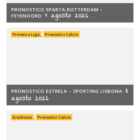
PRONOSTICO SPARTA ROTTERDAM –
9 agosto 2026
FEYENOORD:
Primeira Liga
,
Pronostici Calcio
8
PRONOSTICO ESTRELA – SPORTING LISBONA:
agosto 2026
Eredivisie
,
Pronostici Calcio