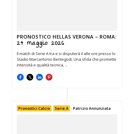
PRONOSTICO HELLAS VERONA – ROMA:
24 maggio 2026
Il match di Serie A tra e si disputerà il alle ore presso lo
Stadio Marcantonio Bentegodi. Una sfida che promette
intensità e qualità tecnica, ...
Pronostici Calcio
,
Serie A
-
Patrizio Annunziata