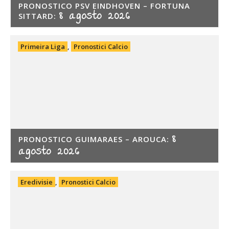
PRONOSTICO PSV EINDHOVEN – FORTUNA
8 agosto 2026
SITTARD:
Primeira Liga
,
Pronostici Calcio
8
PRONOSTICO GUIMARAES – AROUCA:
agosto 2026
Eredivisie
,
Pronostici Calcio