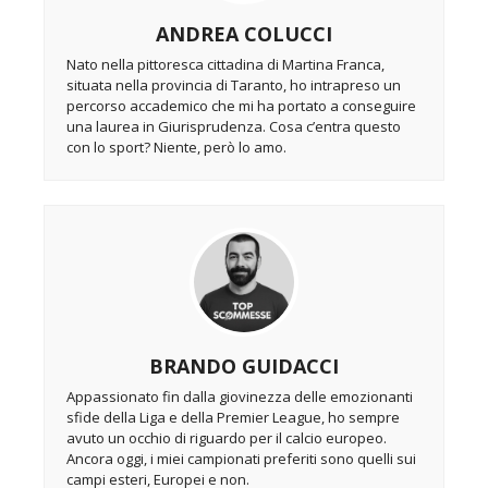
ANDREA COLUCCI
Nato nella pittoresca cittadina di Martina Franca,
situata nella provincia di Taranto, ho intrapreso un
percorso accademico che mi ha portato a conseguire
una laurea in Giurisprudenza. Cosa c’entra questo
con lo sport? Niente, però lo amo.
BRANDO GUIDACCI
Appassionato fin dalla giovinezza delle emozionanti
sfide della Liga e della Premier League, ho sempre
avuto un occhio di riguardo per il calcio europeo.
Ancora oggi, i miei campionati preferiti sono quelli sui
campi esteri, Europei e non.