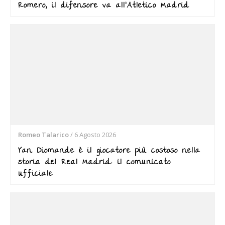
Romero, il difensore va all’Atletico Madrid
Romeo Talarico
/
6 Agosto 2026
Yan Diomande è il giocatore più costoso nella
storia del Real Madrid: il comunicato
ufficiale