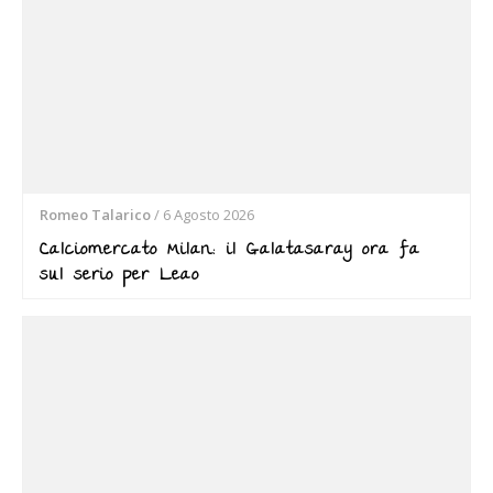
Romeo Talarico
/
6 Agosto 2026
Calciomercato Milan: il Galatasaray ora fa
sul serio per Leao