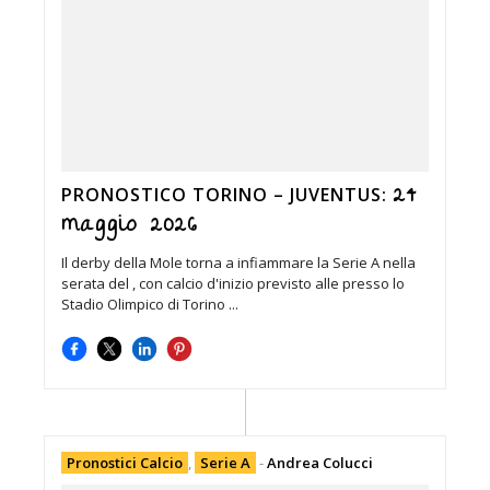
24
PRONOSTICO TORINO – JUVENTUS:
maggio 2026
Il derby della Mole torna a infiammare la Serie A nella
serata del , con calcio d'inizio previsto alle presso lo
Stadio Olimpico di Torino ...
Pronostici Calcio
,
Serie A
-
Andrea Colucci