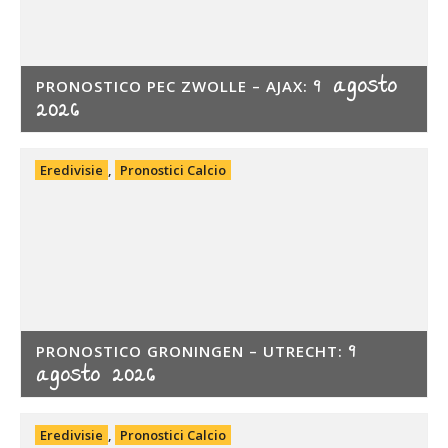
9 agosto
PRONOSTICO PEC ZWOLLE – AJAX:
2026
Eredivisie
,
Pronostici Calcio
9
PRONOSTICO GRONINGEN – UTRECHT:
agosto 2026
Eredivisie
,
Pronostici Calcio