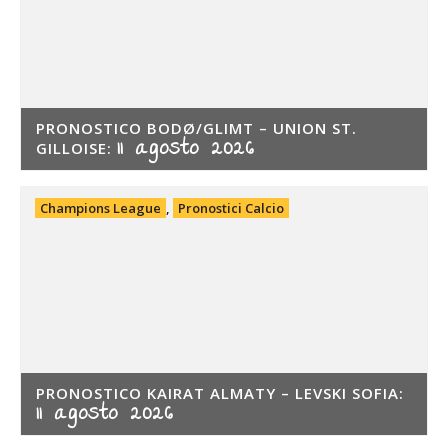
PRONOSTICO BODØ/GLIMT – UNION ST.
11 agosto 2026
GILLOISE:
Champions League
,
Pronostici Calcio
PRONOSTICO KAIRAT ALMATY – LEVSKI SOFIA:
11 agosto 2026