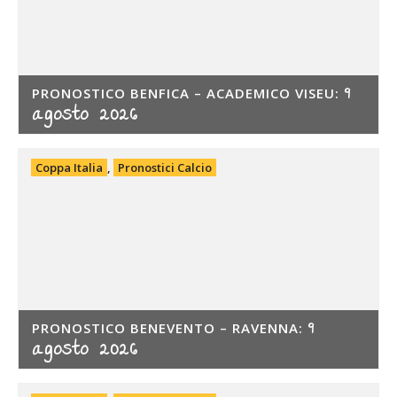
9
PRONOSTICO BENFICA – ACADEMICO VISEU:
agosto 2026
Coppa Italia
,
Pronostici Calcio
9
PRONOSTICO BENEVENTO – RAVENNA:
agosto 2026