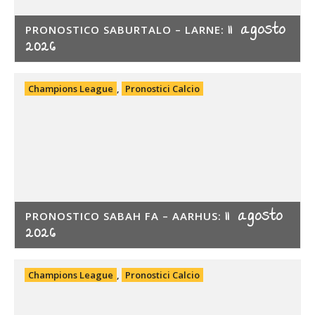
11 agosto
PRONOSTICO SABURTALO – LARNE:
2026
Champions League
,
Pronostici Calcio
11 agosto
PRONOSTICO SABAH FA – AARHUS:
2026
Champions League
,
Pronostici Calcio