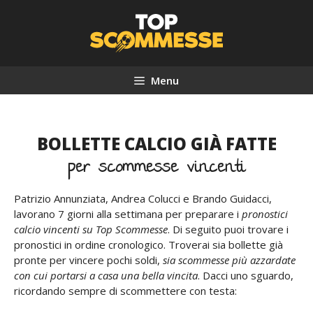
Vai
al
contenuto
Menu
BOLLETTE CALCIO GIÀ FATTE
per scommesse vincenti
Patrizio Annunziata, Andrea Colucci e Brando Guidacci,
lavorano 7 giorni alla settimana per preparare i
pronostici
calcio vincenti su Top Scommesse
. Di seguito puoi trovare i
pronostici in ordine cronologico. Troverai sia bollette già
pronte per vincere pochi soldi,
sia scommesse più azzardate
con cui portarsi a casa una bella vincita
. Dacci uno sguardo,
ricordando sempre di scommettere con testa: