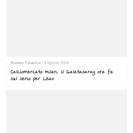
Romeo Talarico
/
6 Agosto 2026
Calciomercato Milan: il Galatasaray ora fa
sul serio per Leao