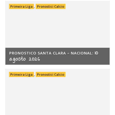
Primeira Liga
,
Pronostici Calcio
10
PRONOSTICO SANTA CLARA – NACIONAL:
agosto 2026
Primeira Liga
,
Pronostici Calcio