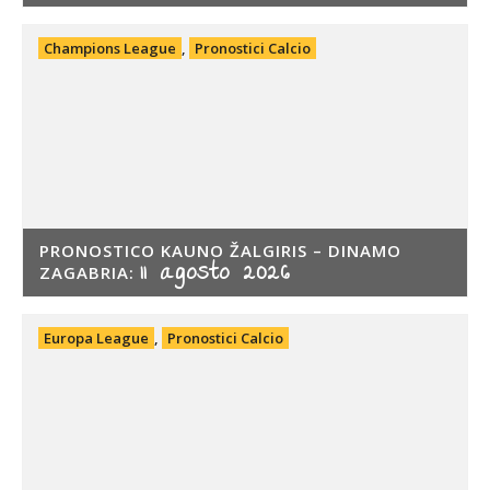
Champions League
,
Pronostici Calcio
PRONOSTICO KAUNO ŽALGIRIS – DINAMO
11 agosto 2026
ZAGABRIA:
Europa League
,
Pronostici Calcio