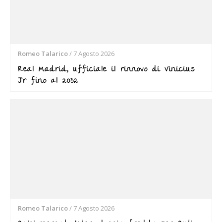
Romeo Talarico
/
7 Agosto 2026
Real Madrid, ufficiale il rinnovo di Vinicius
Jr fino al 2032
Romeo Talarico
/
7 Agosto 2026