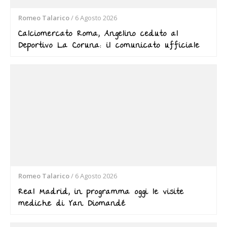
Romeo Talarico
/
6 Agosto 2026
Calciomercato Roma, Angelino ceduto al
Deportivo La Coruna: il comunicato ufficiale
Romeo Talarico
/
6 Agosto 2026
Real Madrid, in programma oggi le visite
mediche di Yan Diomandé