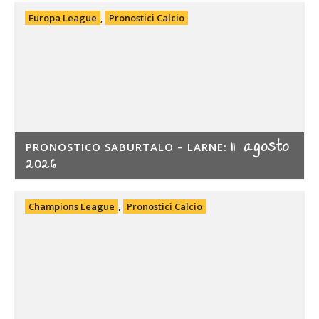
Europa League
,
Pronostici Calcio
11 agosto
PRONOSTICO SABURTALO – LARNE:
2026
Champions League
,
Pronostici Calcio