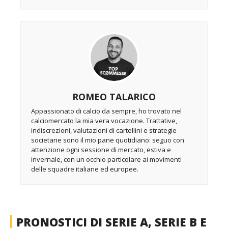
ROMEO TALARICO
Appassionato di calcio da sempre, ho trovato nel
calciomercato la mia vera vocazione. Trattative,
indiscrezioni, valutazioni di cartellini e strategie
societarie sono il mio pane quotidiano: seguo con
attenzione ogni sessione di mercato, estiva e
invernale, con un occhio particolare ai movimenti
delle squadre italiane ed europee.
PRONOSTICI DI SERIE A, SERIE B E