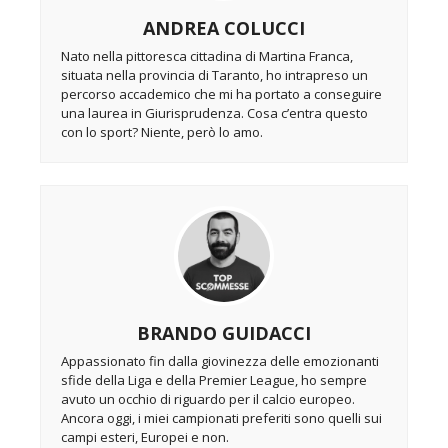
ANDREA COLUCCI
Nato nella pittoresca cittadina di Martina Franca,
situata nella provincia di Taranto, ho intrapreso un
percorso accademico che mi ha portato a conseguire
una laurea in Giurisprudenza. Cosa c’entra questo
con lo sport? Niente, però lo amo.
BRANDO GUIDACCI
Appassionato fin dalla giovinezza delle emozionanti
sfide della Liga e della Premier League, ho sempre
avuto un occhio di riguardo per il calcio europeo.
Ancora oggi, i miei campionati preferiti sono quelli sui
campi esteri, Europei e non.