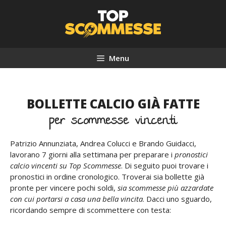
Vai
al
contenuto
Menu
BOLLETTE CALCIO GIÀ FATTE
per scommesse vincenti
Patrizio Annunziata, Andrea Colucci e Brando Guidacci,
lavorano 7 giorni alla settimana per preparare i
pronostici
calcio vincenti su Top Scommesse
. Di seguito puoi trovare i
pronostici in ordine cronologico. Troverai sia bollette già
pronte per vincere pochi soldi,
sia scommesse più azzardate
con cui portarsi a casa una bella vincita
. Dacci uno sguardo,
ricordando sempre di scommettere con testa: