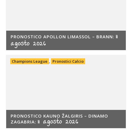
11
PRONOSTICO APOLLON LIMASSOL – BRANN:
agosto 2026
Champions League
,
Pronostici Calcio
PRONOSTICO KAUNO ŽALGIRIS – DINAMO
11 agosto 2026
ZAGABRIA: