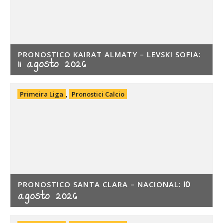
PRONOSTICO KAIRAT ALMATY – LEVSKI SOFIA:
11 agosto 2026
Primeira Liga
,
Pronostici Calcio
10
PRONOSTICO SANTA CLARA – NACIONAL:
agosto 2026