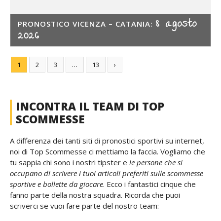
8 agosto
PRONOSTICO VICENZA – CATANIA:
2026
1
2
3
…
13
›
INCONTRA IL TEAM DI TOP
SCOMMESSE
A differenza dei tanti siti di pronostici sportivi su internet,
noi di Top Scommesse ci mettiamo la faccia. Vogliamo che
tu sappia chi sono i nostri tipster e
le persone che si
occupano di scrivere i tuoi articoli preferiti sulle scommesse
sportive e bollette da giocare
. Ecco i fantastici cinque che
fanno parte della nostra squadra. Ricorda che puoi
scriverci se vuoi fare parte del nostro team: