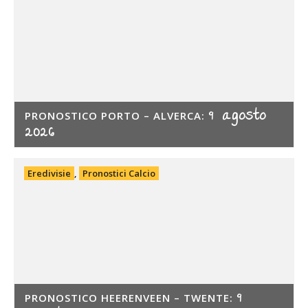
9 agosto
PRONOSTICO PORTO – ALVERCA:
2026
Eredivisie
,
Pronostici Calcio
9
PRONOSTICO HEERENVEEN – TWENTE: