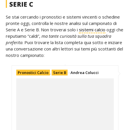
SERIE C
Se stai cercando i pronostici e sistemi vincenti o schedine
pronte oggi, controlla le nostre analisi sul campionato di
Serie A e Serie B. Non troverai solo i
sistemi calcio
oggi che
reputiamo “caldi”,
ma tante curiosità sulla tua squadra
preferita
. Puoi trovare la lista completa qua sotto e iniziare
una conversazione con altri lettori sui temi più scottanti del
nostro campionato:
Pronostici Calcio
,
Serie B
-
Andrea Colucci