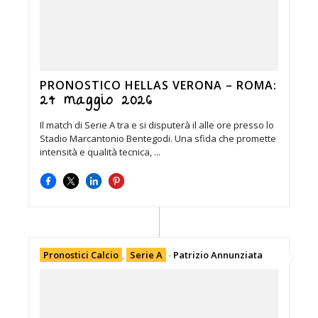
PRONOSTICO HELLAS VERONA – ROMA:
24 maggio 2026
Il match di Serie A tra e si disputerà il alle ore presso lo
Stadio Marcantonio Bentegodi. Una sfida che promette
intensità e qualità tecnica, ...
Pronostici Calcio
,
Serie A
-
Patrizio Annunziata