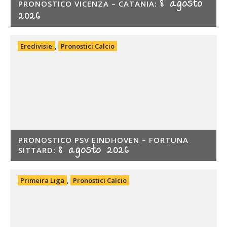
8 agosto
PRONOSTICO VICENZA – CATANIA:
2026
Eredivisie
,
Pronostici Calcio
PRONOSTICO PSV EINDHOVEN – FORTUNA
8 agosto 2026
SITTARD:
Primeira Liga
,
Pronostici Calcio