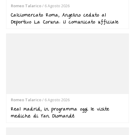
Romeo Talarico
/
6 Agosto 2026
Calciomercato Roma, Angelino ceduto al
Deportivo La Coruna: il comunicato ufficiale
Romeo Talarico
/
6 Agosto 2026
Real Madrid, in programma oggi le visite
mediche di Yan Diomandé