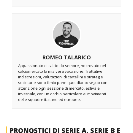
ROMEO TALARICO
Appassionato di calcio da sempre, ho trovato nel
calciomercato la mia vera vocazione. Trattative,
indiscrezioni, valutazioni di cartellini e strategie
societarie sono il mio pane quotidiano: seguo con
attenzione ogni sessione di mercato, estiva e
invernale, con un occhio particolare ai movimenti
delle squadre italiane ed europee.
PRONOSTICI DI SERIE A, SERIE B E