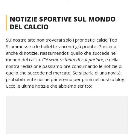
NOTIZIE SPORTIVE SUL MONDO
DEL CALCIO
Sul nostro sito non troverai solo i pronostici calcio Top
Scommesse o le bollette vincenti già pronte. Parliamo
anche di notizie, riassumendoti quello che succede nel
mondo del calcio.
C’è sempre tanto di cui parlare
, e nella
nostra redazione passiamo ore consumando le notizie di
quello che succede nel mercato. Se si parla di una novità,
probabilmente noi ne parleremo per primi nel nostro blog.
Ecco le ultime notizie che abbiamo scritto: