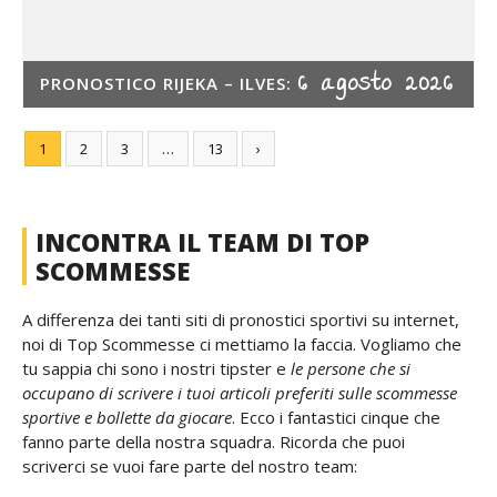
6 agosto 2026
PRONOSTICO RIJEKA – ILVES:
1
2
3
…
13
›
INCONTRA IL TEAM DI TOP
SCOMMESSE
A differenza dei tanti siti di pronostici sportivi su internet,
noi di Top Scommesse ci mettiamo la faccia. Vogliamo che
tu sappia chi sono i nostri tipster e
le persone che si
occupano di scrivere i tuoi articoli preferiti sulle scommesse
sportive e bollette da giocare
. Ecco i fantastici cinque che
fanno parte della nostra squadra. Ricorda che puoi
scriverci se vuoi fare parte del nostro team: