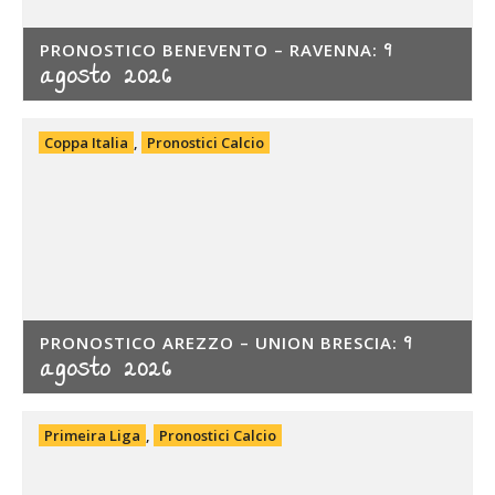
9
PRONOSTICO BENEVENTO – RAVENNA:
agosto 2026
Coppa Italia
,
Pronostici Calcio
9
PRONOSTICO AREZZO – UNION BRESCIA:
agosto 2026
Primeira Liga
,
Pronostici Calcio