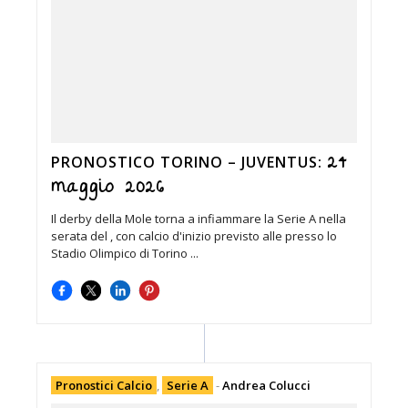
24
PRONOSTICO TORINO – JUVENTUS:
maggio 2026
Il derby della Mole torna a infiammare la Serie A nella
serata del , con calcio d'inizio previsto alle presso lo
Stadio Olimpico di Torino ...
Pronostici Calcio
,
Serie A
-
Andrea Colucci