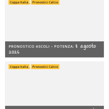
Coppa Italia
,
Pronostici Calcio
8 agosto
PRONOSTICO ASCOLI – POTENZA:
2026
Coppa Italia
,
Pronostici Calcio