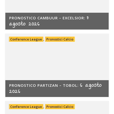
7
PRONOSTICO CAMBUUR – EXCELSIOR:
agosto 2026
Conference League
,
Pronostici Calcio
6 agosto
PRONOSTICO PARTIZAN – TOBOL:
2026
Conference League
,
Pronostici Calcio