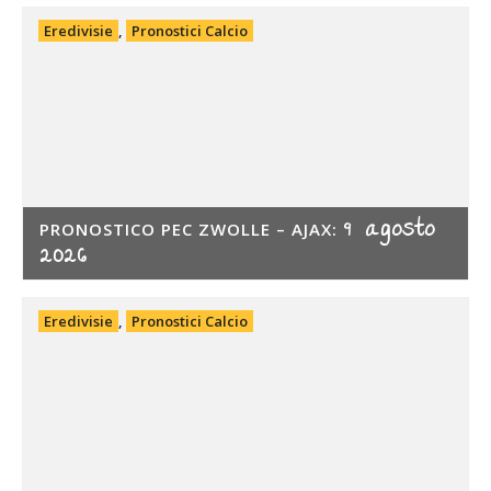
Eredivisie
,
Pronostici Calcio
9 agosto
PRONOSTICO PEC ZWOLLE – AJAX:
2026
Eredivisie
,
Pronostici Calcio