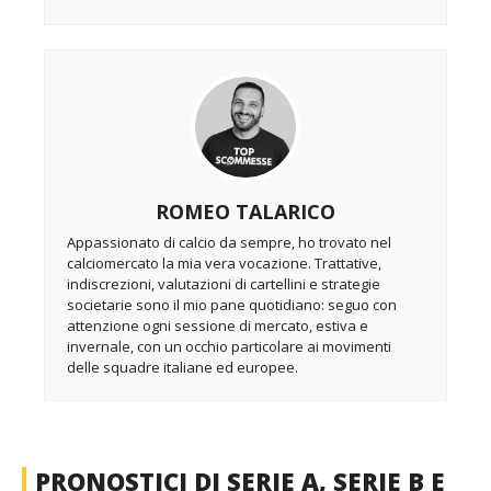
ROMEO TALARICO
Appassionato di calcio da sempre, ho trovato nel
calciomercato la mia vera vocazione. Trattative,
indiscrezioni, valutazioni di cartellini e strategie
societarie sono il mio pane quotidiano: seguo con
attenzione ogni sessione di mercato, estiva e
invernale, con un occhio particolare ai movimenti
delle squadre italiane ed europee.
PRONOSTICI DI SERIE A, SERIE B E