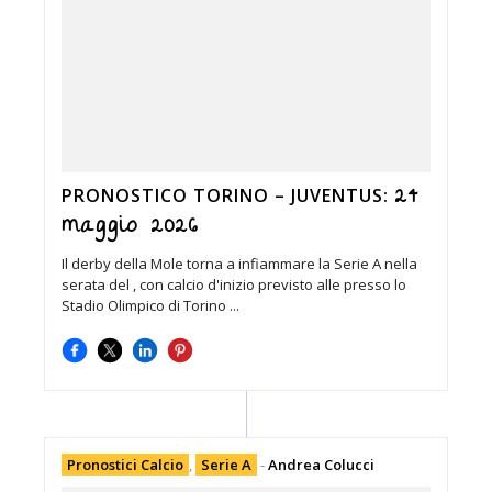
24
PRONOSTICO TORINO – JUVENTUS:
maggio 2026
Il derby della Mole torna a infiammare la Serie A nella
serata del , con calcio d'inizio previsto alle presso lo
Stadio Olimpico di Torino ...
Pronostici Calcio
,
Serie A
-
Andrea Colucci