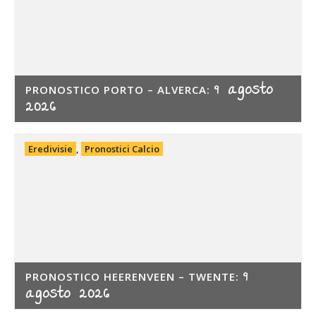
9 agosto
PRONOSTICO PORTO – ALVERCA:
2026
Eredivisie
,
Pronostici Calcio
9
PRONOSTICO HEERENVEEN – TWENTE:
agosto 2026