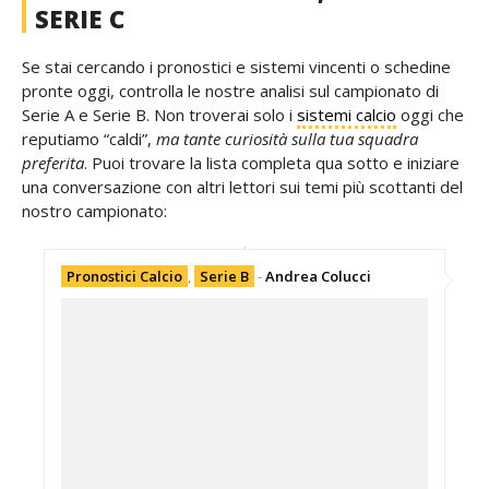
SERIE C
Se stai cercando i pronostici e sistemi vincenti o schedine
pronte oggi, controlla le nostre analisi sul campionato di
Serie A e Serie B. Non troverai solo i
sistemi calcio
oggi che
reputiamo “caldi”,
ma tante curiosità sulla tua squadra
preferita
. Puoi trovare la lista completa qua sotto e iniziare
una conversazione con altri lettori sui temi più scottanti del
nostro campionato:
Pronostici Calcio
,
Serie B
-
Andrea Colucci