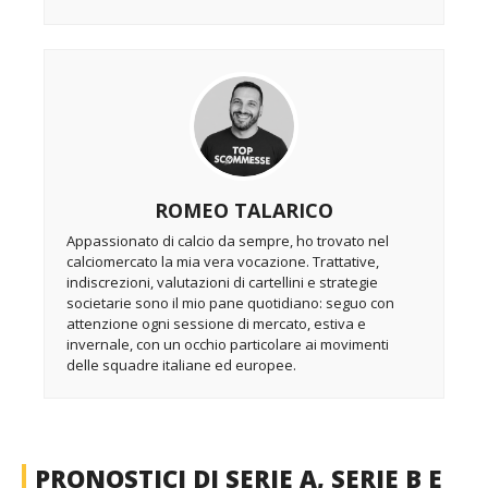
ROMEO TALARICO
Appassionato di calcio da sempre, ho trovato nel
calciomercato la mia vera vocazione. Trattative,
indiscrezioni, valutazioni di cartellini e strategie
societarie sono il mio pane quotidiano: seguo con
attenzione ogni sessione di mercato, estiva e
invernale, con un occhio particolare ai movimenti
delle squadre italiane ed europee.
PRONOSTICI DI SERIE A, SERIE B E