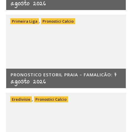
agosto 2026
Primeira Liga
,
Pronostici Calcio
7
PRONOSTICO ESTORIL PRAIA – FAMALICÃO:
agosto 2026
Eredivisie
,
Pronostici Calcio