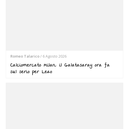
Romeo Talarico
/
6 Agosto 2026
Calciomercato Milan: il Galatasaray ora fa
sul serio per Leao