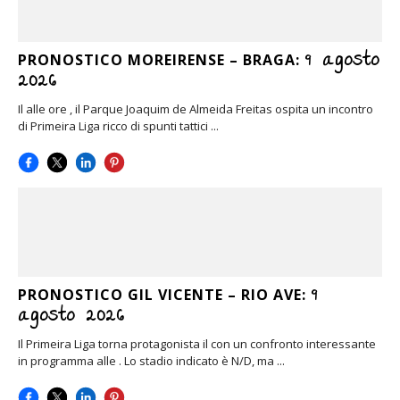
9 agosto
PRONOSTICO MOREIRENSE – BRAGA:
2026
Il alle ore , il Parque Joaquim de Almeida Freitas ospita un incontro
di Primeira Liga ricco di spunti tattici ...
9
PRONOSTICO GIL VICENTE – RIO AVE:
agosto 2026
Il Primeira Liga torna protagonista il con un confronto interessante
in programma alle . Lo stadio indicato è N/D, ma ...