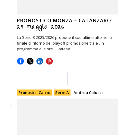
PRONOSTICO MONZA – CATANZARO:
29 maggio 2026
La Serie B 2025/2026 propone il suo ultimo atto nella
finale di ritorno dei playoff promozione tra e , in
programma alle ore . L'attesa ...
Pronostici Calcio
,
Serie A
-
Andrea Colucci