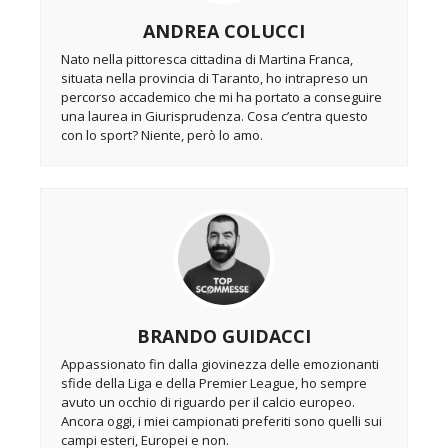
ANDREA COLUCCI
Nato nella pittoresca cittadina di Martina Franca,
situata nella provincia di Taranto, ho intrapreso un
percorso accademico che mi ha portato a conseguire
una laurea in Giurisprudenza. Cosa c’entra questo
con lo sport? Niente, però lo amo.
BRANDO GUIDACCI
Appassionato fin dalla giovinezza delle emozionanti
sfide della Liga e della Premier League, ho sempre
avuto un occhio di riguardo per il calcio europeo.
Ancora oggi, i miei campionati preferiti sono quelli sui
campi esteri, Europei e non.