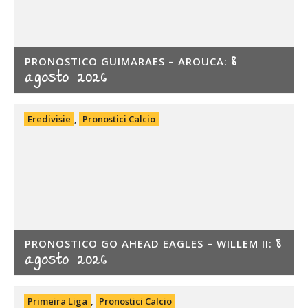
8
PRONOSTICO GUIMARAES – AROUCA:
agosto 2026
Eredivisie
,
Pronostici Calcio
8
PRONOSTICO GO AHEAD EAGLES – WILLEM II:
agosto 2026
Primeira Liga
,
Pronostici Calcio