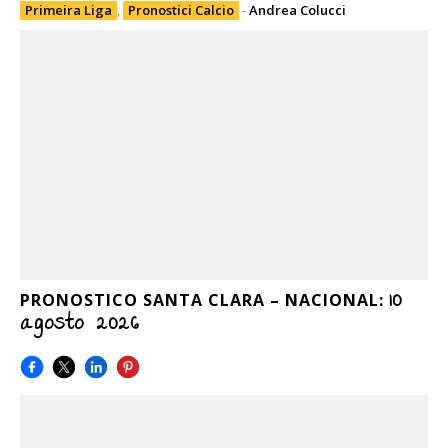
Primeira Liga
,
Pronostici Calcio
-
Andrea Colucci
10
PRONOSTICO SANTA CLARA – NACIONAL:
agosto 2026