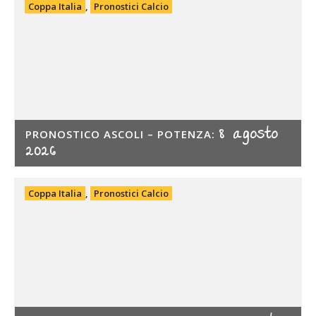
Coppa Italia
,
Pronostici Calcio
8 agosto
PRONOSTICO ASCOLI – POTENZA:
2026
Coppa Italia
,
Pronostici Calcio