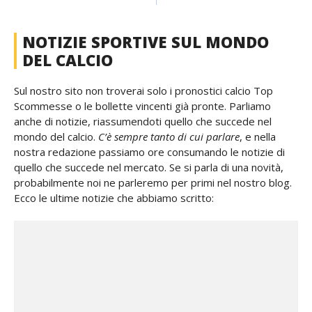
NOTIZIE SPORTIVE SUL MONDO
DEL CALCIO
Sul nostro sito non troverai solo i pronostici calcio Top
Scommesse o le bollette vincenti già pronte. Parliamo
anche di notizie, riassumendoti quello che succede nel
mondo del calcio.
C’è sempre tanto di cui parlare
, e nella
nostra redazione passiamo ore consumando le notizie di
quello che succede nel mercato. Se si parla di una novità,
probabilmente noi ne parleremo per primi nel nostro blog.
Ecco le ultime notizie che abbiamo scritto: