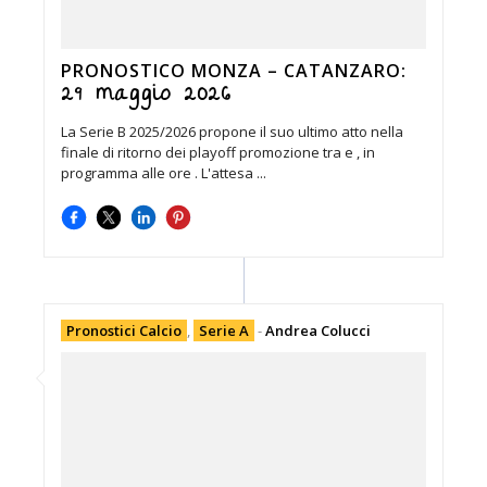
PRONOSTICO MONZA – CATANZARO:
29 maggio 2026
La Serie B 2025/2026 propone il suo ultimo atto nella
finale di ritorno dei playoff promozione tra e , in
programma alle ore . L'attesa ...
Pronostici Calcio
,
Serie A
-
Andrea Colucci