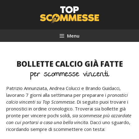
Vai
al
contenuto
Menu
BOLLETTE CALCIO GIÀ FATTE
per scommesse vincenti
Patrizio Annunziata, Andrea Colucci e Brando Guidacci,
lavorano 7 giorni alla settimana per preparare i
pronostici
calcio vincenti su Top Scommesse
. Di seguito puoi trovare i
pronostici in ordine cronologico. Troverai sia bollette già
pronte per vincere pochi soldi,
sia scommesse più azzardate
con cui portarsi a casa una bella vincita
. Dacci uno sguardo,
ricordando sempre di scommettere con testa: