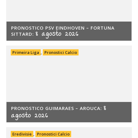
PRONOSTICO PSV EINDHOVEN – FORTUNA
8 agosto 2026
SITTARD:
Primeira Liga
,
Pronostici Calcio
8
PRONOSTICO GUIMARAES – AROUCA:
agosto 2026
Eredivisie
,
Pronostici Calcio