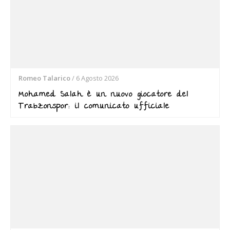
Romeo Talarico
/
6 Agosto 2026
Mohamed Salah è un nuovo giocatore del
Trabzonspor: il comunicato ufficiale