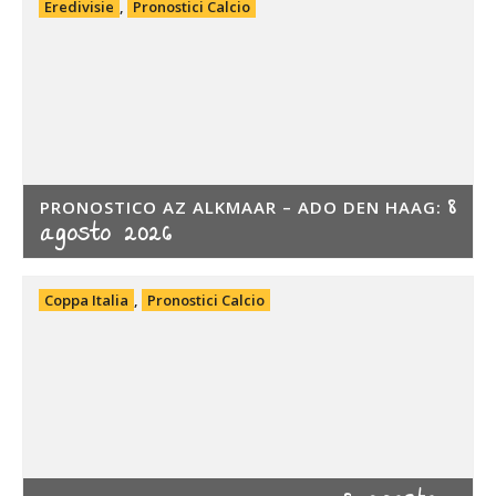
Eredivisie
,
Pronostici Calcio
8
PRONOSTICO AZ ALKMAAR – ADO DEN HAAG:
agosto 2026
Coppa Italia
,
Pronostici Calcio