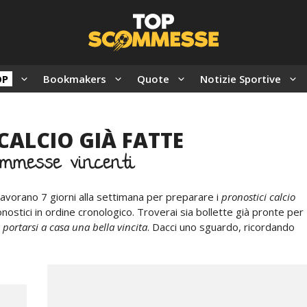
OP
Bookmakers
Quote
Notizie Sportive
CALCIO GIÀ FATTE
ommesse vincenti
lavorano 7 giorni alla settimana per preparare i
pronostici calcio
onostici in ordine cronologico. Troverai sia bollette già pronte per
portarsi a casa una bella vincita
. Dacci uno sguardo, ricordando