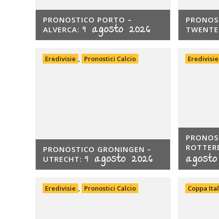
PRONOSTICO PORTO –
PRONOS
9 agosto 2026
ALVERCA:
TWENTE
Eredivisie
,
Pronostici Calcio
Eredivisie
PRONOS
ROTTER
PRONOSTICO GRONINGEN –
9 agosto 2026
agosto
UTRECHT:
Eredivisie
,
Pronostici Calcio
Coppa Ital