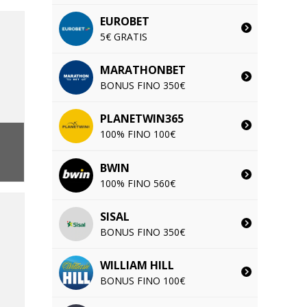
EUROBET
5€ GRATIS
MARATHONBET
BONUS FINO 350€
PLANETWIN365
100% FINO 100€
BWIN
100% FINO 560€
SISAL
BONUS FINO 350€
WILLIAM HILL
BONUS FINO 100€