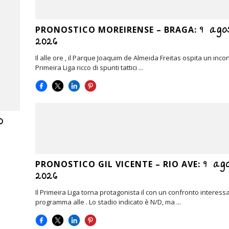
9 ago
PRONOSTICO MOREIRENSE – BRAGA:
2026
Il alle ore , il Parque Joaquim de Almeida Freitas ospita un incon
Primeira Liga ricco di spunti tattici ...
0
9 ag
PRONOSTICO GIL VICENTE – RIO AVE:
2026
Il Primeira Liga torna protagonista il con un confronto interess
programma alle . Lo stadio indicato è N/D, ma ...