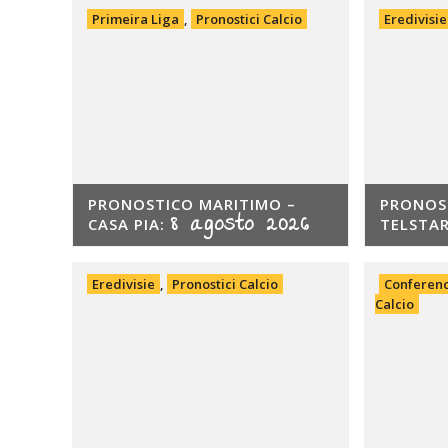
Primeira Liga
,
Pronostici Calcio
Eredivisie
PRONOSTICO MARITIMO –
PRONOST
8 agosto 2026
CASA PIA:
TELSTA
Eredivisie
,
Pronostici Calcio
Conferen
Calcio