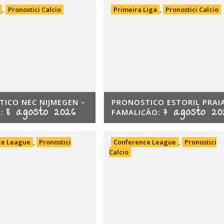
,
Pronostici Calcio
Primeira Liga
,
Pronostici Calcio
ICO NEC NIJMEGEN –
PRONOSTICO ESTORIL PRAIA
8 agosto 2026
7 agosto 20
R:
FAMALICÃO:
ce League
,
Pronostici
Conference League
,
Pronostici
Calcio