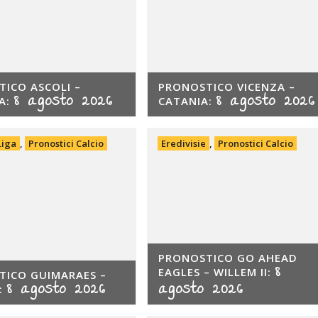
ICO ASCOLI –
PRONOSTICO VICENZA –
8 agosto 2026
8 agosto 2026
A:
CATANIA:
Liga
,
Pronostici Calcio
Eredivisie
,
Pronostici Calcio
PRONOSTICO GO AHEAD
8
EAGLES – WILLEM II:
TICO GUIMARAES –
8 agosto 2026
agosto 2026
: