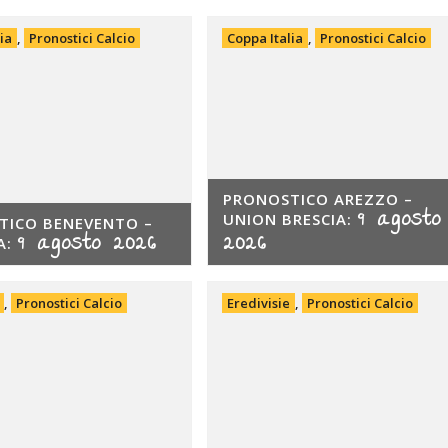
ia
,
Pronostici Calcio
Coppa Italia
,
Pronostici Calcio
PRONOSTICO AREZZO –
9 agosto
UNION BRESCIA:
TICO BENEVENTO –
9 agosto 2026
2026
A:
,
Pronostici Calcio
Eredivisie
,
Pronostici Calcio