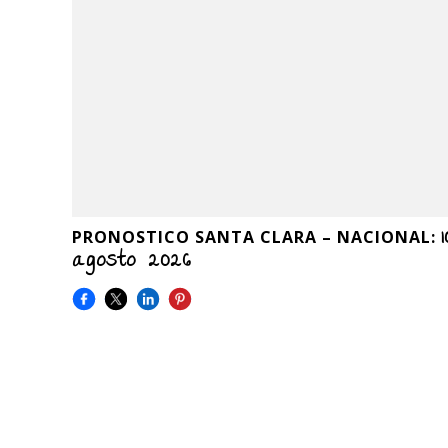
1
PRONOSTICO SANTA CLARA – NACIONAL:
agosto 2026