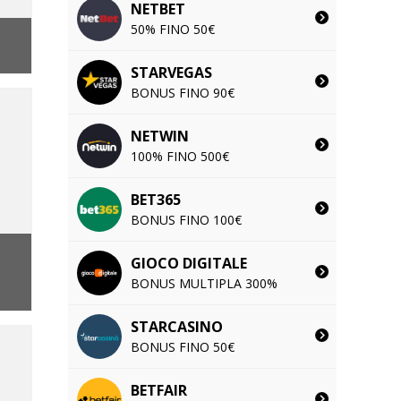
NETBET
50% FINO 50€
–
STARVEGAS
BONUS FINO 90€
NETWIN
100% FINO 500€
BET365
BONUS FINO 100€
GIOCO DIGITALE
BONUS MULTIPLA 300%
STARCASINO
BONUS FINO 50€
BETFAIR