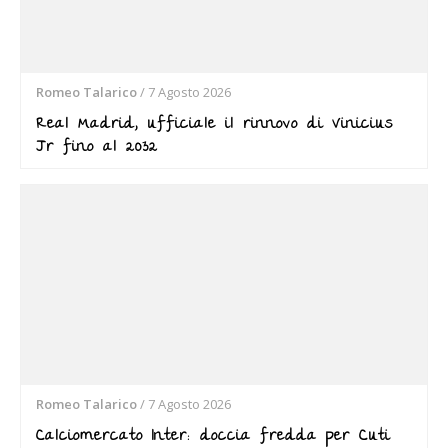
Romeo Talarico
/
7 Agosto 2026
Real Madrid, ufficiale il rinnovo di Vinicius
Jr fino al 2032
Romeo Talarico
/
7 Agosto 2026
Calciomercato Inter: doccia fredda per Cuti