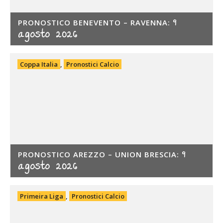
9
PRONOSTICO BENEVENTO – RAVENNA:
agosto 2026
Coppa Italia
,
Pronostici Calcio
9
PRONOSTICO AREZZO – UNION BRESCIA:
agosto 2026
Primeira Liga
,
Pronostici Calcio