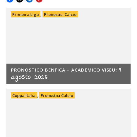
Primeira Liga
,
Pronostici Calcio
9
PRONOSTICO BENFICA – ACADEMICO VISEU:
agosto 2026
Coppa Italia
,
Pronostici Calcio