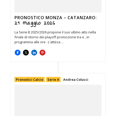
PRONOSTICO MONZA – CATANZARO:
29 maggio 2026
La Serie B 2025/2026 propone il suo ultimo atto nella
finale di ritorno dei playoff promozione tra e , in
programma alle ore . L'attesa ...
Pronostici Calcio
,
Serie A
-
Andrea Colucci