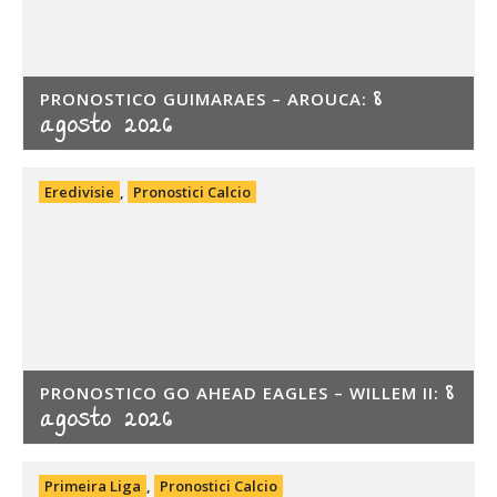
8
PRONOSTICO GUIMARAES – AROUCA:
agosto 2026
Eredivisie
,
Pronostici Calcio
8
PRONOSTICO GO AHEAD EAGLES – WILLEM II:
agosto 2026
Primeira Liga
,
Pronostici Calcio