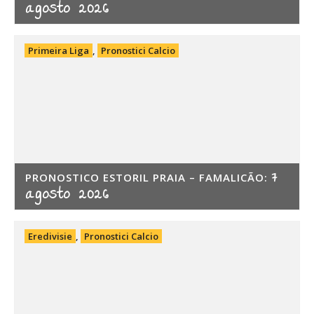
agosto 2026
Primeira Liga
,
Pronostici Calcio
7
PRONOSTICO ESTORIL PRAIA – FAMALICÃO:
agosto 2026
Eredivisie
,
Pronostici Calcio