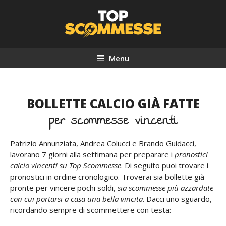
Vai
al
contenuto
Menu
BOLLETTE CALCIO GIÀ FATTE
per scommesse vincenti
Patrizio Annunziata, Andrea Colucci e Brando Guidacci,
lavorano 7 giorni alla settimana per preparare i
pronostici
calcio vincenti su Top Scommesse
. Di seguito puoi trovare i
pronostici in ordine cronologico. Troverai sia bollette già
pronte per vincere pochi soldi,
sia scommesse più azzardate
con cui portarsi a casa una bella vincita
. Dacci uno sguardo,
ricordando sempre di scommettere con testa: