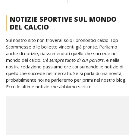
NOTIZIE SPORTIVE SUL MONDO
DEL CALCIO
Sul nostro sito non troverai solo i pronostici calcio Top
Scommesse o le bollette vincenti già pronte. Parliamo
anche di notizie, riassumendoti quello che succede nel
mondo del calcio.
C’è sempre tanto di cui parlare
, e nella
nostra redazione passiamo ore consumando le notizie di
quello che succede nel mercato. Se si parla di una novità,
probabilmente noi ne parleremo per primi nel nostro blog.
Ecco le ultime notizie che abbiamo scritto: