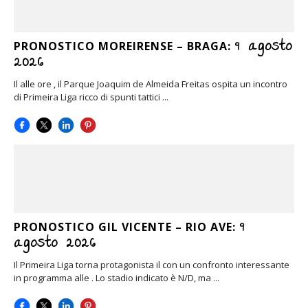
9 agosto
PRONOSTICO MOREIRENSE – BRAGA:
2026
Il alle ore , il Parque Joaquim de Almeida Freitas ospita un incontro
di Primeira Liga ricco di spunti tattici ...
9
PRONOSTICO GIL VICENTE – RIO AVE:
agosto 2026
Il Primeira Liga torna protagonista il con un confronto interessante
in programma alle . Lo stadio indicato è N/D, ma ...