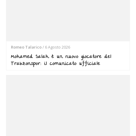
Romeo Talarico
/
6 Agosto 2026
Mohamed Salah è un nuovo giocatore del
Trabzonspor: il comunicato ufficiale