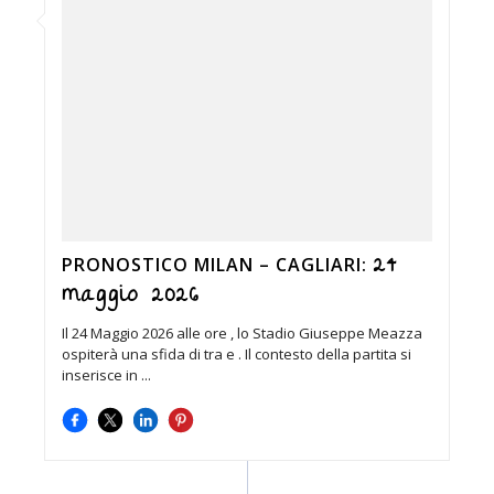
24
PRONOSTICO MILAN – CAGLIARI:
maggio 2026
Il 24 Maggio 2026 alle ore , lo Stadio Giuseppe Meazza
ospiterà una sfida di tra e . Il contesto della partita si
inserisce in ...