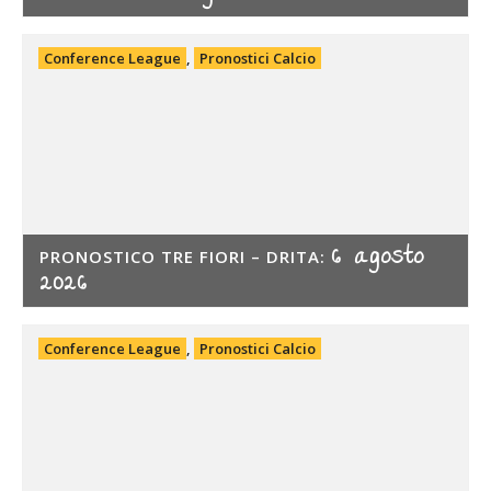
Conference League
,
Pronostici Calcio
6 agosto
PRONOSTICO TRE FIORI – DRITA:
2026
Conference League
,
Pronostici Calcio