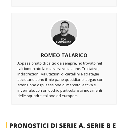
ROMEO TALARICO
Appassionato di calcio da sempre, ho trovato nel
calciomercato la mia vera vocazione. Trattative,
indiscrezioni, valutazioni di cartellini e strategie
societarie sono il mio pane quotidiano: seguo con
attenzione ogni sessione di mercato, estiva e
invernale, con un occhio particolare ai movimenti
delle squadre italiane ed europee.
PRONOSTICI DI SERIE A, SERIE B E