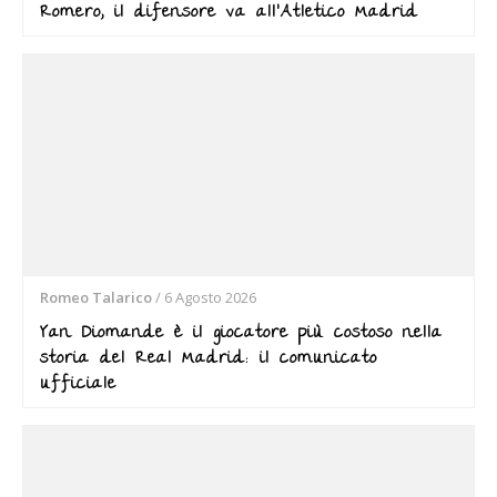
Romero, il difensore va all’Atletico Madrid
Romeo Talarico
/
6 Agosto 2026
Yan Diomande è il giocatore più costoso nella
storia del Real Madrid: il comunicato
ufficiale