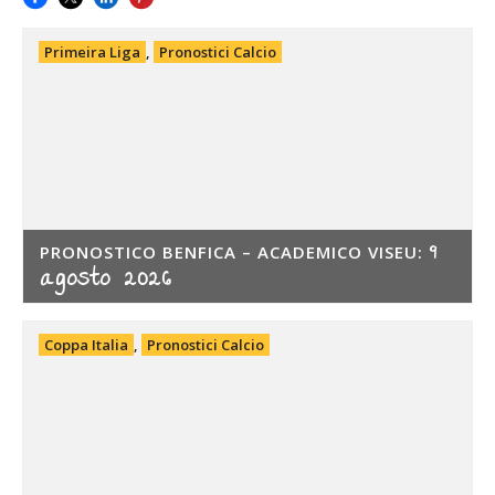
Primeira Liga
,
Pronostici Calcio
9
PRONOSTICO BENFICA – ACADEMICO VISEU:
agosto 2026
Coppa Italia
,
Pronostici Calcio