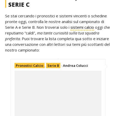
SERIE C
Se stai cercando i pronostici e sistemi vincenti o schedine
pronte oggi, controlla le nostre analisi sul campionato di
Serie A e Serie B. Non troverai solo i
sistemi calcio
oggi che
reputiamo “caldi”,
ma tante curiosità sulla tua squadra
preferita
. Puoi trovare la lista completa qua sotto e iniziare
una conversazione con altri lettori sui temi più scottanti del
nostro campionato:
Pronostici Calcio
,
Serie B
-
Andrea Colucci