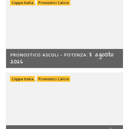
Coppa Italia
,
Pronostici Calcio
8 agosto
PRONOSTICO ASCOLI – POTENZA:
2026
Coppa Italia
,
Pronostici Calcio