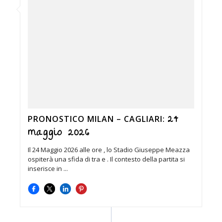
24
PRONOSTICO MILAN – CAGLIARI:
maggio 2026
Il 24 Maggio 2026 alle ore , lo Stadio Giuseppe Meazza
ospiterà una sfida di tra e . Il contesto della partita si
inserisce in ...