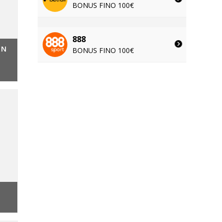
BONUS FINO 100€
888
EN
BONUS FINO 100€