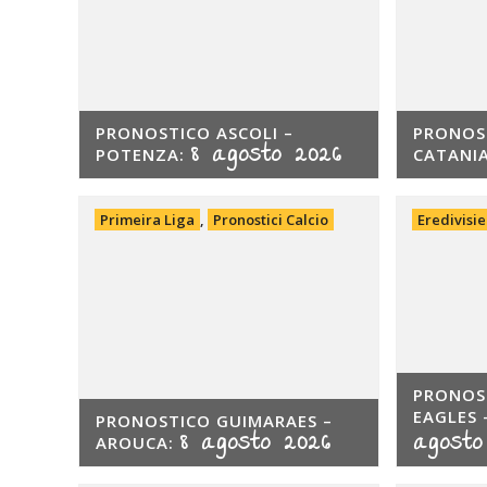
PRONOSTICO ASCOLI –
PRONOST
8 agosto 2026
POTENZA:
CATANI
Primeira Liga
,
Pronostici Calcio
Eredivisie
PRONOS
EAGLES 
PRONOSTICO GUIMARAES –
8 agosto 2026
agosto
AROUCA: