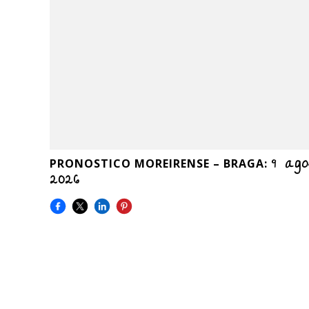
9 ago
PRONOSTICO MOREIRENSE – BRAGA:
2026