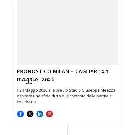
24
PRONOSTICO MILAN – CAGLIARI:
maggio 2026
Il 24 Maggio 2026 alle ore , lo Stadio Giuseppe Meazza
ospiterà una sfida di tra e . Il contesto della partita si
inserisce in ...