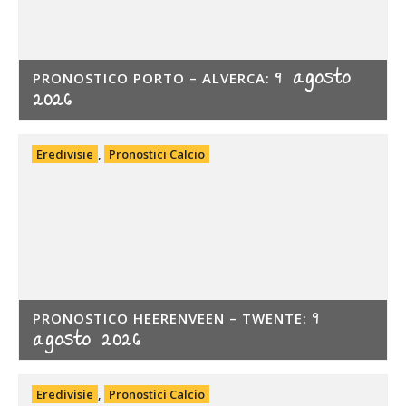
9 agosto
PRONOSTICO PORTO – ALVERCA:
2026
Eredivisie
,
Pronostici Calcio
9
PRONOSTICO HEERENVEEN – TWENTE:
agosto 2026
Eredivisie
,
Pronostici Calcio