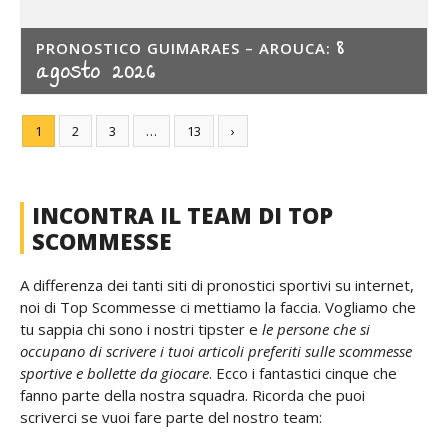
8
PRONOSTICO GUIMARAES – AROUCA:
agosto 2026
1
2
3
…
13
›
INCONTRA IL TEAM DI TOP
SCOMMESSE
A differenza dei tanti siti di pronostici sportivi su internet,
noi di Top Scommesse ci mettiamo la faccia. Vogliamo che
tu sappia chi sono i nostri tipster e
le persone che si
occupano di scrivere i tuoi articoli preferiti sulle scommesse
sportive e bollette da giocare
. Ecco i fantastici cinque che
fanno parte della nostra squadra. Ricorda che puoi
scriverci se vuoi fare parte del nostro team: