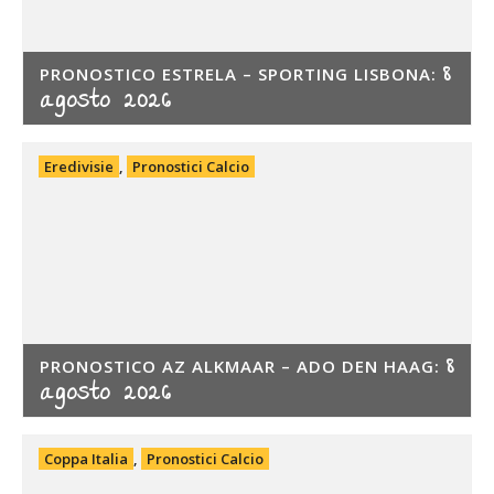
8
PRONOSTICO ESTRELA – SPORTING LISBONA:
agosto 2026
Eredivisie
,
Pronostici Calcio
8
PRONOSTICO AZ ALKMAAR – ADO DEN HAAG:
agosto 2026
Coppa Italia
,
Pronostici Calcio