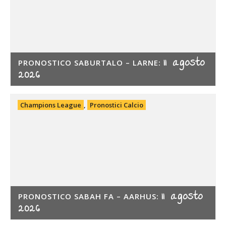
11 agosto
PRONOSTICO SABURTALO – LARNE:
2026
Champions League
,
Pronostici Calcio
11 agosto
PRONOSTICO SABAH FA – AARHUS:
2026