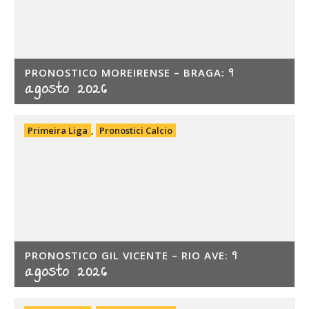
9
PRONOSTICO MOREIRENSE – BRAGA:
agosto 2026
Primeira Liga
,
Pronostici Calcio
9
PRONOSTICO GIL VICENTE – RIO AVE:
agosto 2026