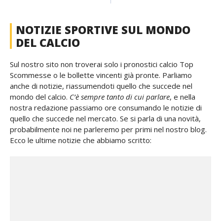
NOTIZIE SPORTIVE SUL MONDO
DEL CALCIO
Sul nostro sito non troverai solo i pronostici calcio Top
Scommesse o le bollette vincenti già pronte. Parliamo
anche di notizie, riassumendoti quello che succede nel
mondo del calcio.
C’è sempre tanto di cui parlare
, e nella
nostra redazione passiamo ore consumando le notizie di
quello che succede nel mercato. Se si parla di una novità,
probabilmente noi ne parleremo per primi nel nostro blog.
Ecco le ultime notizie che abbiamo scritto: