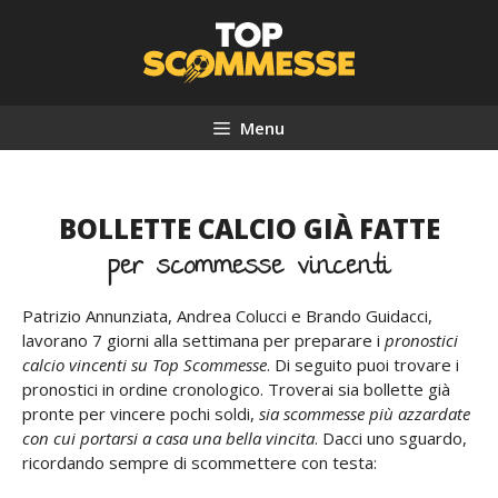
Vai
al
contenuto
Menu
BOLLETTE CALCIO GIÀ FATTE
per scommesse vincenti
Patrizio Annunziata, Andrea Colucci e Brando Guidacci,
lavorano 7 giorni alla settimana per preparare i
pronostici
calcio vincenti su Top Scommesse
. Di seguito puoi trovare i
pronostici in ordine cronologico. Troverai sia bollette già
pronte per vincere pochi soldi,
sia scommesse più azzardate
con cui portarsi a casa una bella vincita
. Dacci uno sguardo,
ricordando sempre di scommettere con testa: