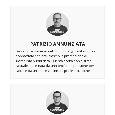
PATRIZIO ANNUNZIATA
Da sempre immerso nel mondo del giornalismo, ho
abbracciato con entusiasmo la professione di
giornalista pubblicista. Questa scelta non è stata
casuale, ma è nata da una profonda passione per il
calcio e da un interesse innato per le statistiche.