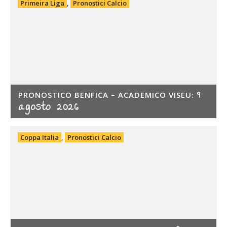
Primeira Liga
,
Pronostici Calcio
9
PRONOSTICO BENFICA – ACADEMICO VISEU:
agosto 2026
Coppa Italia
,
Pronostici Calcio