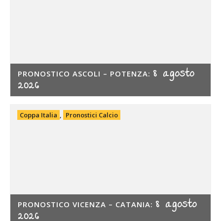
8 agosto
PRONOSTICO ASCOLI – POTENZA:
2026
Coppa Italia
,
Pronostici Calcio
8 agosto
PRONOSTICO VICENZA – CATANIA:
2026