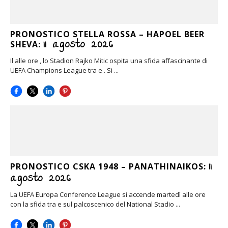
PRONOSTICO STELLA ROSSA – HAPOEL BEER
11 agosto 2026
SHEVA:
Il alle ore , lo Stadion Rajko Mitic ospita una sfida affascinante di
UEFA Champions League tra e . Si ...
11
PRONOSTICO CSKA 1948 – PANATHINAIKOS:
agosto 2026
La UEFA Europa Conference League si accende martedì alle ore
con la sfida tra e sul palcoscenico del National Stadio ...