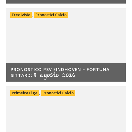
Eredivisie
,
Pronostici Calcio
PRONOSTICO PSV EINDHOVEN – FORTUNA
8 agosto 2026
SITTARD:
Primeira Liga
,
Pronostici Calcio