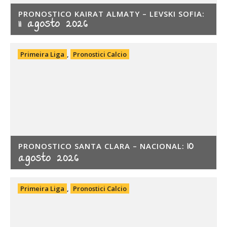
PRONOSTICO KAIRAT ALMATY – LEVSKI SOFIA:
11 agosto 2026
Primeira Liga
,
Pronostici Calcio
10
PRONOSTICO SANTA CLARA – NACIONAL:
agosto 2026
Primeira Liga
,
Pronostici Calcio