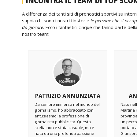
INCONTRA IL TEAM DI TOP SC
A differenza dei tanti siti di pronostici sportivi su in
sappia chi sono i nostri tipster e
le persone che si occupa
da giocare
. Ecco i fantastici cinque che fanno parte del
nostro team:
PATRIZIO ANNUNZIATA
AN
Da sempre immerso nel mondo del
Nato nell
giornalismo, ho abbracciato con
Martina F
entusiasmo la professione di
provincia
giornalista pubblicista. Questa
un perco
scelta non è stata casuale, ma è
portato 
nata da una profonda passione
Giurispr