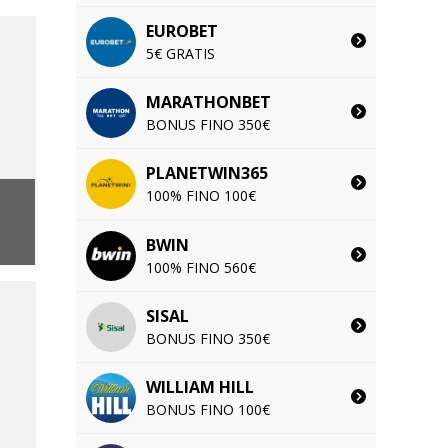
EUROBET
5€ GRATIS
MARATHONBET
BONUS FINO 350€
PLANETWIN365
100% FINO 100€
BWIN
100% FINO 560€
SISAL
BONUS FINO 350€
WILLIAM HILL
BONUS FINO 100€