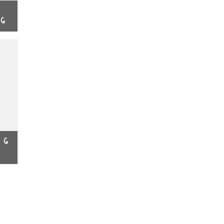
6
6
: