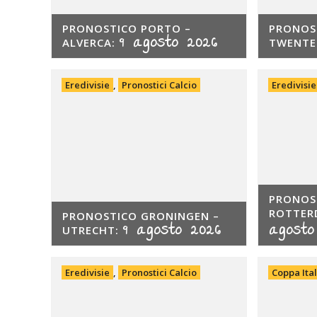
PRONOSTICO PORTO –
PRONOS
9 agosto 2026
ALVERCA:
TWENTE
Eredivisie
,
Pronostici Calcio
Eredivisie
PRONOS
ROTTER
PRONOSTICO GRONINGEN –
9 agosto 2026
agosto
UTRECHT:
Eredivisie
,
Pronostici Calcio
Coppa Ital