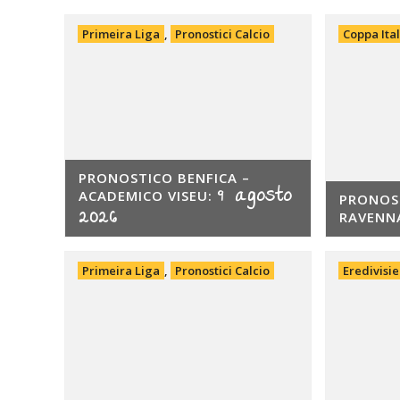
Primeira Liga
,
Pronostici Calcio
Coppa Ital
PRONOSTICO BENFICA –
9 agosto
ACADEMICO VISEU:
PRONOS
2026
RAVENN
Primeira Liga
,
Pronostici Calcio
Eredivisie