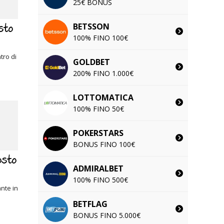
25€ BONUS
sto
BETSSON
100% FINO 100€
tro di
GOLDBET
200% FINO 1.000€
LOTTOMATICA
100% FINO 50€
POKERSTARS
BONUS FINO 100€
osto
ADMIRALBET
100% FINO 500€
ante in
BETFLAG
BONUS FINO 5.000€