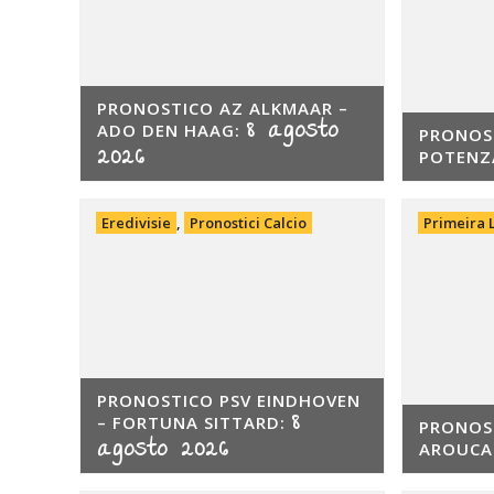
PRONOSTICO AZ ALKMAAR –
8 agosto
ADO DEN HAAG:
PRONOST
2026
POTENZ
Eredivisie
,
Pronostici Calcio
Primeira 
PRONOSTICO PSV EINDHOVEN
8
– FORTUNA SITTARD:
PRONOS
agosto 2026
AROUCA