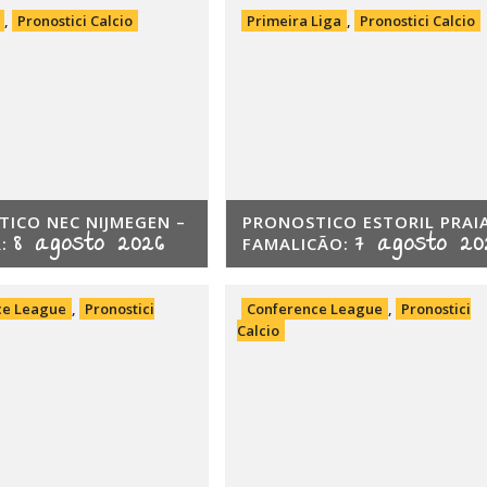
,
Pronostici Calcio
Primeira Liga
,
Pronostici Calcio
ICO NEC NIJMEGEN –
PRONOSTICO ESTORIL PRAIA
8 agosto 2026
7 agosto 20
R:
FAMALICÃO:
ce League
,
Pronostici
Conference League
,
Pronostici
Calcio