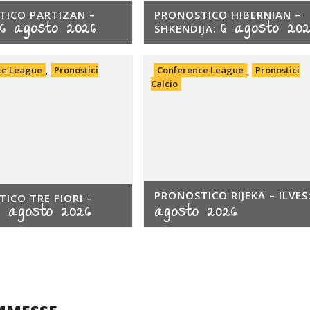
TICO PARTIZAN –
PRONOSTICO HIBERNIAN –
6 agosto 2026
6 agosto 202
SHKENDIJA:
ce League
,
Pronostici
Conference League
,
Pronostici
Calcio
PRONOSTICO RIJEKA – ILVES
ICO TRE FIORI –
6 agosto 2026
agosto 2026