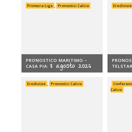
Primeira Liga
,
Pronostici Calcio
Eredivisie
PRONOSTICO MARITIMO –
PRONOST
8 agosto 2026
CASA PIA:
TELSTA
Eredivisie
,
Pronostici Calcio
Conferen
Calcio