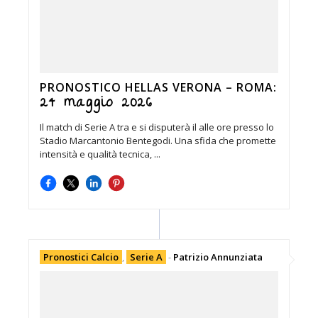
PRONOSTICO HELLAS VERONA – ROMA:
24 maggio 2026
Il match di Serie A tra e si disputerà il alle ore presso lo
Stadio Marcantonio Bentegodi. Una sfida che promette
intensità e qualità tecnica, ...
Pronostici Calcio
,
Serie A
-
Patrizio Annunziata