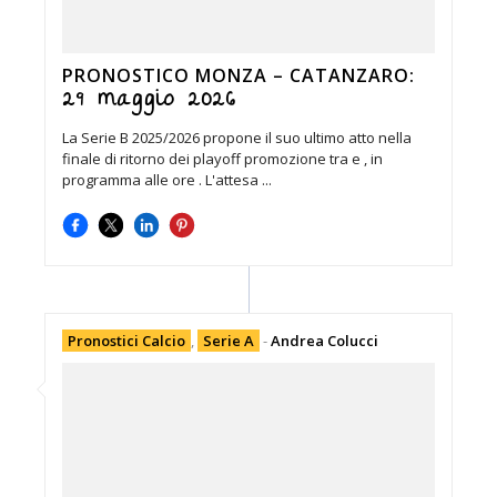
PRONOSTICO MONZA – CATANZARO:
29 maggio 2026
La Serie B 2025/2026 propone il suo ultimo atto nella
finale di ritorno dei playoff promozione tra e , in
programma alle ore . L'attesa ...
Pronostici Calcio
,
Serie A
-
Andrea Colucci