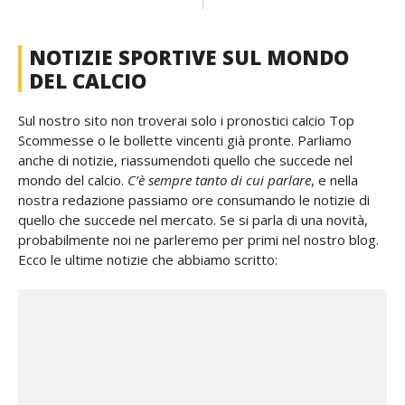
NOTIZIE SPORTIVE SUL MONDO
DEL CALCIO
Sul nostro sito non troverai solo i pronostici calcio Top
Scommesse o le bollette vincenti già pronte. Parliamo
anche di notizie, riassumendoti quello che succede nel
mondo del calcio.
C’è sempre tanto di cui parlare
, e nella
nostra redazione passiamo ore consumando le notizie di
quello che succede nel mercato. Se si parla di una novità,
probabilmente noi ne parleremo per primi nel nostro blog.
Ecco le ultime notizie che abbiamo scritto: