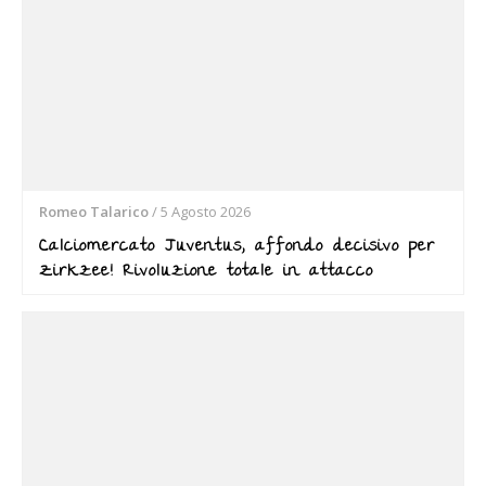
Romeo Talarico
/
5 Agosto 2026
Calciomercato Juventus, affondo decisivo per
Zirkzee! Rivoluzione totale in attacco