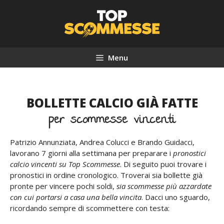
Vai
al
contenuto
Menu
BOLLETTE CALCIO GIÀ FATTE
per scommesse vincenti
Patrizio Annunziata, Andrea Colucci e Brando Guidacci,
lavorano 7 giorni alla settimana per preparare i
pronostici
calcio vincenti su Top Scommesse
. Di seguito puoi trovare i
pronostici in ordine cronologico. Troverai sia bollette già
pronte per vincere pochi soldi,
sia scommesse più azzardate
con cui portarsi a casa una bella vincita
. Dacci uno sguardo,
ricordando sempre di scommettere con testa: