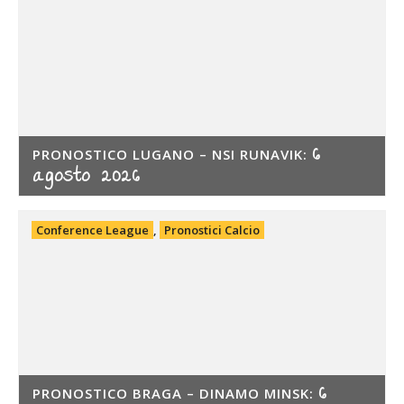
6
PRONOSTICO LUGANO – NSI RUNAVIK:
agosto 2026
Conference League
,
Pronostici Calcio
6
PRONOSTICO BRAGA – DINAMO MINSK: