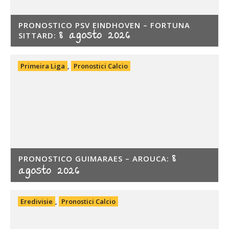
PRONOSTICO PSV EINDHOVEN – FORTUNA
8 agosto 2026
SITTARD:
Primeira Liga
,
Pronostici Calcio
8
PRONOSTICO GUIMARAES – AROUCA:
agosto 2026
Eredivisie
,
Pronostici Calcio