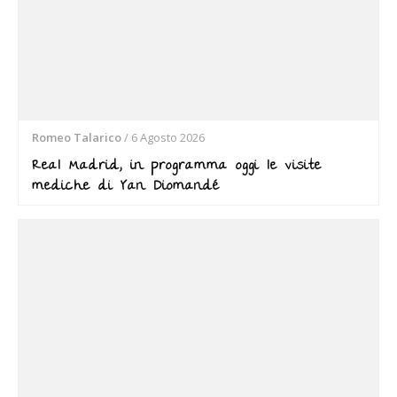
Romeo Talarico
/
6 Agosto 2026
Real Madrid, in programma oggi le visite
mediche di Yan Diomandé