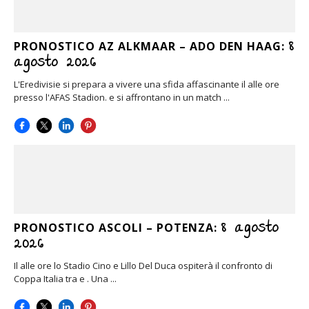
8
PRONOSTICO AZ ALKMAAR – ADO DEN HAAG:
agosto 2026
L'Eredivisie si prepara a vivere una sfida affascinante il alle ore
presso l'AFAS Stadion. e si affrontano in un match ...
8 agosto
PRONOSTICO ASCOLI – POTENZA:
2026
Il alle ore lo Stadio Cino e Lillo Del Duca ospiterà il confronto di
Coppa Italia tra e . Una ...