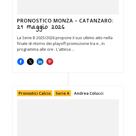
PRONOSTICO MONZA – CATANZARO:
29 maggio 2026
La Serie B 2025/2026 propone il suo ultimo atto nella
finale di ritorno dei playoff promozione tra e , in
programma alle ore . L'attesa ...
Pronostici Calcio
,
Serie A
-
Andrea Colucci