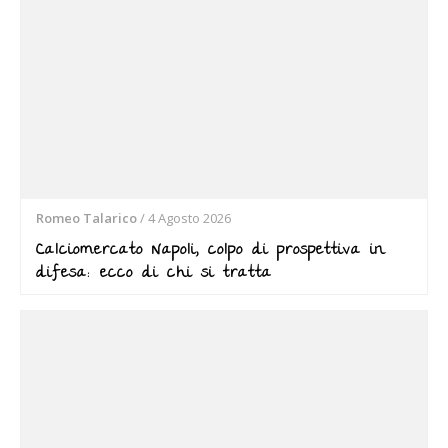
Romeo Talarico
/
4 Agosto 2026
Calciomercato Napoli, colpo di prospettiva in
difesa: ecco di chi si tratta