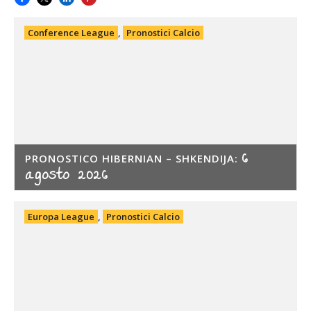
Conference League
,
Pronostici Calcio
6
PRONOSTICO HIBERNIAN – SHKENDIJA:
agosto 2026
Europa League
,
Pronostici Calcio