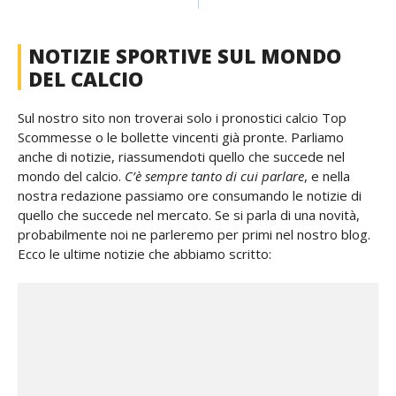
NOTIZIE SPORTIVE SUL MONDO
DEL CALCIO
Sul nostro sito non troverai solo i pronostici calcio Top
Scommesse o le bollette vincenti già pronte. Parliamo
anche di notizie, riassumendoti quello che succede nel
mondo del calcio.
C’è sempre tanto di cui parlare
, e nella
nostra redazione passiamo ore consumando le notizie di
quello che succede nel mercato. Se si parla di una novità,
probabilmente noi ne parleremo per primi nel nostro blog.
Ecco le ultime notizie che abbiamo scritto: