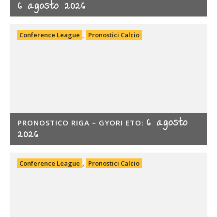
6 agosto 2026
Conference League
,
Pronostici Calcio
6 agosto
PRONOSTICO RIGA – GYORI ETO:
2026
Conference League
,
Pronostici Calcio