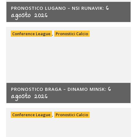
6
PRONOSTICO LUGANO – NSI RUNAVIK:
agosto 2026
Conference League
,
Pronostici Calcio
6
PRONOSTICO BRAGA – DINAMO MINSK:
agosto 2026
Conference League
,
Pronostici Calcio