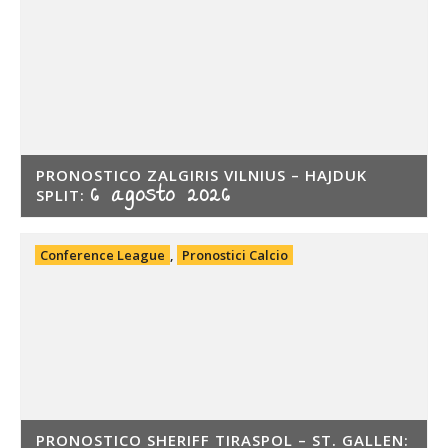
PRONOSTICO ZALGIRIS VILNIUS – HAJDUK
6 agosto 2026
SPLIT:
Conference League
,
Pronostici Calcio
PRONOSTICO SHERIFF TIRASPOL – ST. GALLEN: