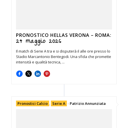
PRONOSTICO HELLAS VERONA – ROMA:
24 maggio 2026
Il match di Serie A tra e si disputerà il alle ore presso lo
Stadio Marcantonio Bentegodi. Una sfida che promette
intensità e qualità tecnica, ...
Pronostici Calcio
,
Serie A
-
Patrizio Annunziata