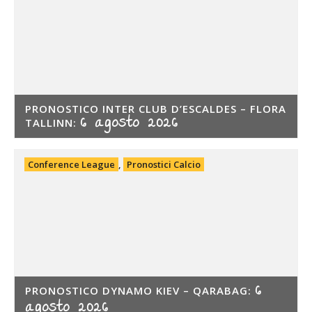
PRONOSTICO INTER CLUB D’ESCALDES – FLORA
6 agosto 2026
TALLINN:
Conference League
,
Pronostici Calcio
6
PRONOSTICO DYNAMO KIEV – QARABAG:
agosto 2026