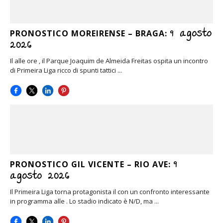
9 agosto
PRONOSTICO MOREIRENSE – BRAGA:
2026
Il alle ore , il Parque Joaquim de Almeida Freitas ospita un incontro
di Primeira Liga ricco di spunti tattici ...
9
PRONOSTICO GIL VICENTE – RIO AVE:
agosto 2026
Il Primeira Liga torna protagonista il con un confronto interessante
in programma alle . Lo stadio indicato è N/D, ma ...