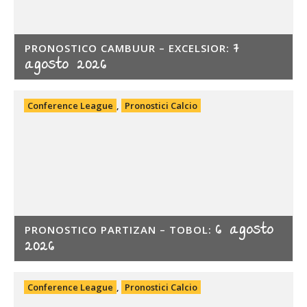
7
PRONOSTICO CAMBUUR – EXCELSIOR:
agosto 2026
Conference League
,
Pronostici Calcio
6 agosto
PRONOSTICO PARTIZAN – TOBOL:
2026
Conference League
,
Pronostici Calcio