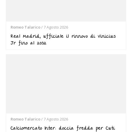
Romeo Talarico
/
7 Agosto 2026
Real Madrid, ufficiale il rinnovo di Vinicius
Jr fino al 2032
Romeo Talarico
/
7 Agosto 2026
Calciomercato Inter: doccia fredda per Cuti