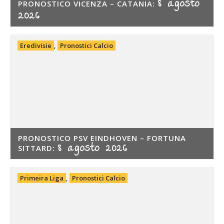
8 agosto
PRONOSTICO VICENZA – CATANIA:
2026
Eredivisie
,
Pronostici Calcio
PRONOSTICO PSV EINDHOVEN – FORTUNA
8 agosto 2026
SITTARD:
Primeira Liga
,
Pronostici Calcio