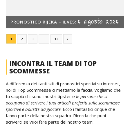
6 agosto 2026
PRONOSTICO RIJEKA – ILVES:
1
2
3
…
13
›
INCONTRA IL TEAM DI TOP
SCOMMESSE
A differenza dei tanti siti di pronostici sportivi su internet,
noi di Top Scommesse ci mettiamo la faccia. Vogliamo che
tu sappia chi sono i nostri tipster e
le persone che si
occupano di scrivere i tuoi articoli preferiti sulle scommesse
sportive e bollette da giocare
. Ecco i fantastici cinque che
fanno parte della nostra squadra. Ricorda che puoi
scriverci se vuoi fare parte del nostro team: