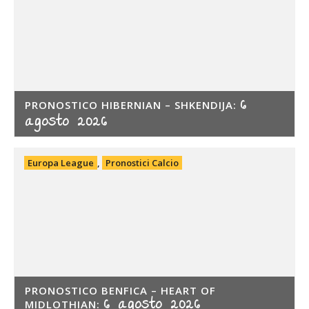
6
PRONOSTICO HIBERNIAN – SHKENDIJA:
agosto 2026
Europa League
,
Pronostici Calcio
PRONOSTICO BENFICA – HEART OF
6 agosto 2026
MIDLOTHIAN: