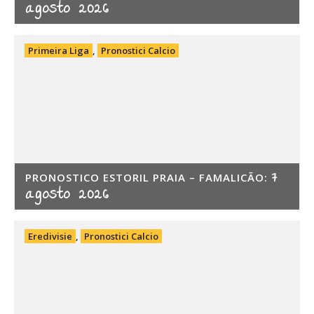
agosto 2026
Primeira Liga
,
Pronostici Calcio
7
PRONOSTICO ESTORIL PRAIA – FAMALICÃO:
agosto 2026
Eredivisie
,
Pronostici Calcio