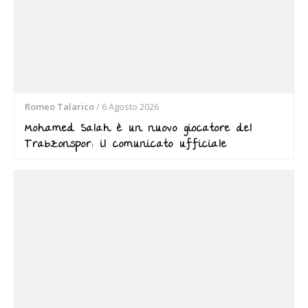
Romeo Talarico
/
6 Agosto 2026
Mohamed Salah è un nuovo giocatore del
Trabzonspor: il comunicato ufficiale