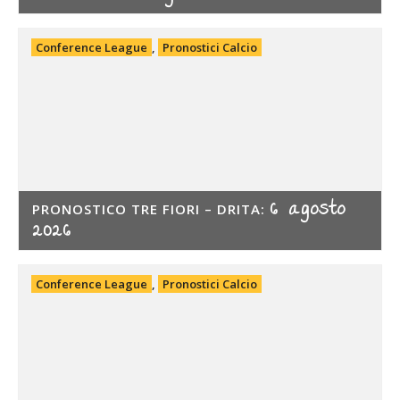
Conference League
,
Pronostici Calcio
6 agosto
PRONOSTICO TRE FIORI – DRITA:
2026
Conference League
,
Pronostici Calcio