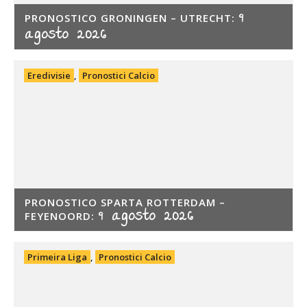
9
PRONOSTICO GRONINGEN – UTRECHT:
agosto 2026
Eredivisie
,
Pronostici Calcio
PRONOSTICO SPARTA ROTTERDAM –
9 agosto 2026
FEYENOORD:
Primeira Liga
,
Pronostici Calcio