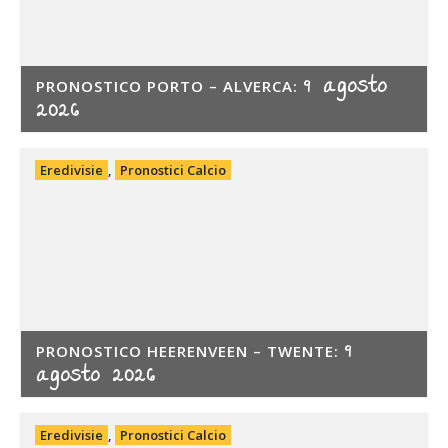
9 agosto
PRONOSTICO PORTO – ALVERCA:
2026
Eredivisie
,
Pronostici Calcio
9
PRONOSTICO HEERENVEEN – TWENTE:
agosto 2026
Eredivisie
,
Pronostici Calcio