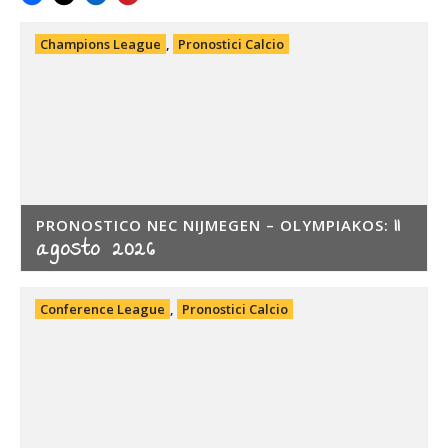
Champions League
,
Pronostici Calcio
11
PRONOSTICO NEC NIJMEGEN – OLYMPIAKOS:
agosto 2026
Conference League
,
Pronostici Calcio