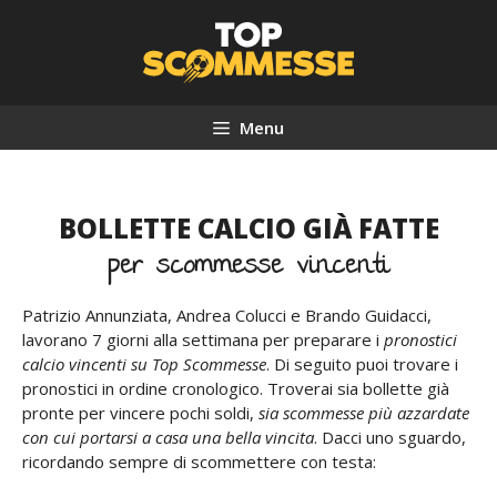
Vai
al
contenuto
Menu
BOLLETTE CALCIO GIÀ FATTE
per scommesse vincenti
Patrizio Annunziata, Andrea Colucci e Brando Guidacci,
lavorano 7 giorni alla settimana per preparare i
pronostici
calcio vincenti su Top Scommesse
. Di seguito puoi trovare i
pronostici in ordine cronologico. Troverai sia bollette già
pronte per vincere pochi soldi,
sia scommesse più azzardate
con cui portarsi a casa una bella vincita
. Dacci uno sguardo,
ricordando sempre di scommettere con testa: