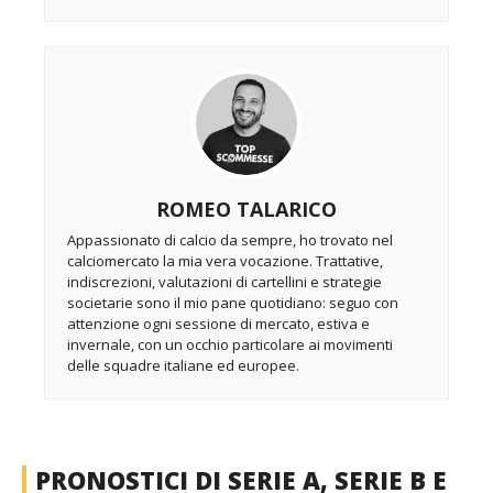
ROMEO TALARICO
Appassionato di calcio da sempre, ho trovato nel
calciomercato la mia vera vocazione. Trattative,
indiscrezioni, valutazioni di cartellini e strategie
societarie sono il mio pane quotidiano: seguo con
attenzione ogni sessione di mercato, estiva e
invernale, con un occhio particolare ai movimenti
delle squadre italiane ed europee.
PRONOSTICI DI SERIE A, SERIE B E