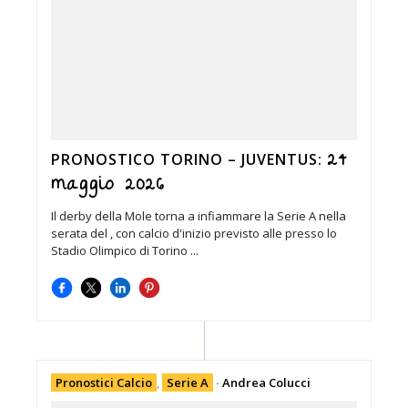
24
PRONOSTICO TORINO – JUVENTUS:
maggio 2026
Il derby della Mole torna a infiammare la Serie A nella
serata del , con calcio d'inizio previsto alle presso lo
Stadio Olimpico di Torino ...
Pronostici Calcio
,
Serie A
-
Andrea Colucci