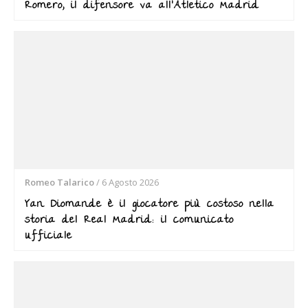
Romero, il difensore va all’Atletico Madrid
Romeo Talarico
/
6 Agosto 2026
Yan Diomande è il giocatore più costoso nella
storia del Real Madrid: il comunicato
ufficiale