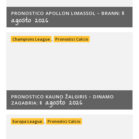
11
PRONOSTICO APOLLON LIMASSOL – BRANN:
agosto 2026
Champions League
,
Pronostici Calcio
PRONOSTICO KAUNO ŽALGIRIS – DINAMO
11 agosto 2026
ZAGABRIA:
Europa League
,
Pronostici Calcio