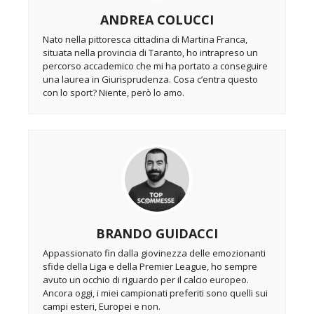
ANDREA COLUCCI
Nato nella pittoresca cittadina di Martina Franca,
situata nella provincia di Taranto, ho intrapreso un
percorso accademico che mi ha portato a conseguire
una laurea in Giurisprudenza. Cosa c’entra questo
con lo sport? Niente, però lo amo.
BRANDO GUIDACCI
Appassionato fin dalla giovinezza delle emozionanti
sfide della Liga e della Premier League, ho sempre
avuto un occhio di riguardo per il calcio europeo.
Ancora oggi, i miei campionati preferiti sono quelli sui
campi esteri, Europei e non.