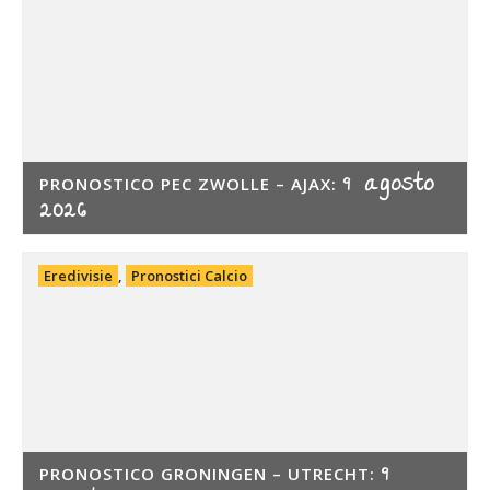
9 agosto
PRONOSTICO PEC ZWOLLE – AJAX:
2026
Eredivisie
,
Pronostici Calcio
9
PRONOSTICO GRONINGEN – UTRECHT: