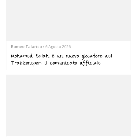
Romeo Talarico
/
6 Agosto 2026
Mohamed Salah è un nuovo giocatore del
Trabzonspor: il comunicato ufficiale