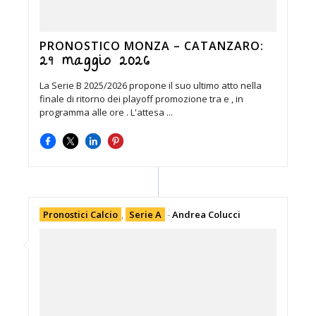
PRONOSTICO MONZA – CATANZARO:
29 maggio 2026
La Serie B 2025/2026 propone il suo ultimo atto nella
finale di ritorno dei playoff promozione tra e , in
programma alle ore . L'attesa ...
Pronostici Calcio
,
Serie A
-
Andrea Colucci