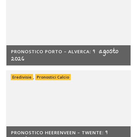
9 agosto
PRONOSTICO PORTO – ALVERCA:
2026
Eredivisie
,
Pronostici Calcio
9
PRONOSTICO HEERENVEEN – TWENTE: