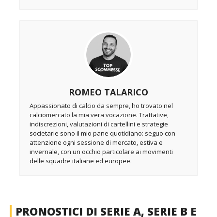
ROMEO TALARICO
Appassionato di calcio da sempre, ho trovato nel
calciomercato la mia vera vocazione. Trattative,
indiscrezioni, valutazioni di cartellini e strategie
societarie sono il mio pane quotidiano: seguo con
attenzione ogni sessione di mercato, estiva e
invernale, con un occhio particolare ai movimenti
delle squadre italiane ed europee.
PRONOSTICI DI SERIE A, SERIE B E