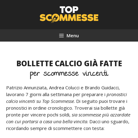
Vai
al
contenuto
Menu
BOLLETTE CALCIO GIÀ FATTE
per scommesse vincenti
Patrizio Annunziata, Andrea Colucci e Brando Guidacci,
lavorano 7 giorni alla settimana per preparare i
pronostici
calcio vincenti su Top Scommesse
. Di seguito puoi trovare i
pronostici in ordine cronologico. Troverai sia bollette già
pronte per vincere pochi soldi,
sia scommesse più azzardate
con cui portarsi a casa una bella vincita
. Dacci uno sguardo,
ricordando sempre di scommettere con testa: