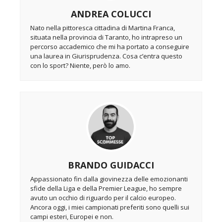
ANDREA COLUCCI
Nato nella pittoresca cittadina di Martina Franca,
situata nella provincia di Taranto, ho intrapreso un
percorso accademico che mi ha portato a conseguire
una laurea in Giurisprudenza. Cosa c’entra questo
con lo sport? Niente, però lo amo.
BRANDO GUIDACCI
Appassionato fin dalla giovinezza delle emozionanti
sfide della Liga e della Premier League, ho sempre
avuto un occhio di riguardo per il calcio europeo.
Ancora oggi, i miei campionati preferiti sono quelli sui
campi esteri, Europei e non.