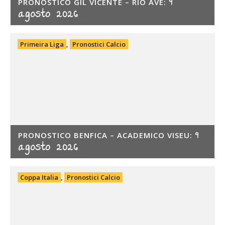
9
PRONOSTICO GIL VICENTE – RIO AVE:
agosto 2026
Primeira Liga
,
Pronostici Calcio
9
PRONOSTICO BENFICA – ACADEMICO VISEU:
agosto 2026
Coppa Italia
,
Pronostici Calcio