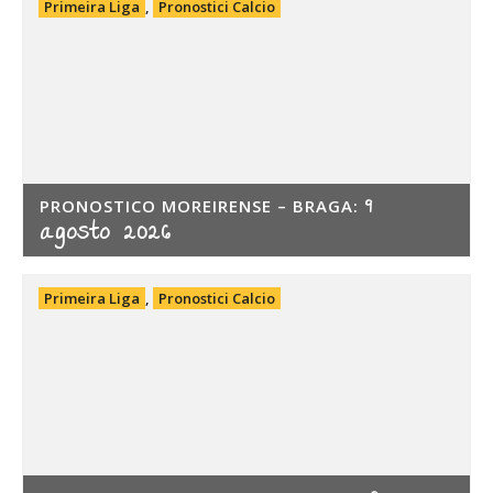
Primeira Liga
,
Pronostici Calcio
9
PRONOSTICO MOREIRENSE – BRAGA:
agosto 2026
Primeira Liga
,
Pronostici Calcio