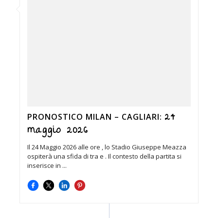
24
PRONOSTICO MILAN – CAGLIARI:
maggio 2026
Il 24 Maggio 2026 alle ore , lo Stadio Giuseppe Meazza
ospiterà una sfida di tra e . Il contesto della partita si
inserisce in ...