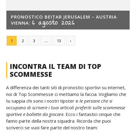
PRONOSTICO BEITAR JERUSALEM – AUSTRIA
6 agosto 2026
VIENNA:
1
2
3
…
13
›
INCONTRA IL TEAM DI TOP
SCOMMESSE
A differenza dei tanti siti di pronostici sportivi su internet,
noi di Top Scommesse ci mettiamo la faccia. Vogliamo che
tu sappia chi sono i nostri tipster e
le persone che si
occupano di scrivere i tuoi articoli preferiti sulle scommesse
sportive e bollette da giocare
. Ecco i fantastici cinque che
fanno parte della nostra squadra. Ricorda che puoi
scriverci se vuoi fare parte del nostro team: