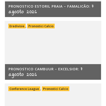
7
PRONOSTICO ESTORIL PRAIA – FAMALICÃO:
agosto 2026
Eredivisie
,
Pronostici Calcio
7
PRONOSTICO CAMBUUR – EXCELSIOR:
agosto 2026
Conference League
,
Pronostici Calcio