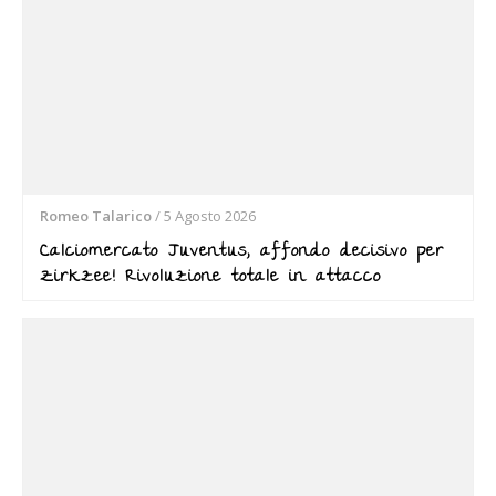
Romeo Talarico
/
5 Agosto 2026
Calciomercato Juventus, affondo decisivo per
Zirkzee! Rivoluzione totale in attacco