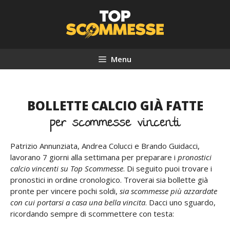
Vai
al
contenuto
Menu
BOLLETTE CALCIO GIÀ FATTE
per scommesse vincenti
Patrizio Annunziata, Andrea Colucci e Brando Guidacci,
lavorano 7 giorni alla settimana per preparare i
pronostici
calcio vincenti su Top Scommesse
. Di seguito puoi trovare i
pronostici in ordine cronologico. Troverai sia bollette già
pronte per vincere pochi soldi,
sia scommesse più azzardate
con cui portarsi a casa una bella vincita
. Dacci uno sguardo,
ricordando sempre di scommettere con testa: