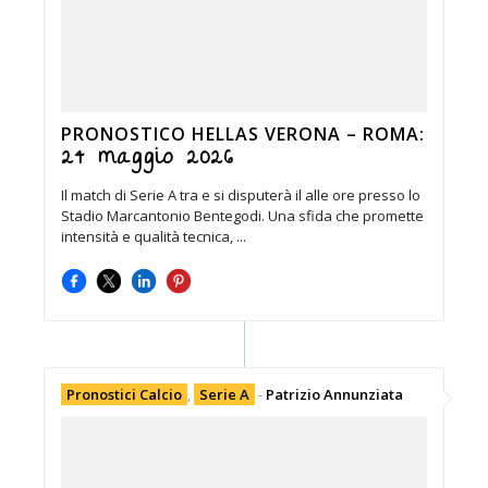
PRONOSTICO HELLAS VERONA – ROMA:
24 maggio 2026
Il match di Serie A tra e si disputerà il alle ore presso lo
Stadio Marcantonio Bentegodi. Una sfida che promette
intensità e qualità tecnica, ...
Pronostici Calcio
,
Serie A
-
Patrizio Annunziata