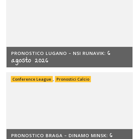
6
PRONOSTICO LUGANO – NSI RUNAVIK:
agosto 2026
Conference League
,
Pronostici Calcio
6
PRONOSTICO BRAGA – DINAMO MINSK: