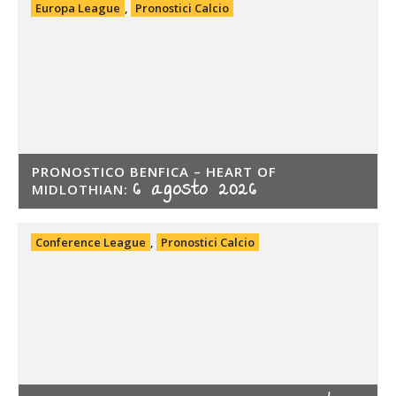
Europa League
,
Pronostici Calcio
PRONOSTICO BENFICA – HEART OF
6 agosto 2026
MIDLOTHIAN:
Conference League
,
Pronostici Calcio