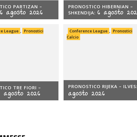
TICO PARTIZAN –
PRONOSTICO HIBERNIAN –
6 agosto 2026
6 agosto 202
SHKENDIJA:
ce League
,
Pronostici
Conference League
,
Pronostici
Calcio
PRONOSTICO RIJEKA – ILVES
ICO TRE FIORI –
6 agosto 2026
agosto 2026