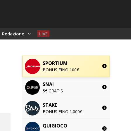
Redazione
LIVE
SPORTIUM
BONUS FINO 100€
SNAI
5€ GRATIS
STAKE
BONUS FINO 1.000€
QUIGIOCO