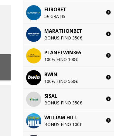
EUROBET
5€ GRATIS
MARATHONBET
BONUS FINO 350€
PLANETWIN365
100% FINO 100€
BWIN
100% FINO 560€
SISAL
BONUS FINO 350€
WILLIAM HILL
BONUS FINO 100€