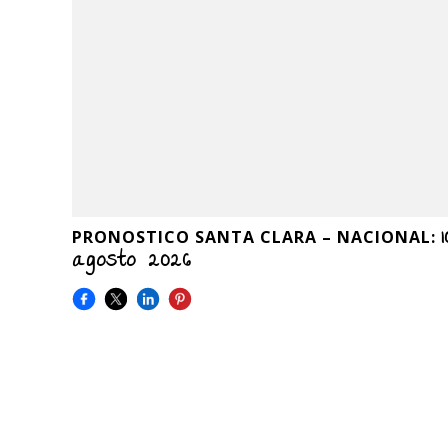
1
PRONOSTICO SANTA CLARA – NACIONAL:
agosto 2026