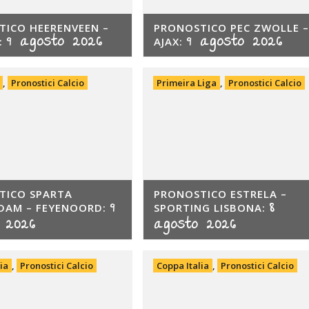
TICO HEERENVEEN –
PRONOSTICO PEC ZWOLLE 
9 agosto 2026
9 agosto 2026
:
AJAX:
,
Pronostici Calcio
Primeira Liga
,
Pronostici Calcio
TICO SPARTA
PRONOSTICO ESTRELA –
9
8
DAM – FEYENOORD:
SPORTING LISBONA:
 2026
agosto 2026
ia
,
Pronostici Calcio
Coppa Italia
,
Pronostici Calcio