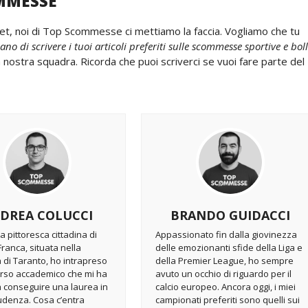
OMMESSE
ternet, noi di Top Scommesse ci mettiamo la faccia. Vogliamo che tu
no di scrivere i tuoi articoli preferiti sulle scommesse sportive e boll
la nostra squadra. Ricorda che puoi scriverci se vuoi fare parte del
DREA COLUCCI
BRANDO GUIDACCI
a pittoresca cittadina di
Appassionato fin dalla giovinezza
ranca, situata nella
delle emozionanti sfide della Liga e
 di Taranto, ho intrapreso
della Premier League, ho sempre
rso accademico che mi ha
avuto un occhio di riguardo per il
a conseguire una laurea in
calcio europeo. Ancora oggi, i miei
udenza. Cosa c’entra
campionati preferiti sono quelli sui