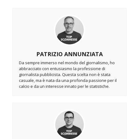
PATRIZIO ANNUNZIATA
Da sempre immerso nel mondo del giornalismo, ho
abbracciato con entusiasmo la professione di
giornalista pubblicista. Questa scelta non è stata
casuale, ma è nata da una profonda passione per il
calcio e da un interesse innato per le statistiche.