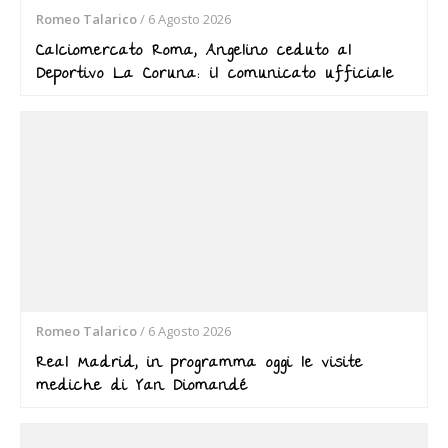
Romeo Talarico
/
6 Agosto 2026
Calciomercato Roma, Angelino ceduto al
Deportivo La Coruna: il comunicato ufficiale
Romeo Talarico
/
6 Agosto 2026
Real Madrid, in programma oggi le visite
mediche di Yan Diomandé