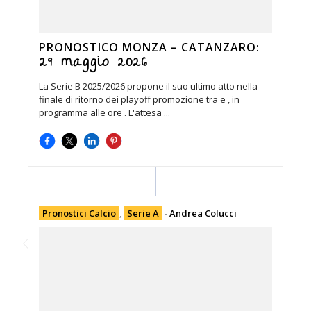
PRONOSTICO MONZA – CATANZARO:
29 maggio 2026
La Serie B 2025/2026 propone il suo ultimo atto nella
finale di ritorno dei playoff promozione tra e , in
programma alle ore . L'attesa ...
Pronostici Calcio
,
Serie A
-
Andrea Colucci