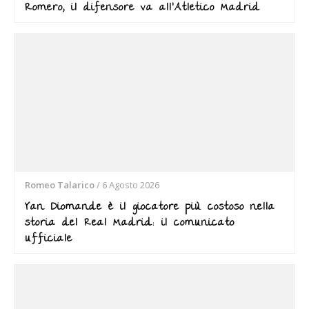
Romero, il difensore va all’Atletico Madrid
Romeo Talarico
/
6 Agosto 2026
Yan Diomande è il giocatore più costoso nella
storia del Real Madrid: il comunicato
ufficiale