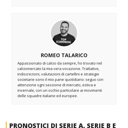
ROMEO TALARICO
Appassionato di calcio da sempre, ho trovato nel
calciomercato la mia vera vocazione. Trattative,
indiscrezioni, valutazioni di cartellini e strategie
societarie sono il mio pane quotidiano: seguo con
attenzione ogni sessione di mercato, estiva e
invernale, con un occhio particolare ai movimenti
delle squadre italiane ed europee.
PRONOSTICI DI SERIE A, SERIE B E