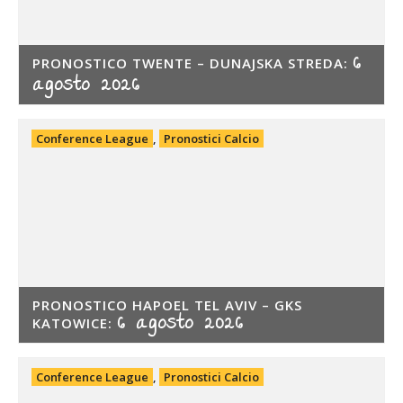
6
PRONOSTICO TWENTE – DUNAJSKA STREDA:
agosto 2026
Conference League
,
Pronostici Calcio
PRONOSTICO HAPOEL TEL AVIV – GKS
6 agosto 2026
KATOWICE:
Conference League
,
Pronostici Calcio