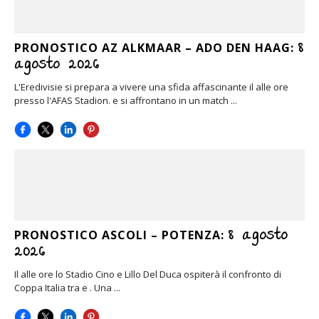
8
PRONOSTICO AZ ALKMAAR – ADO DEN HAAG:
agosto 2026
L'Eredivisie si prepara a vivere una sfida affascinante il alle ore
presso l'AFAS Stadion. e si affrontano in un match ...
8 agosto
PRONOSTICO ASCOLI – POTENZA:
2026
Il alle ore lo Stadio Cino e Lillo Del Duca ospiterà il confronto di
Coppa Italia tra e . Una ...