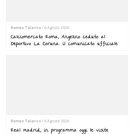
Romeo Talarico
/
6 Agosto 2026
Calciomercato Roma, Angelino ceduto al
Deportivo La Coruna: il comunicato ufficiale
Romeo Talarico
/
6 Agosto 2026
Real Madrid, in programma oggi le visite