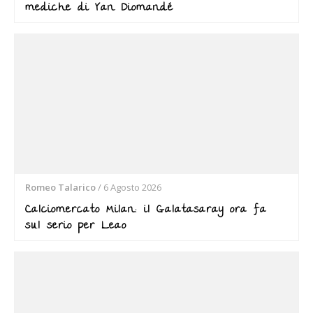
mediche di Yan Diomandé
Romeo Talarico
/
6 Agosto 2026
Calciomercato Milan: il Galatasaray ora fa
sul serio per Leao