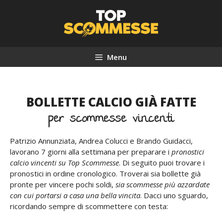
Vai
al
contenuto
Menu
BOLLETTE CALCIO GIÀ FATTE
per scommesse vincenti
Patrizio Annunziata, Andrea Colucci e Brando Guidacci,
lavorano 7 giorni alla settimana per preparare i
pronostici
calcio vincenti su Top Scommesse
. Di seguito puoi trovare i
pronostici in ordine cronologico. Troverai sia bollette già
pronte per vincere pochi soldi,
sia scommesse più azzardate
con cui portarsi a casa una bella vincita
. Dacci uno sguardo,
ricordando sempre di scommettere con testa: