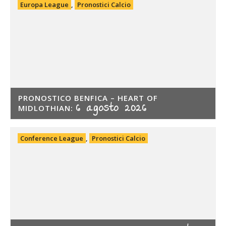
Europa League
,
Pronostici Calcio
PRONOSTICO BENFICA – HEART OF
6 agosto 2026
MIDLOTHIAN:
Conference League
,
Pronostici Calcio