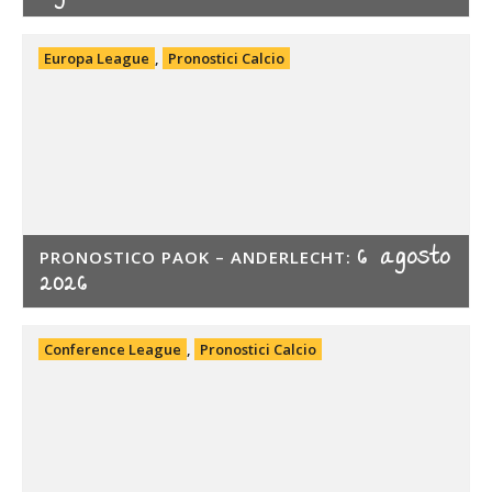
Europa League
,
Pronostici Calcio
6 agosto
PRONOSTICO PAOK – ANDERLECHT:
2026
Conference League
,
Pronostici Calcio