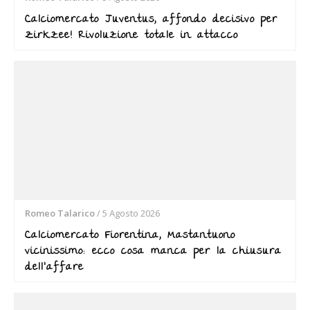
Calciomercato Juventus, affondo decisivo per
Zirkzee! Rivoluzione totale in attacco
Romeo Talarico
/
5 Agosto 2026
Calciomercato Fiorentina, Mastantuono
vicinissimo: ecco cosa manca per la chiusura
dell’affare