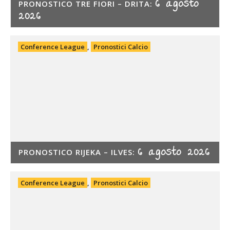
6 agosto
PRONOSTICO TRE FIORI – DRITA:
2026
Conference League
,
Pronostici Calcio
6 agosto 2026
PRONOSTICO RIJEKA – ILVES:
Conference League
,
Pronostici Calcio