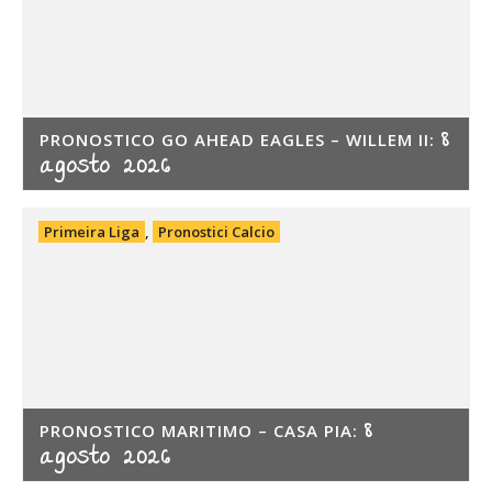
8
PRONOSTICO GO AHEAD EAGLES – WILLEM II:
agosto 2026
Primeira Liga
,
Pronostici Calcio
8
PRONOSTICO MARITIMO – CASA PIA:
agosto 2026