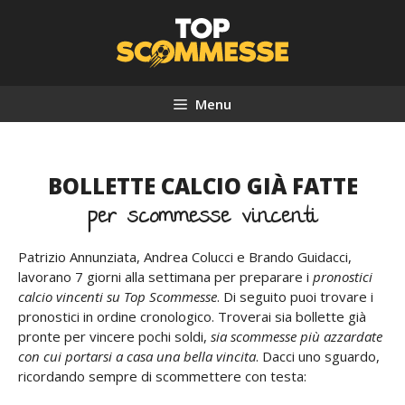
Vai
al
contenuto
Menu
BOLLETTE CALCIO GIÀ FATTE
per scommesse vincenti
Patrizio Annunziata, Andrea Colucci e Brando Guidacci,
lavorano 7 giorni alla settimana per preparare i
pronostici
calcio vincenti su Top Scommesse
. Di seguito puoi trovare i
pronostici in ordine cronologico. Troverai sia bollette già
pronte per vincere pochi soldi,
sia scommesse più azzardate
con cui portarsi a casa una bella vincita
. Dacci uno sguardo,
ricordando sempre di scommettere con testa: