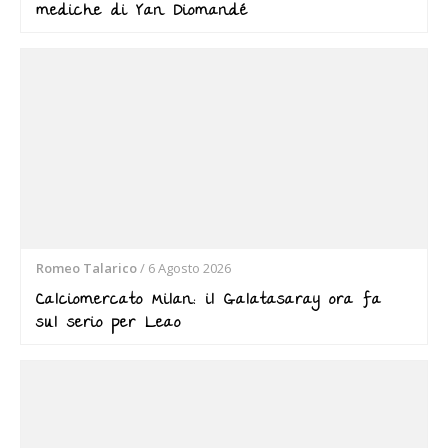
mediche di Yan Diomandé
Romeo Talarico
/
6 Agosto 2026
Calciomercato Milan: il Galatasaray ora fa
sul serio per Leao