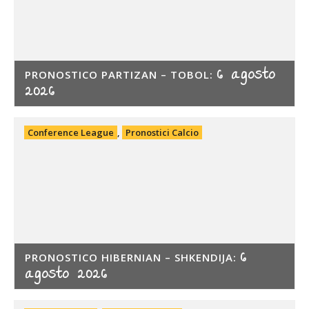
6 agosto
PRONOSTICO PARTIZAN – TOBOL:
2026
Conference League
,
Pronostici Calcio
6
PRONOSTICO HIBERNIAN – SHKENDIJA:
agosto 2026