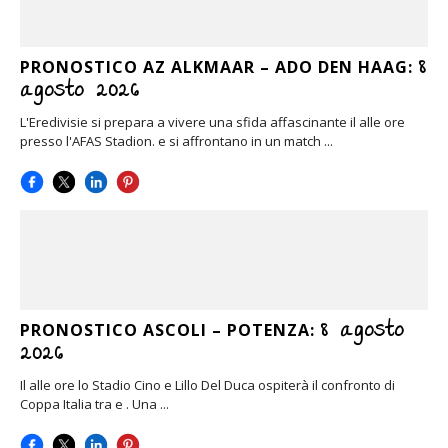
8
PRONOSTICO AZ ALKMAAR – ADO DEN HAAG:
agosto 2026
L'Eredivisie si prepara a vivere una sfida affascinante il alle ore
presso l'AFAS Stadion. e si affrontano in un match ...
8 agosto
PRONOSTICO ASCOLI – POTENZA:
2026
Il alle ore lo Stadio Cino e Lillo Del Duca ospiterà il confronto di
Coppa Italia tra e . Una ...