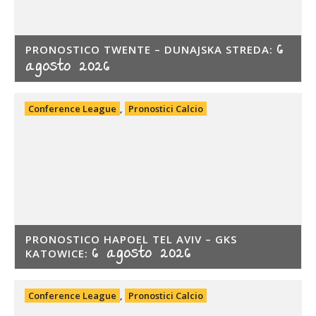
6
PRONOSTICO TWENTE – DUNAJSKA STREDA:
agosto 2026
Conference League
,
Pronostici Calcio
PRONOSTICO HAPOEL TEL AVIV – GKS
6 agosto 2026
KATOWICE:
Conference League
,
Pronostici Calcio