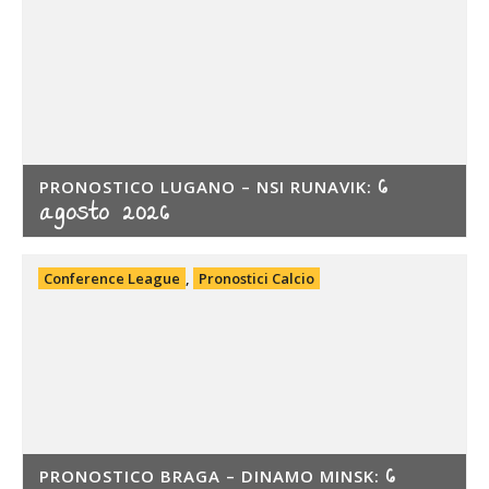
6
PRONOSTICO LUGANO – NSI RUNAVIK:
agosto 2026
Conference League
,
Pronostici Calcio
6
PRONOSTICO BRAGA – DINAMO MINSK: