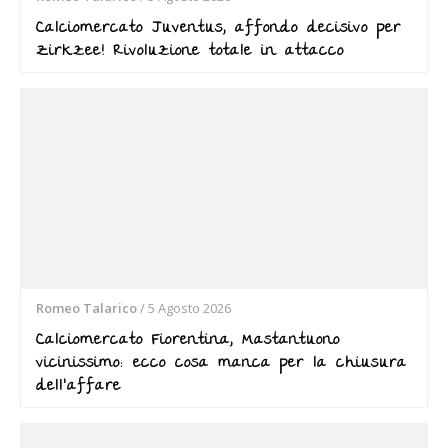
Calciomercato Juventus, affondo decisivo per
Zirkzee! Rivoluzione totale in attacco
Romeo Talarico
/
5 Agosto 2026
Calciomercato Fiorentina, Mastantuono
vicinissimo: ecco cosa manca per la chiusura
dell’affare