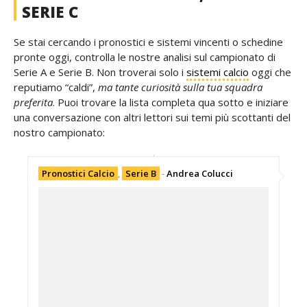
SERIE C
Se stai cercando i pronostici e sistemi vincenti o schedine
pronte oggi, controlla le nostre analisi sul campionato di
Serie A e Serie B. Non troverai solo i
sistemi calcio
oggi che
reputiamo “caldi”,
ma tante curiosità sulla tua squadra
preferita
. Puoi trovare la lista completa qua sotto e iniziare
una conversazione con altri lettori sui temi più scottanti del
nostro campionato:
Pronostici Calcio
,
Serie B
-
Andrea Colucci