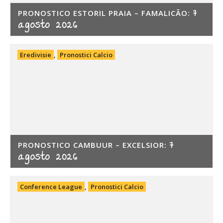
7
PRONOSTICO ESTORIL PRAIA – FAMALICÃO:
agosto 2026
Eredivisie
,
Pronostici Calcio
7
PRONOSTICO CAMBUUR – EXCELSIOR:
agosto 2026
Conference League
,
Pronostici Calcio