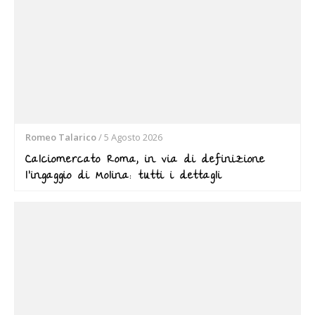
Romeo Talarico
/
5 Agosto 2026
Calciomercato Roma, in via di definizione
l’ingaggio di Molina: tutti i dettagli