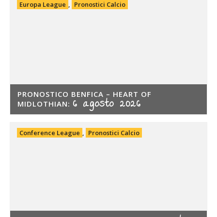
Europa League
,
Pronostici Calcio
PRONOSTICO BENFICA – HEART OF
6 agosto 2026
MIDLOTHIAN:
Conference League
,
Pronostici Calcio