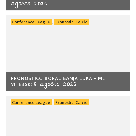
agosto 2026
Conference League
,
Pronostici Calcio
PRONOSTICO BORAC BANJA LUKA – ML
6 agosto 2026
VITEBSK:
Conference League
,
Pronostici Calcio