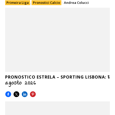
Primeira Liga
,
Pronostici Calcio
-
Andrea Colucci
8
PRONOSTICO ESTRELA – SPORTING LISBONA:
agosto 2026