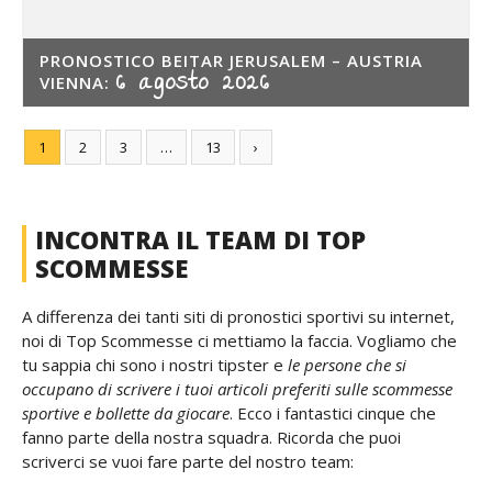
PRONOSTICO BEITAR JERUSALEM – AUSTRIA
6 agosto 2026
VIENNA:
1
2
3
…
13
›
INCONTRA IL TEAM DI TOP
SCOMMESSE
A differenza dei tanti siti di pronostici sportivi su internet,
noi di Top Scommesse ci mettiamo la faccia. Vogliamo che
tu sappia chi sono i nostri tipster e
le persone che si
occupano di scrivere i tuoi articoli preferiti sulle scommesse
sportive e bollette da giocare
. Ecco i fantastici cinque che
fanno parte della nostra squadra. Ricorda che puoi
scriverci se vuoi fare parte del nostro team: