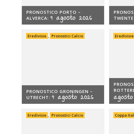
PRONOSTICO PORTO –
PRONOS
9 agosto 2026
ALVERCA:
TWENTE
Eredivisie
,
Pronostici Calcio
Eredivisie
PRONOS
ROTTER
PRONOSTICO GRONINGEN –
9 agosto 2026
agosto
UTRECHT:
Eredivisie
,
Pronostici Calcio
Coppa Ital