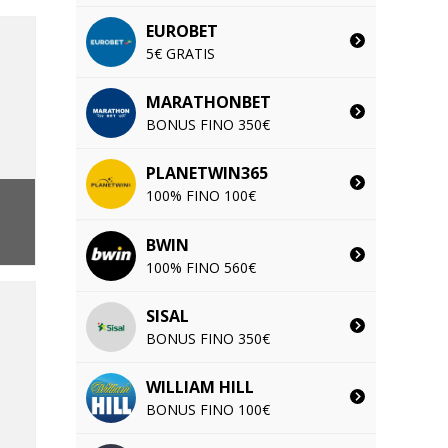
EUROBET
5€ GRATIS
MARATHONBET
BONUS FINO 350€
PLANETWIN365
100% FINO 100€
BWIN
100% FINO 560€
SISAL
BONUS FINO 350€
WILLIAM HILL
BONUS FINO 100€