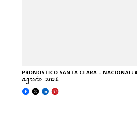
1
PRONOSTICO SANTA CLARA – NACIONAL:
agosto 2026