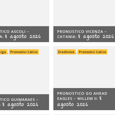
ICO ASCOLI –
PRONOSTICO VICENZA –
8 agosto 2026
8 agosto 2026
A:
CATANIA:
Liga
,
Pronostici Calcio
Eredivisie
,
Pronostici Calcio
PRONOSTICO GO AHEAD
8
EAGLES – WILLEM II:
TICO GUIMARAES –
8 agosto 2026
agosto 2026
: