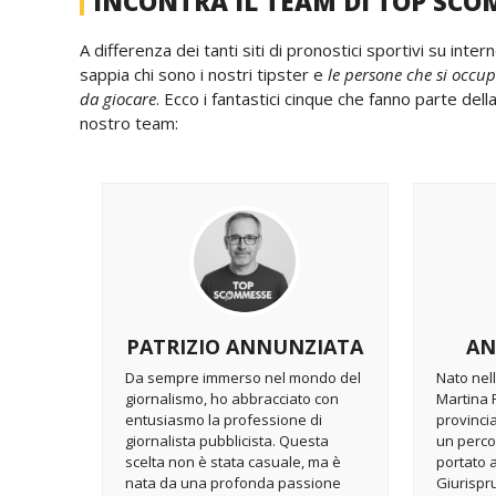
INCONTRA IL TEAM DI TOP SC
A differenza dei tanti siti di pronostici sportivi su in
sappia chi sono i nostri tipster e
le persone che si occupa
da giocare
. Ecco i fantastici cinque che fanno parte del
nostro team:
PATRIZIO ANNUNZIATA
AN
Da sempre immerso nel mondo del
Nato nell
giornalismo, ho abbracciato con
Martina F
entusiasmo la professione di
provincia
giornalista pubblicista. Questa
un perco
scelta non è stata casuale, ma è
portato 
nata da una profonda passione
Giurispr